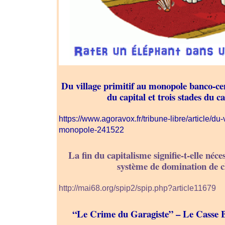
Du village primitif au monopole banco-cen
du capital et trois stades du c
https://www.agoravox.fr/tribune-libre/article/du-v
monopole-241522
La fin du capitalisme signifie-t-elle néce
système de domination de c
http://mai68.org/spip2/spip.php?article11679
“Le Crime du Garagiste” – Le Casse Ba