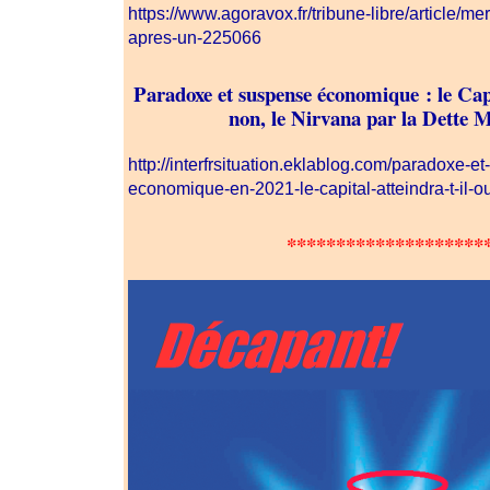
https://www.agoravox.fr/tribune-libre/article/m
apres-un-225066
Paradoxe et suspense économique : le Capit
non, le Nirvana par la Dette 
http://interfrsituation.eklablog.com/paradoxe-e
economique-en-2021-le-capital-atteindra-t-il
********************