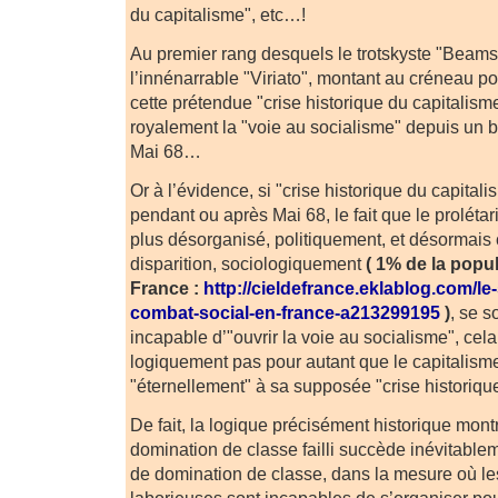
du capitalisme", etc…!
Au premier rang desquels le trotskyste "Beams"
l’innénarrable "Viriato", montant au créneau pou
cette prétendue "crise historique du capitalis
royalement la "voie au socialisme" depuis un 
Mai 68…
Or à l’évidence, si "crise historique du capitalis
pendant ou après Mai 68, le fait que le prolétari
plus désorganisé, politiquement, et désormais
disparition, sociologiquement
( 1% de la popul
France :
http://cieldefrance.eklablog.com/le
combat-social-en-france-a213299195
)
, se s
incapable d’"ouvrir la voie au socialisme", cel
logiquement pas pour autant que le capitalisme
"éternellement" à sa supposée "crise historiq
De fait, la logique précisément historique mon
domination de classe failli succède inévitable
de domination de classe, dans la mesure où le
laborieuses sont incapables de s’organiser pou