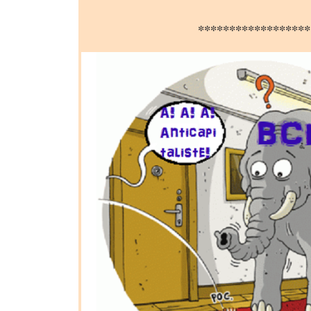
******************