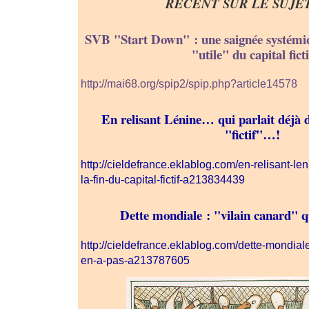
RÉCENT SUR LE SUJET
SVB "Start Down" : une saignée systémiq
"utile" du capital ficti
http://mai68.org/spip2/spip.php?article14578
En relisant Lénine… qui parlait déjà de
"fictif"…!
http://cieldefrance.eklablog.com/en-relisant-len
la-fin-du-capital-fictif-a213834439
Dette mondiale : "vilain canard" qu
http://cieldefrance.eklablog.com/dette-mondiale
en-a-pas-a213787605