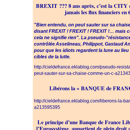
BREXIT ??? 8 ans après, c’est la CITY q
jamais les flux financiers en 
"Bien entendu, on peut sauter sur sa chai
disant FREXIT ! FREXIT ! FREXIT !… mais cel
cela ne signifie rien". La pseudo-"résistanc
contrôlée Asselineau, Philippot, Gastaud A
pour que les idiots regardent la lune au lieu
cibles de la lutte.
http://cieldefrance.eklablog.com/pseudo-resis
peut-sauter-sur-sa-chaise-comme-un-c-a2134
Libérons la « BANQUE de FRAN
http://cieldefrance.eklablog.com/liberons-la-ba
a213595395
Le principe d’une Banque de France Lib
l’Eurosystème, appartient de plein droit