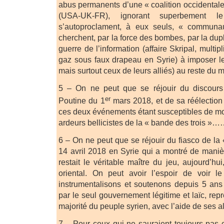
abus permanents d’une « coalition occidentale 
(USA-UK-FR), ignorant superbement 
s’autoproclament, à eux seuls, « communau
cherchent, par la force des bombes, par la dupl
guerre de l’information (affaire Skripal, multi
gaz sous faux drapeau en Syrie) à imposer leur
mais surtout ceux de leurs alliés) au reste du 
5 – On ne peut que se réjouir du discours
er
Poutine du 1
mars 2018, et de sa réélection
ces deux événements étant susceptibles de m
ardeurs bellicistes de la « bande des trois »…
6 – On ne peut que se réjouir du fiasco de la
14 avril 2018 en Syrie qui a montré de manièr
restait le véritable maître du jeu, aujourd’hu
oriental. On peut avoir l’espoir de voir l
instrumentalisons et soutenons depuis 5 ans
par le seul gouvernement légitime et laïc, re
majorité du peuple syrien, avec l’aide de ses al
7 – Pour ceux qui ne sauraient toujours pas