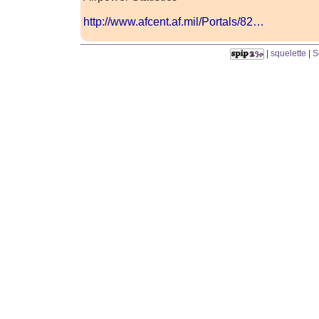
http://www.afcent.af.mil/Portals/82…
|
squelette
|
S