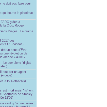
e ne doit pas faire peur
qui bouffe le plastique !
)
s FARC grâce à
de la Croix Rouge
iniens Piégés : Le drame
!
el 2017 des
nts US (vidéos)
il été un coup d’État
ou une révolution de
ur virer de Gaulle ?
 - Le complexe "digital
vidéo)
elkraut est un agent
 (vidéos)
et la loi Rothschild
s est mort mais "ils" ont
le Spartacus de Stanley
déo 12’06)
ire veut qu’on ne pense
le chose : le travail !