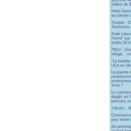
vidéos de 57
Notre-Dame
accidentel 
Turquie - 
Terrorisme 
Aude Lancel
Fièvre" sur
(vidéo 24’1
PBLV - Une
village... v
"La bataill
USA en Ukr
La grande ré
remplaceme
exterminero
Terre ?
Le coronavi
dégâts en 
premiers mo
Yakutia : -
Coronavirus
pour éviter 
De prétend
veulent leur