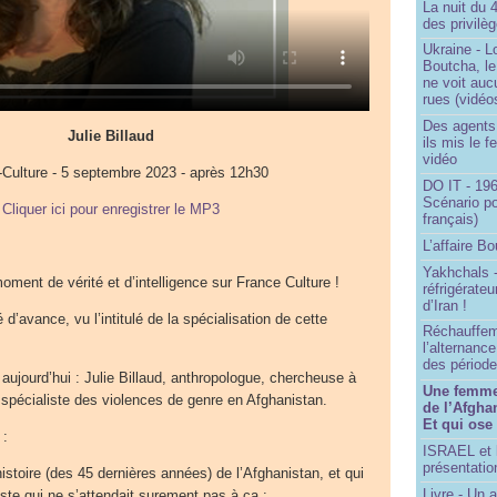
La nuit du 
des privilè
Ukraine - Lo
Boutcha, le
ne voit auc
rues (vidéo
Des agents 
Julie Billaud
ils mis le f
vidéo
Culture - 5 septembre 2023 - après 12h30
DO IT - 196
Scénario po
Cliquer ici pour enregistrer le MP3
français)
L’affaire Bo
Yakhchals -
ment de vérité et d’intelligence sur France Culture !
réfrigérate
d’Iran !
 d’avance, vu l’intitulé de la spécialisation de cette
Réchauffem
l’alternanc
des période
n aujourd’hui : Julie Billaud, anthropologue, chercheuse à
Une femme 
 spécialiste des violences de genre en Afghanistan.
de l’Afgha
Et qui ose
 :
ISRAEL et 
présentatio
istoire (des 45 dernières années) de l’Afghanistan, et qui
Livre - Un a
iste qui ne s’attendait surement pas à ça :