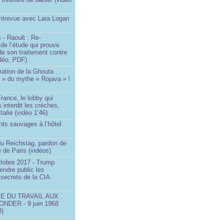
Entrevue avec Lara Logan
 - Raoult : Re-
 de l’étude qui prouve
 de son traitement contre
idéo, PDF)
ration de la Ghouta . . .
it » du mythe « Rojava » !
rance, le lobby qui
 interdit les crèches,
talie (vidéo 1’46)
ts sauvages à l’hôtel
)
du Reichstag, pardon de
 de Paris (vidéos)
ctobre 2017 - Trump
endre public les
secrets de la CIA
SE DU TRAVAIL AUX
NDER - 9 juin 1968
3)