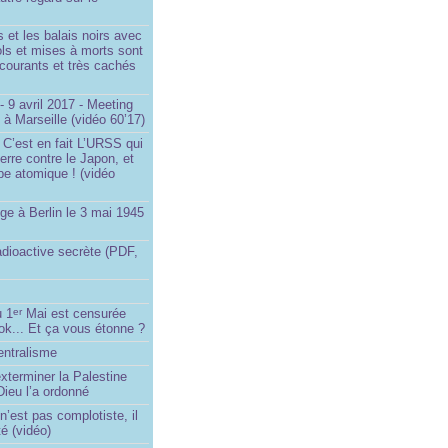
et les balais noirs avec
iols et mises à morts sont
s courants et très cachés
 9 avril 2017 - Meeting
x à Marseille (vidéo 60’17)
 C’est en fait L’URSS qui
erre contre le Japon, et
be atomique ! (vidéo
ge à Berlin le 3 mai 1945
adioactive secrète (PDF,
u 1
Mai est censurée
er
ok... Et ça vous étonne ?
entralisme
exterminer la Palestine
ieu l’a ordonné
’est pas complotiste, il
ité (vidéo)