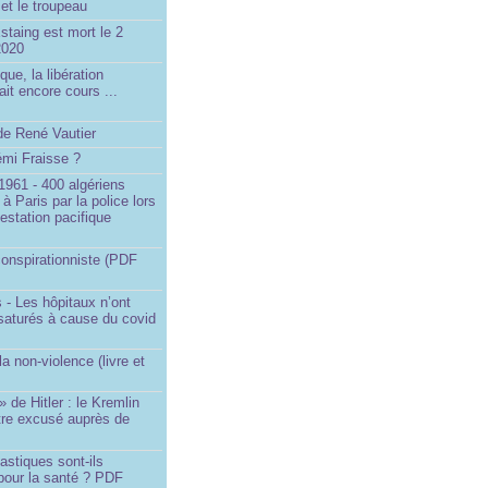
et le troupeau
staing est mort le 2
2020
que, la libération
ait encore cours ...
de René Vautier
émi Fraisse ?
1961 - 400 algériens
à Paris par la police lors
estation pacifique
onspirationniste (PDF
 - Les hôpitaux n’ont
saturés à cause du covid
)
la non-violence (livre et
» de Hitler : le Kremlin
tre excusé auprès de
astiques sont-ils
pour la santé ? PDF