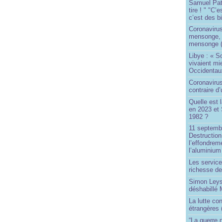
Samuel Paty 
tire ! " "C’
c’est des bi
Coronaviru
mensonge, l
mensonge (
Libye : « S
vivaient mi
Occidentaux
Coronavirus 
contraire d
Quelle est 
en 2023 et 
1982 ?
11 septembr
Destruction
l’effondrem
l’aluminium
Les service
richesse de
Simon Leys
déshabillé
La lutte co
étrangères 
“La guerre n