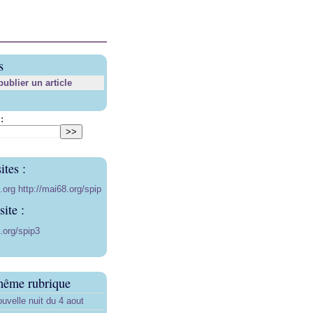
s
blier un article
:
ites :
8.org
http://mai68.org/spip
ite :
.org/spip3
même rubrique
uvelle nuit du 4 aout