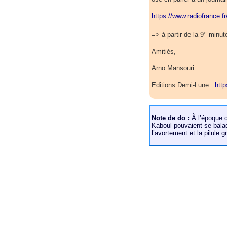
https://www.radiofrance.f
e
=> à partir de la 9
minut
Amitiés,
Arno Mansouri
Editions Demi-Lune :
htt
Note de do :
À l’époque d
Kaboul pouvaient se balade
l’avortement et la pilule g