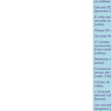
Le château 
Giscard d’E
décembre 
À cette épo
sexuelle av
(vidéo)
Afrique 50 
Qui était R
17 octobre 
assassinés 
d’une manif
(vidéos)
Manifeste c
partiel)
Coronavirus
jamais été 
(vidéo 3’59
L’échec de 
vidéo)
« Sang juif 
dément s’ê
Bennett
Les micropl
dangereux 