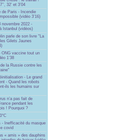
’’, 32’ et 3’04
 de Paris - Incendie
impossible (vidéo 3’16)
13 novembre 2022 -
à Istanbul (vidéos)
in parle de son livre "La
 les Gilets Jaunes
4)
 ONG vaccine tout un
idéo 1’38
e de la Russie contre les
aine"
initialisation - Le grand
nt - Quand les robots
nt-ils les humains sur
rus n’a pas fait de
France pendant les
is ! Pourquoi ?
80°C
 - Inefficacité du masque
le covid
us « amis » des dauphins
 interdire de baiser (vidéo