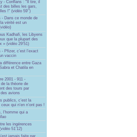
- Conflans : "Il tire, il
est des billes les gars,
lles !" (vidéo 59’’)
s - Dans ce monde de
a vérité est un
vidéo)
ous Kadhafi, les Libyens
eux que la plupart des
 » (vidéo 29’51)
- Pfizer, c’est l’exact
’un vaccin
la différence entre Gaza
Sabra et Chatila en
e 2001 - 911 -
 de la théorie de
ent des tours par
 des avions
s publics, c’est la
 ceux qui n’en n’ont pas !
, l’homme qui a
 Mao
ntre les ingérences
(vidéo 51’12)
’est jamais faite par