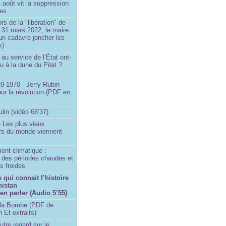
4 août vit la suppression
ges
rs de la "libération" de
 31 mars 2022, le maire
un cadavre joncher les
s)
au service de l’État ont-
eu à la dune du Pilat ?
9-1970 - Jerry Rubin -
ur la révolution (PDF en
ulin (vidéo 68’37)
 Les plus vieux
urs du monde viennent
ent climatique :
e des périodes chaudes et
s froides
qui connait l’histoire
nistan
 en parler (Audio 5’55)
la Bombe (PDF de
n Et extraits)
utre regard sur le