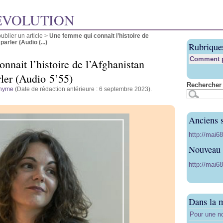
ÉVOLUTION
blier un article
>
Une femme qui connait l’histoire de
parler (Audio (...)
Rubrique
Comment pu
nnait l’histoire de l’Afghanistan
rler (Audio 5’55)
Rechercher 
nyme
(Date de rédaction antérieure : 6 septembre 2023).
Anciens s
http://mai6
Nouveau s
http://mai68
Dans la 
Pour une no