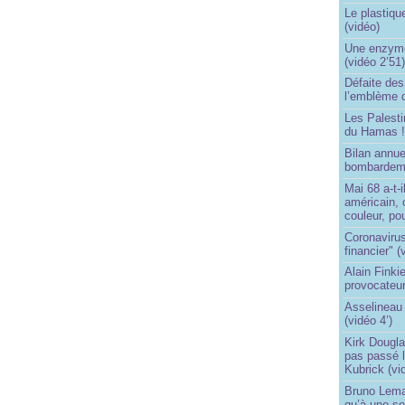
Le plastiqu
(vidéo)
Une enzyme 
(vidéo 2’51
Défaite de
l’emblème 
Les Palest
du Hamas 
Bilan annu
bombardeme
Mai 68 a-t-
américain, 
couleur, po
Coronavirus
financier" (
Alain Finki
provocateur
Asselineau 
(vidéo 4’)
Kirk Dougla
pas passé 
Kubrick (vi
Bruno Lema
qu’à une seu