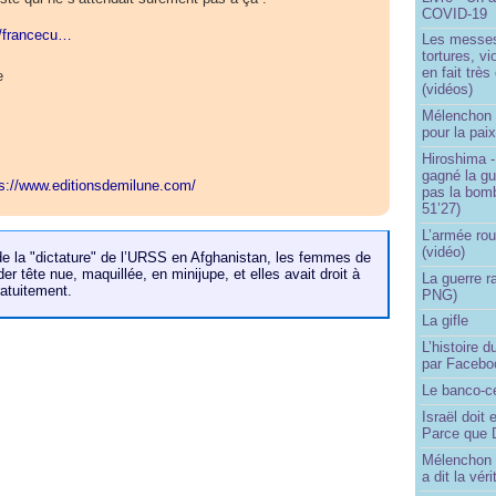
COVID-19
r/francecu…
Les messes 
tortures, v
en fait trè
e
(vidéos)
Mélenchon -
pour la pai
Hiroshima -
gagné la gu
ps://www.editionsdemilune.com/
pas la bom
51’27)
L’armée rou
(vidéo)
e la "dictature" de l’URSS en Afghanistan, les femmes de
r tête nue, maquillée, en minijupe, et elles avait droit à
La guerre r
ratuitement.
PNG)
La gifle
L’histoire d
par Facebo
Le banco-c
Israël doit 
Parce que D
Mélenchon n
a dit la vér