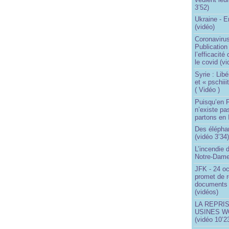
3’52)
Ukraine - 
(vidéo)
Coronavirus
Publication
l’efficacité
le covid (v
Syrie : Libé
et « pschii
( Vidéo )
Puisqu’en F
n’existe pas
partons en I
Des éléphan
(vidéo 3’34
L’incendie 
Notre-Dame
JFK - 24 o
promet de r
documents 
(vidéos)
LA REPRI
USINES WO
(vidéo 10’2