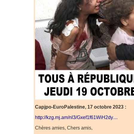
Capjpo-EuroPalestine, 17 octobre 2023 :
http://kzg.mj.am/nl3/Gxef1f61WiH2dy…
Chères amies, Chers amis,