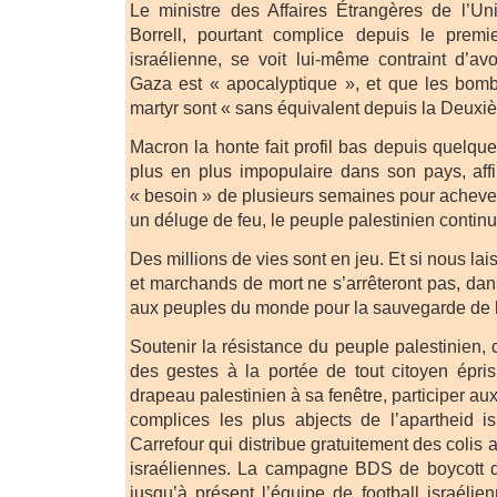
Le ministre des Affaires Étrangères de l’
Borrell, pourtant complice depuis le premi
israélienne, se voit lui-même contraint d’av
Gaza est « apocalyptique », et que les bomb
martyr sont « sans équivalent depuis la Deux
Macron la honte fait profil bas depuis quelqu
plus en plus impopulaire dans son pays, aff
« besoin » de plusieurs semaines pour achever
un déluge de feu, le peuple palestinien continu
Des millions de vies sont en jeu. Et si nous la
et marchands de mort ne s’arrêteront pas, dans 
aux peuples du monde pour la sauvegarde de le
Soutenir la résistance du peuple palestinien, c
des gestes à la portée de tout citoyen épris
drapeau palestinien à sa fenêtre, participer aux
complices les plus abjects de l’apartheid is
Carrefour qui distribue gratuitement des colis 
israéliennes. La campagne BDS de boycott d
jusqu’à présent l’équipe de football israélie