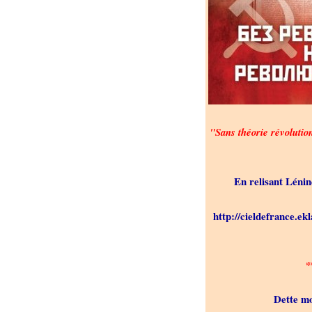
"Sans théorie révolutio
En relisant Lénin
http://cieldefrance.ekl
*
Dette mo