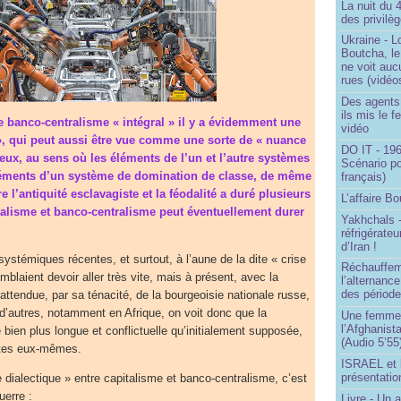
La nuit du 
des privilè
Ukraine - Lo
Boutcha, le
ne voit auc
rues (vidéo
Des agents 
ils mis le f
le banco-centralisme « intégral » il y a évidemment une
vidéo
 », qui peut aussi être vue comme une sorte de « nuance
DO IT - 196
deux, au sens où les éléments de l’un et l’autre systèmes
Scénario po
éléments d’un système de domination de classe, de même
français)
re l’antiquité esclavagiste et la féodalité a duré plusieurs
L’affaire Bo
italisme et banco-centralisme peut éventuellement durer
Yakhchals -
réfrigérate
d’Iran !
ystémiques récentes, et surtout, à l’aune de la dite « crise
Réchauffem
blaient devoir aller très vite, mais à présent, avec la
l’alternanc
des période
attendue, par sa ténacité, de la bourgeoisie nationale russe,
 d’autres, notamment en Afrique, on voit donc que la
Une femme q
l’Afghanist
re bien plus longue et conflictuelle qu’initialement supposée,
(Audio 5’55
istes eux-mêmes.
ISRAEL et 
présentatio
e dialectique » entre capitalisme et banco-centralisme, c’est
uerre :
Livre - Un a