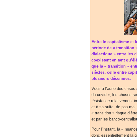
Entre le capitalisme et 
période de « transition
dialectique » entre les 
coexistent en tant qu’
que la « transition » ent
siècles, celle entre cap
plusieurs décennies.
Vues à l’aune des crises s
du covid », les choses sem
résistance relativement in
et à sa suite, de pas mal
« transition » risque d’êt
et par les banco-central
Pour l’instant, la « nuanc
donc essentiellement la g