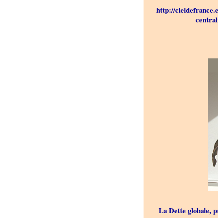
http://cieldefrance
centra
La Dette globale, p