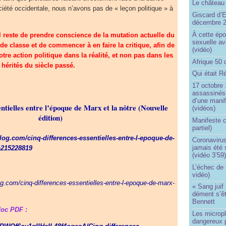
Le château 
ciété occidentale, nous n’avons pas de « leçon politique » à
Giscard d’E
décembre 
À cette épo
el reste de prendre conscience de la mutation actuelle du
sexuelle av
e classe et de commencer à en faire la critique, afin de
(vidéo)
re action politique dans la réalité, et non pas dans les
Afrique 50 
hérités du siècle passé.
Qui était R
17 octobre 
assassinés 
d’une manif
ntielles entre l’époque de Marx et la nôtre (Nouvelle
(vidéos)
édition)
Manifeste c
partiel)
blog.com/cinq-differences-essentielles-entre-l-epoque-de-
Coronavirus
jamais été 
a215228819
(vidéo 3’59
L’échec de 
vidéo)
log.com/cinq-differences-essentielles-entre-l-epoque-de-marx-
« Sang juif 
dément s’ê
Bennett
doc PDF :
Les micropl
dangereux 