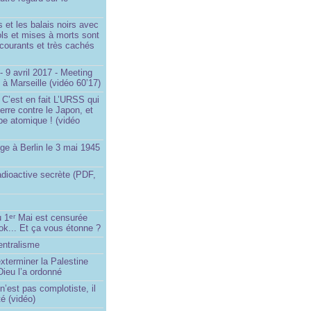
et les balais noirs avec
iols et mises à morts sont
s courants et très cachés
 9 avril 2017 - Meeting
x à Marseille (vidéo 60’17)
 C’est en fait L’URSS qui
erre contre le Japon, et
be atomique ! (vidéo
ge à Berlin le 3 mai 1945
adioactive secrète (PDF,
u 1
Mai est censurée
er
ok... Et ça vous étonne ?
entralisme
exterminer la Palestine
ieu l’a ordonné
’est pas complotiste, il
ité (vidéo)