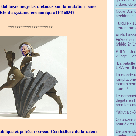
vidéos de 57
.eklablog.com/cycles-d-etudes-sur-la-mutation-banco-
liste-du-systeme-economiqu-a214160549
Notre-Dame
accidentel 
Turquie - 
*********************
Terrorisme 
Aude Lancel
Fièvre" sur
(vidéo 24’1
PBLV - Une
village... v
"La bataill
USA en Ukr
La grande ré
remplaceme
exterminero
Terre ?
Le coronavi
dégâts en 
premiers mo
Yakutia : -
Coronavirus
pour éviter 
ublique et privée, nouveau Condottiere de la valeur
De prétend
veulent leur