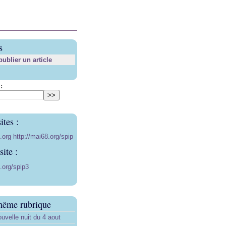
s
blier un article
:
ites :
8.org
http://mai68.org/spip
ite :
.org/spip3
même rubrique
uvelle nuit du 4 aout