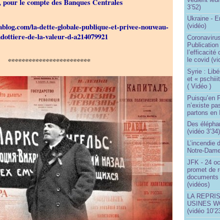
, pour le compte des Banques Centrales
3’52)
Ukraine - 
lablog.com/la-dette-globale-publique-et-privee-nouveau-
(vidéo)
dottiere-de-la-valeur-d-a214079921
Coronavirus
Publication
l’efficacité
************************
le covid (v
Syrie : Libé
et « pschii
( Vidéo )
Puisqu’en F
n’existe pas
partons en I
Des éléphan
(vidéo 3’34
L’incendie 
Notre-Dame
JFK - 24 o
promet de r
documents 
(vidéos)
LA REPRI
USINES WO
(vidéo 10’2