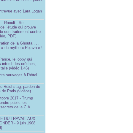
Entrevue avec Lara Logan
 - Raoult : Re-
 de l’étude qui prouve
 de son traitement contre
idéo, PDF)
ration de la Ghouta . . .
it » du mythe « Rojava » !
rance, le lobby qui
 interdit les crèches,
talie (vidéo 1’46)
ts sauvages à l’hôtel
)
du Reichstag, pardon de
 de Paris (vidéos)
ctobre 2017 - Trump
endre public les
secrets de la CIA
SE DU TRAVAIL AUX
NDER - 9 juin 1968
3)