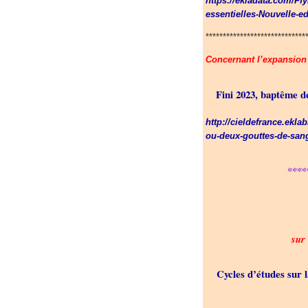
https://ekladata.com/F
essentielles-Nouvelle-ed
*****************************
Concernant l’expansion 
Fini 2023, baptême d
http://cieldefrance.ekl
ou-deux-gouttes-de-san
****
sur
Cycles d’études sur 