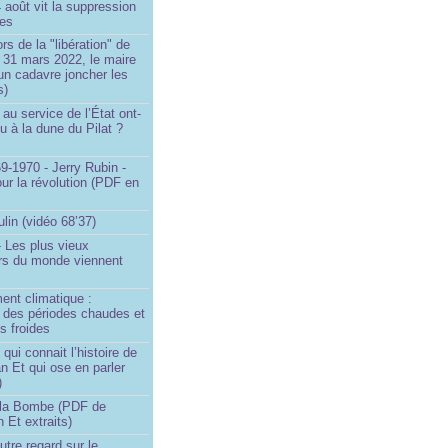
4 août vit la suppression
ges
rs de la "libération" de
 31 mars 2022, le maire
un cadavre joncher les
s)
au service de l’État ont-
eu à la dune du Pilat ?
9-1970 - Jerry Rubin -
ur la révolution (PDF en
ulin (vidéo 68’37)
 Les plus vieux
urs du monde viennent
ent climatique :
e des périodes chaudes et
s froides
ui connait l’histoire de
an Et qui ose en parler
)
la Bombe (PDF de
n Et extraits)
utre regard sur le