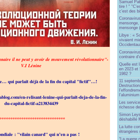
Samuel Paty 
tire ! " "C’
c’est des bi
Coronaviru
mensonge, l
mensonge (
Libye : « S
vivaient mi
Occidentaux
Coronavirus 
contraire d
nnaire il ne peut y avoir de mouvement révolutionnaire"-
Quelle est 
V.I Lénine
en 2023 et 
1982 ?
e… qui parlait déjà de la fin du capital "fictif"…!
11 septembr
Destruction
l’effondrem
l’aluminium
ablog.com/en-relisant-lenine-qui-parlait-deja-de-la-fin-
du-capital-fictif-a213834439
Les service
richesse de
Simon Leys
******************************
déshabillé
La lutte co
étrangères 
ndiale : "vilain canard" qui n’en a pas !
“La guerre n