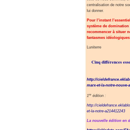
centralisation de notre so
lui donner.
Pour l’instant l’essenti
système de domination d
recommencer à situer not
fantasmes idéologiques 
Luniterre
Cinq différences esse
http://cieldefrance.ekla
marx-et-la-notre-nouve-
re
1
édition :
http://cieldefrance.eklab
et-la-notre-a214412243
La nouvelle édition en 