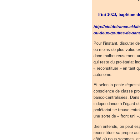
Fini 2023, baptême d
http://cieldefrance.ekl
ou-deux-gouttes-de-san
Pour l’instant, discuter d
ou moins de plus-value extr
donc malheureusement un
qui reste du prolétariat in
« reconstituer » en tant q
autonome.
Et selon la pente régress
conscience de classe prol
banco-centralisées. Dans 
indépendance à l’égard de
prolétariat se trouve entr
une sorte de « front uni »,
Bien entendu, on peut esp
reconstituer sa propre aut
côté où nous sommes, en t