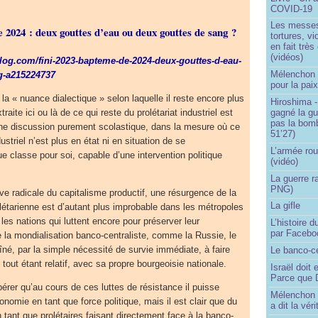
COVID-19
Les messes 
e 2024 : deux gouttes d’eau ou deux gouttes de sang ?
tortures, v
en fait trè
(vidéos)
ablog.com/fini-2023-bapteme-de-2024-deux-gouttes-d-eau-
Mélenchon -
g-a215224737
pour la pai
e la « nuance dialectique » selon laquelle il reste encore plus
Hiroshima -
aite ici ou là de ce qui reste du prolétariat industriel est
gagné la gu
pas la bom
e discussion purement scolastique, dans la mesure où ce
51’27)
dustriel n’est plus en état ni en situation de se
L’armée rou
ue classe pour soi, capable d’une intervention politique
(vidéo)
La guerre r
PNG)
ive radicale du capitalisme productif, une résurgence de la
La gifle
étarienne est d’autant plus improbable dans les métropoles
les nations qui luttent encore pour préserver leur
L’histoire d
par Facebo
 la mondialisation banco-centraliste, comme la Russie, le
aîné, par la simple nécessité de survie immédiate, à faire
Le banco-c
 tout étant relatif, avec sa propre bourgeoisie nationale.
Israël doit 
Parce que D
érer qu’au cours de ces luttes de résistance il puisse
Mélenchon n
onomie en tant que force politique, mais il est clair que du
a dit la vér
ant que prolétaires faisant directement face à la banco-