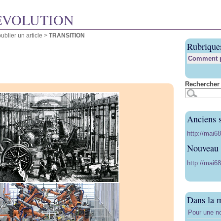
ÉVOLUTION
blier un article
>
TRANSITION
Rubrique
Comment pu
Rechercher 
Anciens s
http://mai6
Nouveau s
http://mai68
Dans la 
Pour une no