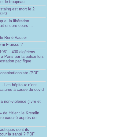
et le troupeau
staing est mort le 2
2020
que, la libération
ait encore cours ...
de René Vautier
émi Fraisse ?
1961 - 400 algériens
à Paris par la police lors
estation pacifique
onspirationniste (PDF
 - Les hôpitaux n’ont
saturés à cause du covid
)
la non-violence (livre et
» de Hitler : le Kremlin
tre excusé auprès de
astiques sont-ils
pour la santé ? PDF