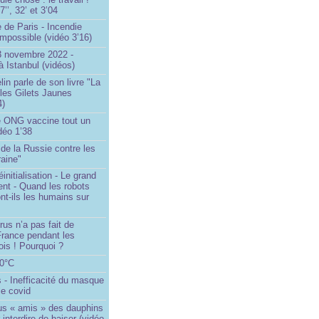
’’, 32’ et 3’04
 de Paris - Incendie
impossible (vidéo 3’16)
13 novembre 2022 -
à Istanbul (vidéos)
in parle de son livre "La
 les Gilets Jaunes
4)
 ONG vaccine tout un
idéo 1’38
e de la Russie contre les
aine"
initialisation - Le grand
nt - Quand les robots
nt-ils les humains sur
rus n’a pas fait de
France pendant les
is ! Pourquoi ?
80°C
 - Inefficacité du masque
le covid
us « amis » des dauphins
 interdire de baiser (vidéo