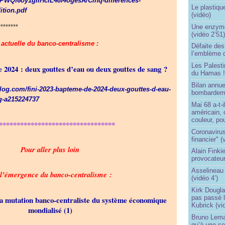
fyPWQf6oy1gIIHcIL48f4ogesA/Cinq-differences-
Le plastiqu
ition.pdf
(vidéo)
Une enzyme 
********
(vidéo 2’51
actuelle du banco-centralisme :
Défaite de
l’emblème 
Les Palest
e 2024 : deux gouttes d’eau ou deux gouttes de sang ?
du Hamas 
Bilan annu
ablog.com/fini-2023-bapteme-de-2024-deux-gouttes-d-eau-
bombardeme
g-a215224737
Mai 68 a-t-
américain, 
couleur, po
*********************************
Coronavirus
financier" (
Pour aller plus loin
Alain Finki
provocateur
Asselineau 
 l’émergence du banco-centralisme :
(vidéo 4’)
Kirk Dougla
pas passé 
la mutation banco-centraliste du système économique
Kubrick (vi
mondialisé (1)
Bruno Lema
qu’à une seu