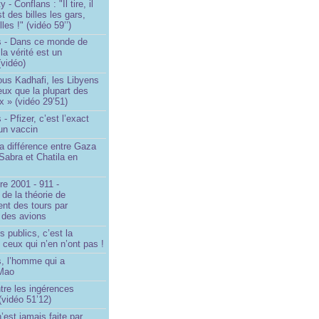
- Conflans : "Il tire, il
est des billes les gars,
lles !" (vidéo 59’’)
s - Dans ce monde de
a vérité est un
vidéo)
ous Kadhafi, les Libyens
eux que la plupart des
 » (vidéo 29’51)
- Pfizer, c’est l’exact
’un vaccin
la différence entre Gaza
Sabra et Chatila en
e 2001 - 911 -
 de la théorie de
ent des tours par
 des avions
s publics, c’est la
 ceux qui n’en n’ont pas !
, l’homme qui a
 Mao
ntre les ingérences
(vidéo 51’12)
’est jamais faite par