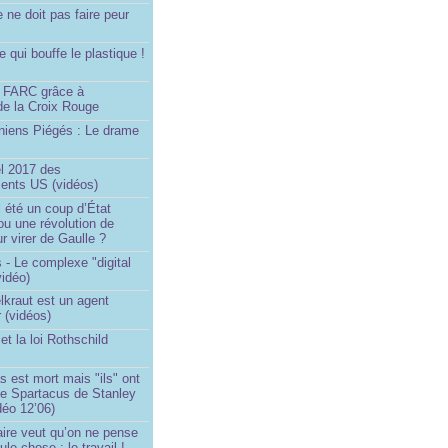
e ne doit pas faire peur
qui bouffe le plastique !
)
s FARC grâce à
de la Croix Rouge
iniens Piégés : Le drame
!
el 2017 des
nts US (vidéos)
il été un coup d’État
ou une révolution de
ur virer de Gaulle ?
 - Le complexe "digital
vidéo)
elkraut est un agent
 (vidéos)
et la loi Rothschild
s est mort mais "ils" ont
le Spartacus de Stanley
déo 12’06)
ire veut qu’on ne pense
le chose : le travail !