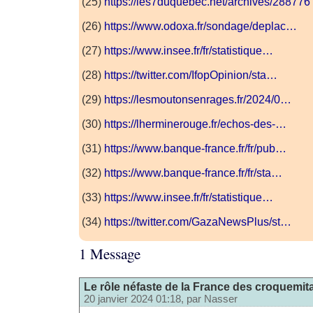
(25)
https://les7duquebec.net/archives/288776
(26)
https://www.odoxa.fr/sondage/deplac…
(27)
https://www.insee.fr/fr/statistique…
(28)
https://twitter.com/IfopOpinion/sta…
(29)
https://lesmoutonsenrages.fr/2024/0…
(30)
https://lherminerouge.fr/echos-des-…
(31)
https://www.banque-france.fr/fr/pub…
(32)
https://www.banque-france.fr/fr/sta…
(33)
https://www.insee.fr/fr/statistique…
(34)
https://twitter.com/GazaNewsPlus/st…
1 Message
Le rôle néfaste de la France des croquemit
20 janvier 2024 01:18, par
Nasser