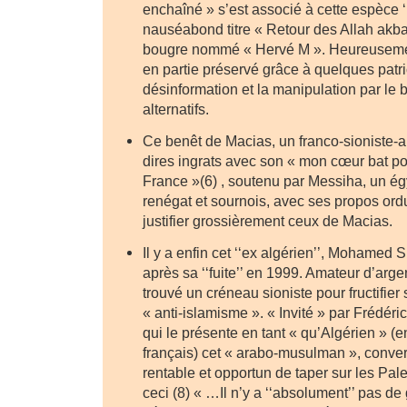
enchaîné » s’est associé à cette espèce 
nauséabond titre « Retour des Allah akba
bougre nommé « Hervé M ». Heureusemen
en partie préservé grâce à quelques patri
désinformation et la manipulation par le bi
alternatifs.
Ce benêt de Macias, un franco-sioniste-ar
dires ingrats avec son « mon cœur bat pou
France »(6) , soutenu par Messiha, un ég
renégat et sournois, avec ses propos ordu
justifier grossièrement ceux de Macias.
Il y a enfin cet ‘‘ex algérien’’, Mohamed 
après sa ‘‘fuite’’ en 1999. Amateur d’argen
trouvé un créneau sioniste pour fructifier
« anti-islamisme ». « Invité » par Frédéri
qui le présente en tant « qu’Algérien » (e
français) cet « arabo-musulman », converti
rentable et opportun de taper sur les Pal
ceci (8) « …Il n’y a ‘‘absolument’’ pas 