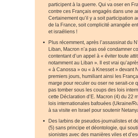
participent à la guerre. Qui va oser en Fr
contre ces Français engagés dans une a
Certainement qu’il y a soit participation 
de la France, soit complicité arrangée ent
et israéliens !
Plus récemment, après l’assassinat du 
Liban, Macron n’a pas osé condamner c
contentant d’un appel à « éviter toute atti
notamment au Liban ». Il est vrai qu’après
« à Canossa » ou « à Knesset » devant 
premiers jours, humiliant ainsi les Françai
marge pour reculer ou oser ne serait-ce 
pas tomber sous les coups des lois inte
cette Déclaration d’E. Macron (4) du 22 
lois internationales bafouées (Ukraine/
à sa visite en Israel pour soutenir Netan
Des larbins de pseudos-journalistes et 
(5) sans principe et déontologie, qui sou
sionistes avec des manières viles et d’e