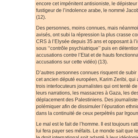
encore cet impénitent antisioniste, le dépisteu
fustigeur de l’indolence arabe, le nommé Jacob
(12).
Des personnes, moins connues, mais néanmoin
avisés, ont subi la répression la plus crasse 
CRS à l’Elysée depuis 35 ans et opposant à l’i
sous ‘‘contrôle psychiatrique’’ puis en détentio
accusations contre l’Etat et de hauts fonctionna
accusations sur cette vidéo) (13).
D’autres personnes connues risquent de subi
cet ancien député européen, Karim Zeribi, qui 
trois interlocuteurs journalistes qui ont tenté de 
leurs narrations, les massacres à Gaza, les des
déplacement des Palestiniens. Des journaliste
polémiquer afin de dissimuler l’épuration ethn
dans la continuité de ceux perpétrés par Irgou
Le mal est le fait de l’homme. Il est toujours rat
lui fera payer ses méfaits. Le monde sait que l
le droit international soit adapté à leur idéologi