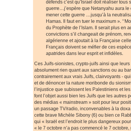
défends c’est qu’Israel doit réaliser tous 
guerre…j’espère que Netanyahu aura le 
mener cette guerre …jusqu’à la neutralisa
Hamas. Il faut en tuer le maximum ». ‘‘M
du Prophète de l’Islam. Il serait plus en
convictions s’il changeait de prénom, reno
algérienne et ajoutait à la Française cell
Français doivent se méfier de ces espè
apatrides dans leur esprit et infidèles.
Ces Juifs-sionistes, crypto-juifs ainsi que leur
absolument rien quant aux sanctions ou au b
contrairement aux vrais Juifs, clairvoyants - qu
et de dénoncer la nature moribonde du sionis
l’injustice que subissent les Palestiniens et le
font l’objet aussi bien les Juifs que les autres
des médias « mainstream » soit pour leur posit
un passage TV/radio, inconvenables à la do
cette brave Michèle Sibony (6) ou bien ce Ra
qui « Israël est l’endroit le plus dangereux pour
« le 7 octobre n’a pas commencé le 7 octobre,