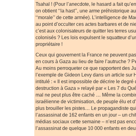
Tsahal ! (Pour l’anecdote, le hasard a fait qu’en
on obtient ‘‘la hast’’, une arme préhistorique a
‘‘morale’’ de cette armée). L’intelligence de Ma
au point d’occulter ces actes barbares et de nier
c’est aux colonisateurs de quitter les terres us
colonisés ? Les lois expulsent le squatteur d’
propriétaire !
Ceux qui gouvernent la France ne peuvent pas r
en cours à Gaza au lieu de faire l’autruche ? P
Au moins perroqueter ce que rapportent des Ju
l’exemple de Gideon Levy dans un article sur 
intitulé : « Il est impossible de décrire le degré
destruction à Gaza » relayé par « Les 7 du Québ
mal ne peut plus être caché … Même la combi
israélienne de victimisation, de peuple élu et 
plus brouiller les pistes… Le propagandiste qui
l’assassinat de 162 enfants en un jour – un chif
médias sociaux cette semaine – n’est pas enco
l’assassinat de quelque 10 000 enfants en de