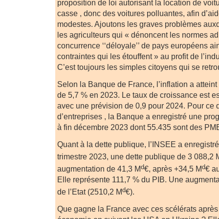
proposition de loi autorisant la location de voit
casse , donc des voitures polluantes, afin d’a
modestes. Ajoutons les graves problèmes auxq
les agriculteurs qui « dénoncent les normes adm
concurrence ‘‘déloyale’’ de pays européens ain
contraintes qui les étouffent » au profit de l’ind
C’est toujours les simples citoyens qui se retro
Selon la Banque de France, l’inflation a attei
de 5,7 % en 2023. Le taux de croissance est e
avec une prévision de 0,9 pour 2024. Pour ce q
d’entreprises , la Banque a enregistré une pro
à fin décembre 2023 dont 55.435 sont des PM
Quant à la dette publique, l’INSEE a enregistré,
trimestre 2023, une dette publique de 3 088,2 
d
d
augmentation de 41,3 M
€, après +34,5 M
€ au
Elle représente 111,7 % du PIB. Une augmentat
d
de l’Etat (2510,2 M
€).
Que gagne la France avec ces scélérats après a