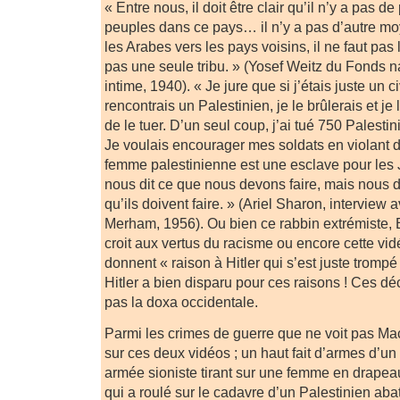
« Entre nous, il doit être clair qu’il n’y a pas d
peuples dans ce pays… il n’y a pas d’autre mo
les Arabes vers les pays voisins, il ne faut pas 
pas une seule tribu. » (Yosef Weitz du Fonds nat
intime, 1940). « Je jure que si j’étais juste un ci
rencontrais un Palestinien, je le brûlerais et je l
de le tuer. D’un seul coup, j’ai tué 750 Palesti
Je voulais encourager mes soldats en violant de
femme palestinienne est une esclave pour les
nous dit ce que nous devons faire, mais nous 
qu’ils doivent faire. » (Ariel Sharon, interview
Merham, 1956). Ou bien ce rabbin extrémiste, E
croit aux vertus du racisme ou encore cette vi
donnent « raison à Hitler qui s’est juste trompé
Hitler a bien disparu pour ces raisons ! Ces dé
pas la doxa occidentale.
Parmi les crimes de guerre que ne voit pas Mac
sur ces deux vidéos ; un haut fait d’armes d’un
armée sioniste tirant sur une femme en drapea
qui a roulé sur le cadavre d’un Palestinien abat