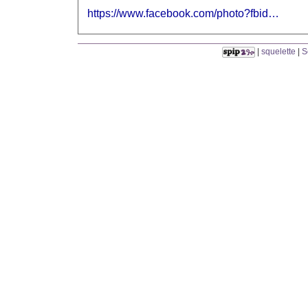
https://www.facebook.com/photo?fbid…
|
squelette
|
S