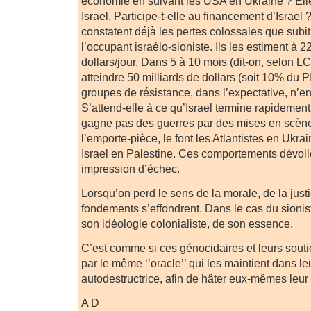
économie en suivant les USA en Ukraine ? Ell
Israel. Participe-t-elle au financement d’Israel
constatent déjà les pertes colossales que subi
l’occupant israélo-sioniste. Ils les estiment à 2
dollars/jour. Dans 5 à 10 mois (dit-on, selon LCI
atteindre 50 milliards de dollars (soit 10% du P
groupes de résistance, dans l’expectative, n’en
S’attend-elle à ce qu’Israel termine rapidemen
gagne pas des guerres par des mises en scène
l’emporte-pièce, le font les Atlantistes en Ukra
Israel en Palestine. Ces comportements dévoil
impression d’échec.
Lorsqu’on perd le sens de la morale, de la justi
fondements s’effondrent. Dans le cas du sionist
son idéologie colonialiste, de son essence.
C’est comme si ces génocidaires et leurs sout
par le même ‘’oracle’’ qui les maintient dans l
autodestructrice, afin de hâter eux-mêmes leu
A D