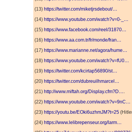
(13)
https://twitter.com/miketjrsdebout/…
(14)
https://www.youtube.com/watch?v=0-_…
(15)
https://www.facebook.com/reel/31870…
(16)
https://www.aa.com.tr/fr/monde/fran…
(17)
https://www.marianne.net/agora/hume…
(18)
https://www.youtube.com/watch?v=fU0…
(19)
https://twitter.com/kcirtap56890/st…
(20)
https://twitter.com/dubreuilhmarcel…
(21)
http://www.miftah.org/Display.cfm?D…
.
(22)
https://www.youtube.com/watch?v=9nC…
(23)
https://youtu.be/EOki6uzhmJM?t=25
(Hitle
(24)
https://www.lelibrepenseur.org/larm…