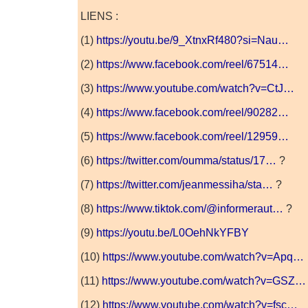
LIENS :
(1)
https://youtu.be/9_XtnxRf480?si=Nau…
(2)
https://www.facebook.com/reel/67514…
(3)
https://www.youtube.com/watch?v=CtJ…
(4)
https://www.facebook.com/reel/90282…
(5)
https://www.facebook.com/reel/12959…
(6)
https://twitter.com/oumma/status/17…
?
(7)
https://twitter.com/jeanmessiha/sta…
?
(8)
https://www.tiktok.com/@informeraut…
?
(9)
https://youtu.be/L0OehNkYFBY
(10)
https://www.youtube.com/watch?v=Apq…
(11)
https://www.youtube.com/watch?v=GSZ…
(12)
https://www.youtube.com/watch?v=fsc…