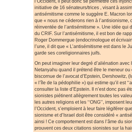
l’Occident, il peut donc se permettre ces injo
initiative de 16 sénateurs/trices , visant à assi
antisémitisme comme le suggère E. Macron lors
que « nous ne céderons rien à l’antisionisme, c
réinventée de l’antisémitisme ». Une idée qui d
du CRIF. Sur l’antisémitisme, il est bon de rap
Roger Dommergue (endocrinologue et écrivain)
l’une, il dit que « L’antisémitisme est dans le J
garde ses coreligionnaires juifs.
On peut imaginer leur degré d’aliénation avec
Netanyahu quand il prétend être le meneur ou c
biscornue de l’avocat d’Epstein, Dershowitz, (lu
« l’île de la pédophilie ») qui estime qu’il est ‘‘
consulter la liste d’Epstein. Il n’est donc pas é
sionistes piétinent allègrement toutes les valeur
les autres religions et les ‘‘ONG’’, imposent leu
l’Occident, s’emploient à leur faire légiférer que
sionisme et d’Israel doit être considéré « antisé
ainsi ! Ce comportement est dans l’âme du si
prouvent ces deux citations sionistes sur la hai