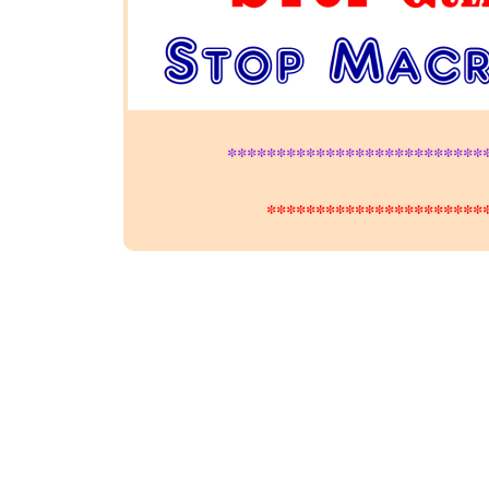
**************************
**********************