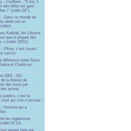
- Conflans : "Il tire, il
est des billes les gars,
lles !" (vidéo 59’’)
s - Dans ce monde de
a vérité est un
vidéo)
ous Kadhafi, les Libyens
eux que la plupart des
 » (vidéo 29’51)
- Pfizer, c’est l’exact
’un vaccin
la différence entre Gaza
Sabra et Chatila en
e 2001 - 911 -
 de la théorie de
ent des tours par
 des avions
s publics, c’est la
 ceux qui n’en n’ont pas !
, l’homme qui a
 Mao
ntre les ingérences
(vidéo 51’12)
’est jamais faite par