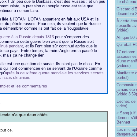
 voix ! Un peu que le Donbass, c’est des Russes ; et un peu
Le château 
ommuniste, la pression du peuple russe est telle que
Giscard d’E
tinuer à ne rien faire.
décembre 
son liée à l’OTAN. L’OTAN appartient en fait aux USA et ils
À cette épo
et du pétrole russes. Pour cela, ils veulent que la Russie
sexuelle av
t la démembrer comme ils ont fait de la Yougoslavie.
(vidéo)
guerre à la Russie depuis 1813
pour s’emparer des
Afrique 50 
 commencé cette guerre bien avant que la Russie soit
Qui était R
ntinué pendant
, et ils l’ont bien sûr continué après que le
e ce pays. Entre temps, la mère Angleterre a passé le
17 octobre 
ne, mais ça ne change rien.
assassinés 
d’une manif
ille est une question de survie. Ils n’ont pas le choix. En
(vidéos)
xons qui l’ont commencée en se servant de l’Ukraine comme
qu’
après la deuxième guerre mondiale les services secrets
Manifeste c
s nazis ukrainien
.
partiel)
Coronavirus
 complet et les commentaires
jamais été 
(vidéo 3’59
m
L’échec de 
vidéo)
« Sang juif 
ricade n’a que deux côtés
dément s’ê
T
Bennett
Les micropl
tout ce.
dangereux 