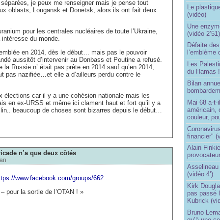
s séparées, je peux me renseigner mais je pense tout
Le plastiqu
ux oblasts, Lougansk et Donetsk, alors ils ont fait deux
(vidéo)
Une enzyme 
’uranium pour les centrales nucléaires de toute l’Ukraine,
(vidéo 2’51
 intéresse du monde.
Défaite de
’emblée en 2014, dès le début… mais pas le pouvoir
l’emblème 
é aussitôt d’intervenir au Donbass et Poutine a refusé.
Les Palest
e la Russie n’ était pas prête en 2014 sauf qu’en 2014,
du Hamas 
it pas nazifiée…et elle a d’ailleurs perdu contre le
Bilan annu
bombardeme
x élections car il y a une cohésion nationale mais les
Mai 68 a-t-
s en ex-URSS et même ici clament haut et fort qu’il y a
américain, 
in.. beaucoup de choses sont bizarres depuis le début…
couleur, po
Coronavirus
financier" (
Alain Finki
ricade n’a que deux côtés
provocateur
an
Asselineau 
(vidéo 4’)
ttps://www.facebook.com/groups/662…
Kirk Dougla
– pour la sortie de l’OTAN ! »
pas passé 
Kubrick (vi
Bruno Lema
qu’à une seu