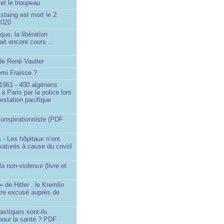
et le troupeau
staing est mort le 2
2020
que, la libération
ait encore cours ...
de René Vautier
émi Fraisse ?
1961 - 400 algériens
à Paris par la police lors
estation pacifique
onspirationniste (PDF
 - Les hôpitaux n’ont
saturés à cause du covid
)
la non-violence (livre et
» de Hitler : le Kremlin
tre excusé auprès de
astiques sont-ils
pour la santé ? PDF