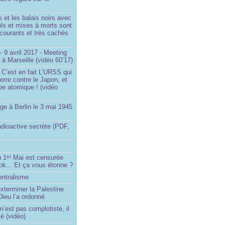
et les balais noirs avec
iols et mises à morts sont
s courants et très cachés
 9 avril 2017 - Meeting
x à Marseille (vidéo 60’17)
 C’est en fait L’URSS qui
erre contre le Japon, et
be atomique ! (vidéo
ge à Berlin le 3 mai 1945
adioactive secrète (PDF,
u 1
Mai est censurée
er
ok... Et ça vous étonne ?
entralisme
exterminer la Palestine
ieu l’a ordonné
’est pas complotiste, il
ité (vidéo)