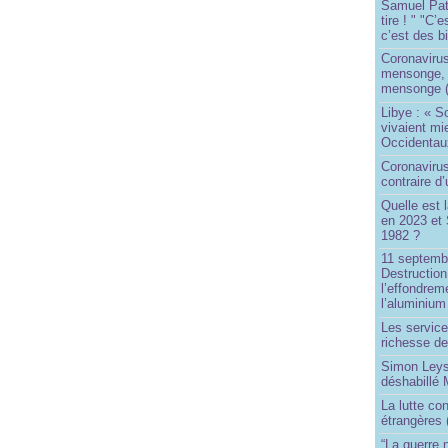
Samuel Paty 
tire ! " "C’
c’est des bi
Coronaviru
mensonge, l
mensonge (
Libye : « S
vivaient mi
Occidentaux
Coronavirus 
contraire d
Quelle est 
en 2023 et 
1982 ?
11 septembr
Destruction
l’effondrem
l’aluminium
Les service
richesse de
Simon Leys
déshabillé
La lutte co
étrangères 
“La guerre n