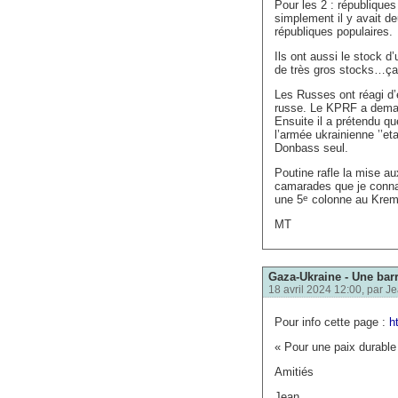
Pour les 2 : république
simplement il y avait de
républiques populaires.
Ils ont aussi le stock d
de très gros stocks…ça
Les Russes ont réagi d
russe. Le KPRF a demand
Ensuite il a prétendu qu
l’armée ukrainienne ’’eta
Donbass seul.
Poutine rafle la mise au
camarades que je connai
une 5
colonne au Kreml
e
MT
Gaza-Ukraine - Une bar
18 avril 2024 12:00, par
Je
Pour info cette page :
h
« Pour une paix durable 
Amitiés
Jean