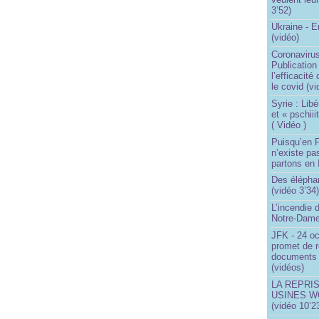
3’52)
Ukraine - 
(vidéo)
Coronavirus
Publication
l’efficacité
le covid (v
Syrie : Libé
et « pschii
( Vidéo )
Puisqu’en F
n’existe pas
partons en I
Des éléphan
(vidéo 3’34
L’incendie 
Notre-Dame
JFK - 24 o
promet de r
documents 
(vidéos)
LA REPRI
USINES WO
(vidéo 10’2