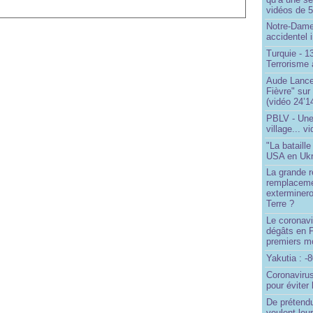
vidéos de 57
Notre-Dame
accidentel 
Turquie - 
Terrorisme 
Aude Lancel
Fièvre" sur
(vidéo 24’1
PBLV - Une
village... v
"La bataill
USA en Ukr
La grande ré
remplaceme
exterminero
Terre ?
Le coronavi
dégâts en 
premiers mo
Yakutia : -
Coronavirus
pour éviter 
De prétend
veulent leur