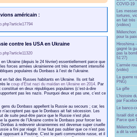
COVID-19
Les messes 
avions américain :
tortures, v
en fait trè
ip.php?article17794
(vidéos)
Mélenchon -
pour la pai
ussie contre les USA en Ukraine
Hiroshima -
gagné la gu
ip.php?article11320
pas la bom
51’27)
 en Ukraine (depuis le 24 février) essentiellement parce que
L’armée rou
 les forces armées ukrainienne ont très nettement intensifié
(vidéo)
ubliques populaires du Donbass à l’est de l’ukraine.
La guerre r
en fait des Russes habitants en Ukraine. Ils ont fait
PNG)
près le
coup d’État nazi du maïdan en Ukraine en 2014
. Par
 constitué en deux républiques populaires (c’est-à-dire
La gifle
upportent pas les nazis. Pourquoi deux et pas une, c’est ce
L’histoire d
par Facebo
 gens du Donbass appellent la Russie au secours ; car, les
Le banco-c
 n’acceptent pas que le Donbass ait fait sécession. Les
Israël doit 
ut de suite peut-être parce que le Russie n’est plus
Parce que D
la guerre de l’Ukraine contre le Donbass pour forcer les
 Donbas à redevenir ukrainiennes est devenue super cruelle
Mélenchon n
Russie a fini par réagir. Il ne faut pas oublier que ce n’est pas
a dit la vér
al opposant à Poutine. C’est le parti communiste russe, et il