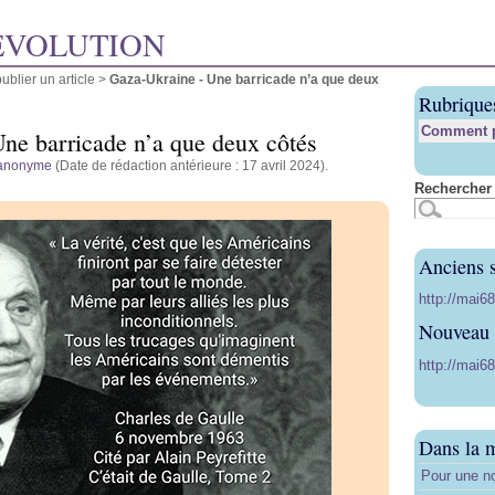
ÉVOLUTION
blier un article
>
Gaza-Ukraine - Une barricade n’a que deux
Rubrique
Comment pu
ne barricade n’a que deux côtés
anonyme
(Date de rédaction antérieure : 17 avril 2024).
Rechercher 
Anciens s
http://mai6
Nouveau s
http://mai68
Dans la 
Pour une no