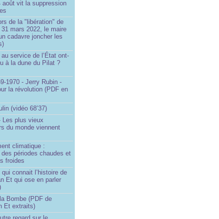
4 août vit la suppression
ges
rs de la "libération" de
 31 mars 2022, le maire
un cadavre joncher les
s)
au service de l’État ont-
eu à la dune du Pilat ?
9-1970 - Jerry Rubin -
ur la révolution (PDF en
ulin (vidéo 68’37)
 Les plus vieux
urs du monde viennent
ent climatique :
e des périodes chaudes et
s froides
ui connait l’histoire de
an Et qui ose en parler
)
la Bombe (PDF de
n Et extraits)
utre regard sur le