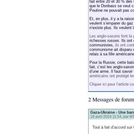
fait entre 20 et 30 % des
que le Donbass se veut c
Poutine ne pouvait pas con
Et, en plus, il y a la rai
veulent s’emparer du gaz 
n’existe plus. Ils veulen
Les anglo-saxons font la 
richesses russes. Ils ont
communistes,
ils ont co
communisme ait disparu d
relais à sa fille américai
Pour la Russie, cette bata
fait, c’est les anglo-sa
d’une arme. Il faut savoir 
américains ont protégé le
Cliquer ici pour l’article
2 Messages de foru
Gaza-Ukraine - Une bar
18 avril 2024 11:54, par
M
Tout à fait d’accord sur 