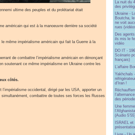
La nuit du 
des privilè
nnemi ultime des peuples et du prolétariat était
Ukraine - Lo
Boutcha, le
ne voit auc
sme américain qui est à la manoeuvre derrière sa société
rues (vidéo
Des agents 
ils mis le f
s le même impérialisme américain qui fait la Guerre à la
vidéo
DO IT - 196
Scénario po
aberrant de combattre l’impérialisme américain en dénonçant
français)
 en soutenant ce même impérialisme en Ukraine contre les
L’affaire Bo
Yakhchals -
réfrigérate
eux côtés.
d’Iran !
t l’impérialisme occidental, dirigé par les USA, apporter un
Réchauffem
l’alternanc
ET, simultanément, combattre de toutes ses forces les Russes
des période
Une femme q
l’Afghanist
(Audio 5’55
ISRAEL et 
présentatio
Livre - Un a