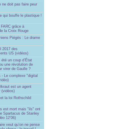
e ne doit pas faire peur
qui bouffe le plastique !
)
s FARC grâce à
de la Croix Rouge
iniens Piégés : Le drame
!
el 2017 des
nts US (vidéos)
il été un coup d’État
ou une révolution de
ur virer de Gaulle ?
 - Le complexe "digital
vidéo)
elkraut est un agent
 (vidéos)
et la loi Rothschild
s est mort mais "ils" ont
le Spartacus de Stanley
déo 12’06)
ire veut qu’on ne pense
le chose : le travail !