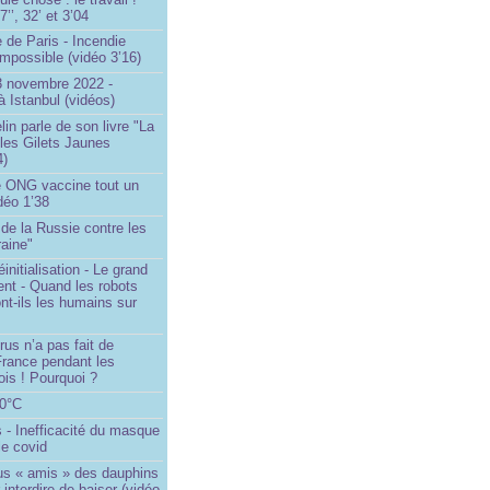
’’, 32’ et 3’04
 de Paris - Incendie
impossible (vidéo 3’16)
13 novembre 2022 -
à Istanbul (vidéos)
in parle de son livre "La
 les Gilets Jaunes
4)
 ONG vaccine tout un
idéo 1’38
e de la Russie contre les
aine"
initialisation - Le grand
nt - Quand les robots
nt-ils les humains sur
rus n’a pas fait de
France pendant les
is ! Pourquoi ?
80°C
 - Inefficacité du masque
le covid
us « amis » des dauphins
 interdire de baiser (vidéo