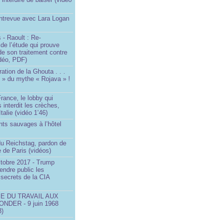
Entrevue avec Lara Logan
 - Raoult : Re-
 de l’étude qui prouve
 de son traitement contre
idéo, PDF)
ration de la Ghouta . . .
it » du mythe « Rojava » !
rance, le lobby qui
 interdit les crèches,
talie (vidéo 1’46)
ts sauvages à l’hôtel
)
du Reichstag, pardon de
 de Paris (vidéos)
ctobre 2017 - Trump
endre public les
secrets de la CIA
SE DU TRAVAIL AUX
NDER - 9 juin 1968
3)