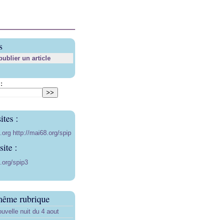
s
blier un article
:
ites :
8.org
http://mai68.org/spip
ite :
.org/spip3
même rubrique
uvelle nuit du 4 aout