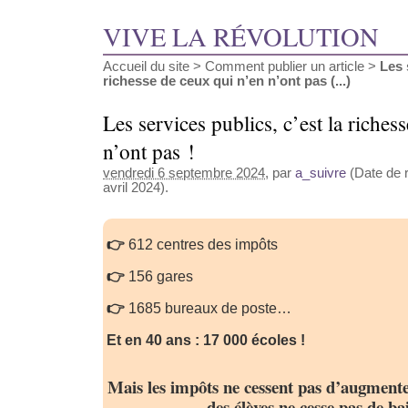
VIVE LA RÉVOLUTION
Accueil du site
>
Comment publier un article
>
Les 
richesse de ceux qui n’en n’ont pas (...)
Les services publics, c’est la riches
n’ont pas !
vendredi 6 septembre 2024
, par
a_suivre
(Date de r
avril 2024).
👉
612 centres des impôts
👉
156 gares
👉
1685 bureaux de poste…
Et en 40 ans : 17 000 écoles !
Mais les impôts ne cessent pas d’augmenter
des élèves ne cesse pas de bai