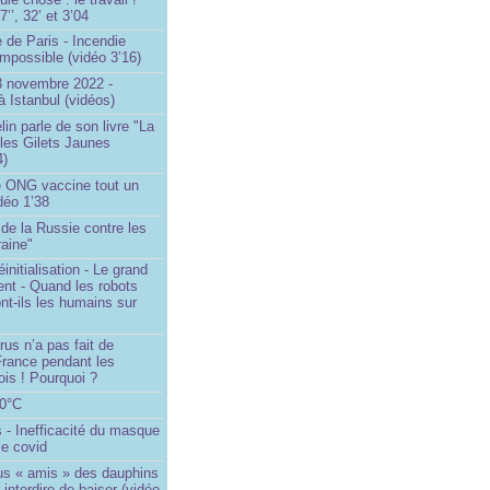
’’, 32’ et 3’04
 de Paris - Incendie
impossible (vidéo 3’16)
13 novembre 2022 -
à Istanbul (vidéos)
in parle de son livre "La
 les Gilets Jaunes
4)
 ONG vaccine tout un
idéo 1’38
e de la Russie contre les
aine"
initialisation - Le grand
nt - Quand les robots
nt-ils les humains sur
rus n’a pas fait de
France pendant les
is ! Pourquoi ?
80°C
 - Inefficacité du masque
le covid
us « amis » des dauphins
 interdire de baiser (vidéo