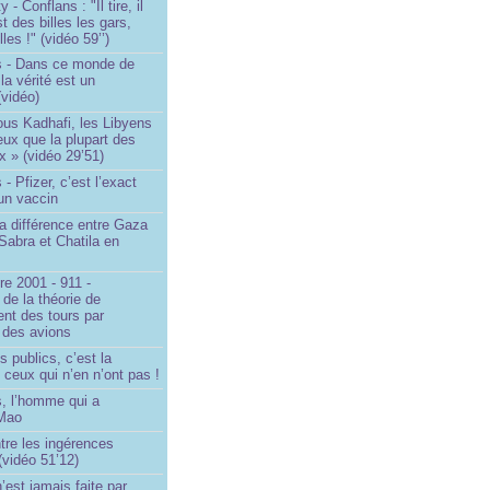
- Conflans : "Il tire, il
est des billes les gars,
lles !" (vidéo 59’’)
s - Dans ce monde de
a vérité est un
vidéo)
ous Kadhafi, les Libyens
eux que la plupart des
 » (vidéo 29’51)
- Pfizer, c’est l’exact
’un vaccin
la différence entre Gaza
Sabra et Chatila en
e 2001 - 911 -
 de la théorie de
ent des tours par
 des avions
s publics, c’est la
 ceux qui n’en n’ont pas !
, l’homme qui a
 Mao
ntre les ingérences
(vidéo 51’12)
’est jamais faite par