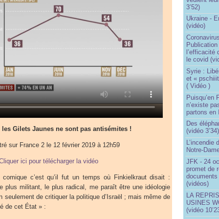
3’52)
Ukraine - 
(vidéo)
Coronavirus
Publication
l’efficacité
le covid (v
Syrie : Libé
et « pschii
( Vidéo )
Puisqu’en F
n’existe pas
partons en I
Des éléphan
les Gilets Jaunes ne sont pas antisémites !
(vidéo 3’34
L’incendie 
tré sur France 2 le 12 février 2019 à 12h59
Notre-Dame
Cliquer ici pour télécharger la vidéo
JFK - 24 o
promet de r
documents 
comique c’est qu’il fut un temps où Finkielkraut disait :
(vidéos)
 plus militant, le plus radical, me paraît être une idéologie
LA REPRI
non seulement de critiquer la politique d’Israël ; mais même de
USINES WO
té de cet État » :
(vidéo 10’2