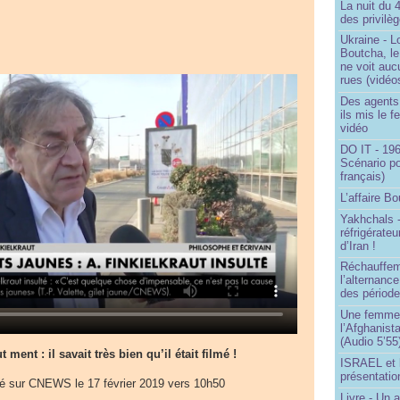
La nuit du 
des privilè
Ukraine - Lo
Boutcha, le
ne voit auc
rues (vidéo
Des agents 
ils mis le f
vidéo
DO IT - 196
Scénario po
français)
L’affaire Bo
Yakhchals -
réfrigérate
d’Iran !
Réchauffem
l’alternanc
des période
Une femme q
l’Afghanist
(Audio 5’55
t ment : il savait très bien qu’il était filmé !
ISRAEL et 
présentatio
ré sur CNEWS le 17 février 2019 vers 10h50
Livre - Un a