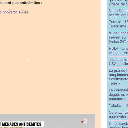
e sont pas antisémites :
vidéos de 57
Notre-Dame
ip.php?article3021
accidentel 
Turquie - 
Terrorisme 
Aude Lancel
Fièvre" sur
(vidéo 24’1
PBLV - Une
village... v
"La bataill
USA en Ukr
La grande ré
remplaceme
exterminero
Terre ?
Le coronavi
dégâts en 
premiers mo
Yakutia : -
Coronavirus
pour éviter 
De prétend
veulent leur