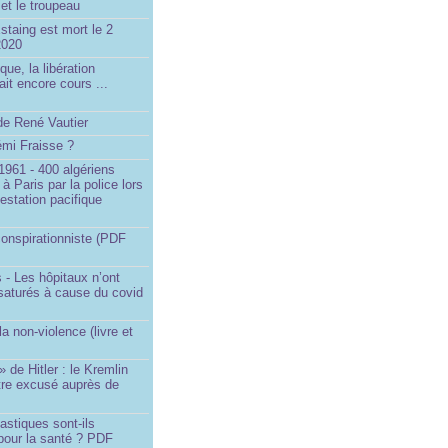
et le troupeau
staing est mort le 2
2020
que, la libération
ait encore cours ...
de René Vautier
émi Fraisse ?
1961 - 400 algériens
à Paris par la police lors
estation pacifique
onspirationniste (PDF
 - Les hôpitaux n’ont
saturés à cause du covid
)
la non-violence (livre et
» de Hitler : le Kremlin
tre excusé auprès de
astiques sont-ils
pour la santé ? PDF