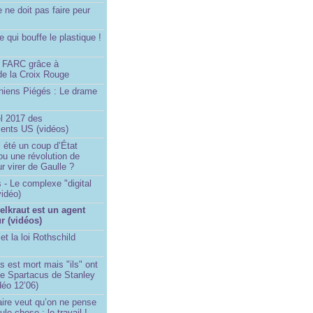
e ne doit pas faire peur
qui bouffe le plastique !
)
s FARC grâce à
de la Croix Rouge
iniens Piégés : Le drame
!
el 2017 des
nts US (vidéos)
il été un coup d’État
ou une révolution de
ur virer de Gaulle ?
 - Le complexe "digital
vidéo)
ielkraut est un agent
r (vidéos)
et la loi Rothschild
s est mort mais "ils" ont
le Spartacus de Stanley
déo 12’06)
ire veut qu’on ne pense
le chose : le travail !