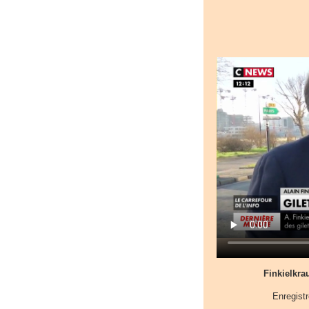
Finkielkrau
Enregist