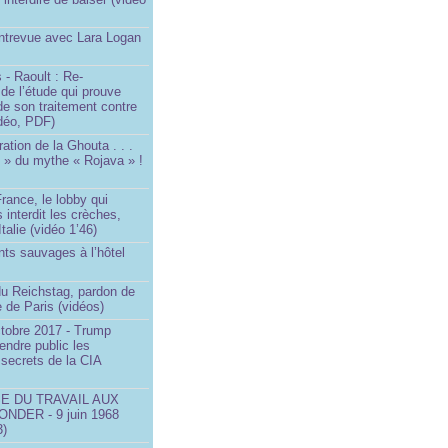
Entrevue avec Lara Logan
 - Raoult : Re-
 de l’étude qui prouve
 de son traitement contre
idéo, PDF)
ration de la Ghouta . . .
it » du mythe « Rojava » !
rance, le lobby qui
 interdit les crèches,
talie (vidéo 1’46)
ts sauvages à l’hôtel
)
du Reichstag, pardon de
 de Paris (vidéos)
ctobre 2017 - Trump
endre public les
secrets de la CIA
SE DU TRAVAIL AUX
NDER - 9 juin 1968
3)