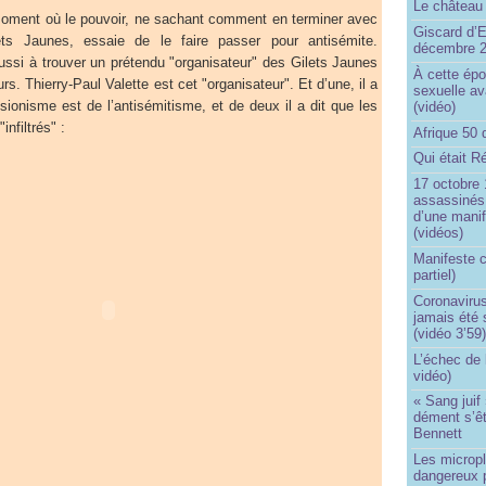
Le château 
ent où le pouvoir, ne sachant comment en terminer avec
Giscard d’E
s Jaunes, essaie de le faire passer pour antisémite.
décembre 
éussi à trouver un prétendu "organisateur" des Gilets Jaunes
À cette épo
s. Thierry-Paul Valette est cet "organisateur". Et d’une, il a
sexuelle av
isionisme est de l’antisémitisme, et de deux il a dit que les
(vidéo)
infiltrés" :
Afrique 50 
Qui était R
17 octobre 
assassinés 
d’une manif
(vidéos)
Manifeste c
partiel)
Coronavirus
jamais été 
(vidéo 3’59
L’échec de 
vidéo)
« Sang juif 
dément s’ê
Bennett
Les micropl
dangereux 