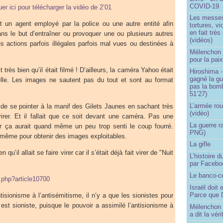
COVID-19
uer ici pour télécharger la vidéo de 2’01
Les messes 
t un agent employé par la police ou une autre entité afin
tortures, v
en fait trè
ans le but d’entraîner ou provoquer une ou plusieurs autres
(vidéos)
s actions parfois illégales parfois mal vues ou destinées à
Mélenchon -
pour la pai
t très bien qu’il était filmé ! D’ailleurs, la caméra Yahoo était
Hiroshima -
gagné la gu
lle. Les images ne sautent pas du tout et sont au format
pas la bom
51’27)
L’armée rou
s de se pointer à la manif des Gilets Jaunes en sachant très
(vidéo)
e virer. Et il fallait que ce soit devant une caméra. Pas une
La guerre r
ar ça aurait quand même un peu trop senti le coup fourré.
PNG)
même pour obtenir des images exploitables.
La gifle
 qu’il allait se faire virer car il s’était déjà fait virer de "Nuit
L’histoire d
par Facebo
Le banco-c
p.php?article10700
Israël doit 
Parce que D
tisionisme à l’antisémitisme, il n’y a que les sionistes pour
 est sioniste, puisque le pouvoir a assimilé l’antisionisme à
Mélenchon n
a dit la vér