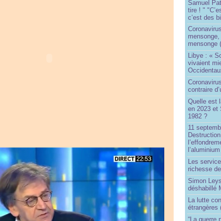
Samuel Paty 
tire ! " "C’
c’est des bi
Coronaviru
mensonge, l
mensonge (
Libye : « S
vivaient mi
Occidentaux
Coronavirus 
contraire d
Quelle est 
en 2023 et 
1982 ?
11 septembr
Destruction
l’effondrem
l’aluminium
Les service
richesse de
Simon Leys
déshabillé
La lutte co
étrangères 
“La guerre n