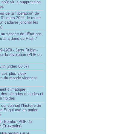
4 août vit la suppression
ges
rs de la "libération" de
 31 mars 2022, le maire
un cadavre joncher les
s)
au service de l’État ont-
eu à la dune du Pilat ?
9-1970 - Jerry Rubin -
ur la révolution (PDF en
ulin (vidéo 68’37)
 Les plus vieux
urs du monde viennent
ent climatique :
e des périodes chaudes et
s froides
ui connait l’histoire de
an Et qui ose en parler
)
la Bombe (PDF de
n Et extraits)
utre regard sur le