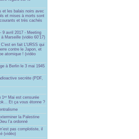
et les balais noirs avec
iols et mises à morts sont
s courants et très cachés
 9 avril 2017 - Meeting
x à Marseille (vidéo 60’17)
 C’est en fait L’URSS qui
erre contre le Japon, et
be atomique ! (vidéo
ge à Berlin le 3 mai 1945
adioactive secrète (PDF,
u 1
Mai est censurée
er
ok... Et ça vous étonne ?
entralisme
exterminer la Palestine
ieu l’a ordonné
’est pas complotiste, il
ité (vidéo)