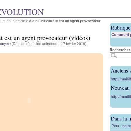
ÉVOLUTION
blier un article
>
Alain Finkielkraut est un agent provocateur
Rubrique
Comment pu
t est un agent provocateur (vidéos)
nonyme
(Date de rédaction antérieure : 17 février 2019).
Rechercher 
Anciens s
http://mai6
Nouveau s
http://mai68
Dans la 
Pour une no