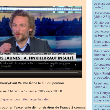
Le plastiqu
(vidéo)
Une enzyme 
(vidéo 2’51
Défaite de
l’emblème 
Les Palest
du Hamas 
Bilan annu
bombardeme
Mai 68 a-t-
américain, 
couleur, po
Coronavirus
financier" (
Alain Fink
provocateu
 Thierry-Paul Valette lèche le cul du pouvoir
Asselineau 
(vidéo 4’)
ré sur CNEWS le 17 février 2019 vers 10h50
Kirk Dougla
pas passé 
Cliquer ici pour télécharger la vidéo
Kubrick (vi
Bruno Lema
s oublier l’excellente démonstration de France 2 comme
qu’à une seu