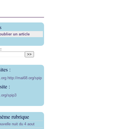
s
blier un article
:
ites :
8.org
http://mai68.org/spip
ite :
.org/spip3
même rubrique
uvelle nuit du 4 aout