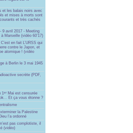
et les balais noirs avec
iols et mises à morts sont
s courants et très cachés
 9 avril 2017 - Meeting
x à Marseille (vidéo 60’17)
 C’est en fait L’URSS qui
erre contre le Japon, et
be atomique ! (vidéo
ge à Berlin le 3 mai 1945
adioactive secrète (PDF,
u 1
Mai est censurée
er
ok... Et ça vous étonne ?
entralisme
exterminer la Palestine
ieu l’a ordonné
’est pas complotiste, il
ité (vidéo)