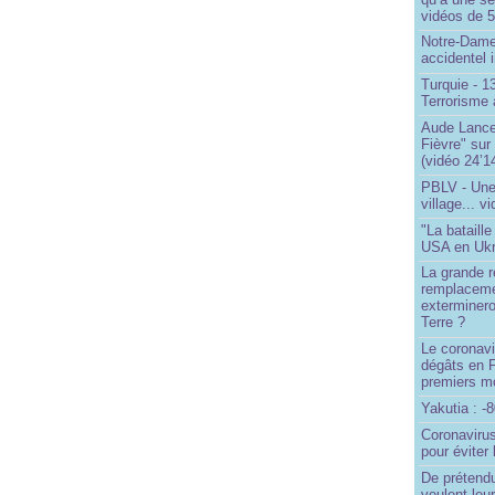
vidéos de 57
Notre-Dame
accidentel 
Turquie - 
Terrorisme 
Aude Lancel
Fièvre" sur
(vidéo 24’1
PBLV - Une
village... v
"La bataill
USA en Ukr
La grande ré
remplaceme
exterminero
Terre ?
Le coronavi
dégâts en 
premiers mo
Yakutia : -
Coronavirus
pour éviter 
De prétend
veulent leur