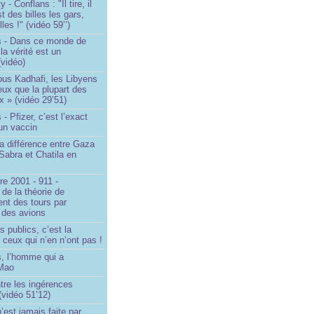
- Conflans : "Il tire, il
est des billes les gars,
lles !" (vidéo 59’’)
s - Dans ce monde de
a vérité est un
vidéo)
ous Kadhafi, les Libyens
eux que la plupart des
 » (vidéo 29’51)
- Pfizer, c’est l’exact
’un vaccin
la différence entre Gaza
Sabra et Chatila en
e 2001 - 911 -
 de la théorie de
ent des tours par
 des avions
s publics, c’est la
 ceux qui n’en n’ont pas !
, l’homme qui a
 Mao
ntre les ingérences
(vidéo 51’12)
’est jamais faite par