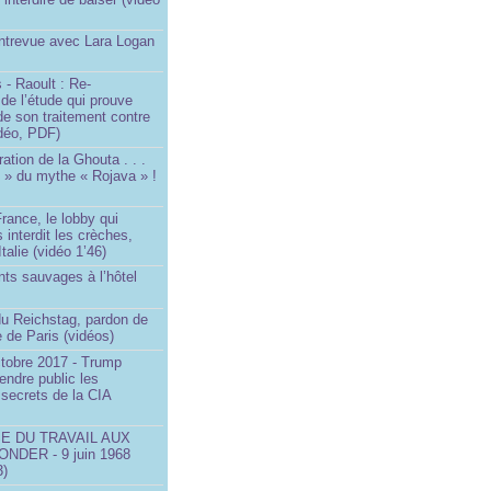
Entrevue avec Lara Logan
 - Raoult : Re-
 de l’étude qui prouve
 de son traitement contre
idéo, PDF)
ration de la Ghouta . . .
it » du mythe « Rojava » !
rance, le lobby qui
 interdit les crèches,
talie (vidéo 1’46)
ts sauvages à l’hôtel
)
du Reichstag, pardon de
 de Paris (vidéos)
ctobre 2017 - Trump
endre public les
secrets de la CIA
SE DU TRAVAIL AUX
NDER - 9 juin 1968
3)