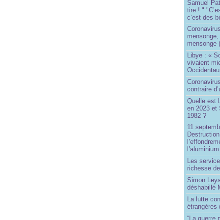
Samuel Paty 
tire ! " "C’
c’est des bi
Coronaviru
mensonge, l
mensonge (
Libye : « S
vivaient mi
Occidentaux
Coronavirus 
contraire d
Quelle est 
en 2023 et 
1982 ?
11 septembr
Destruction
l’effondrem
l’aluminium
Les service
richesse de
Simon Leys
déshabillé
La lutte co
étrangères 
“La guerre n