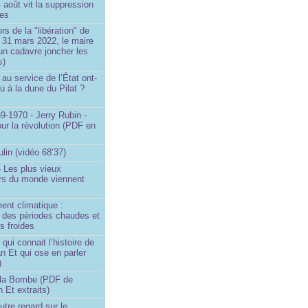
4 août vit la suppression
ges
rs de la "libération" de
 31 mars 2022, le maire
un cadavre joncher les
s)
au service de l’État ont-
eu à la dune du Pilat ?
9-1970 - Jerry Rubin -
ur la révolution (PDF en
ulin (vidéo 68’37)
 Les plus vieux
urs du monde viennent
ent climatique :
e des périodes chaudes et
s froides
ui connait l’histoire de
an Et qui ose en parler
)
la Bombe (PDF de
n Et extraits)
utre regard sur le