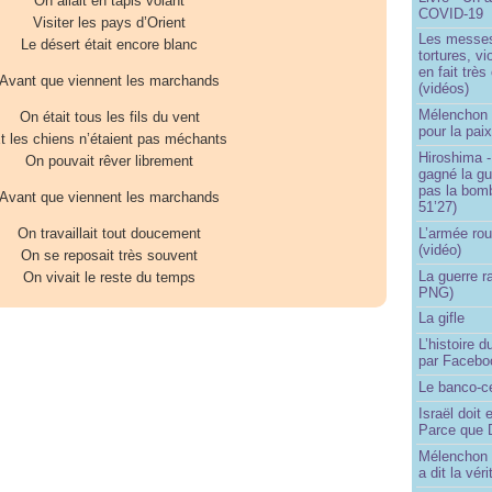
On allait en tapis volant
COVID-19
Visiter les pays d’Orient
Les messes 
Le désert était encore blanc
tortures, v
en fait trè
Avant que viennent les marchands
(vidéos)
Mélenchon -
On était tous les fils du vent
pour la pai
t les chiens n’étaient pas méchants
Hiroshima -
On pouvait rêver librement
gagné la gu
pas la bom
Avant que viennent les marchands
51’27)
L’armée rou
On travaillait tout doucement
(vidéo)
On se reposait très souvent
La guerre r
On vivait le reste du temps
PNG)
La gifle
L’histoire d
par Facebo
Le banco-c
Israël doit 
Parce que D
Mélenchon n
a dit la vér