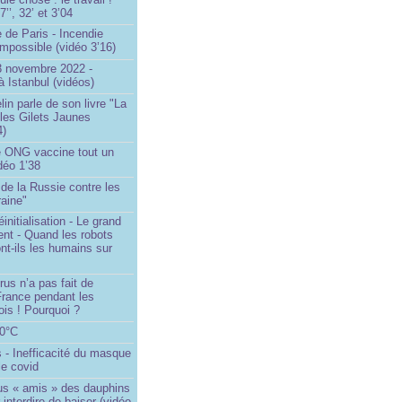
’’, 32’ et 3’04
 de Paris - Incendie
impossible (vidéo 3’16)
13 novembre 2022 -
à Istanbul (vidéos)
in parle de son livre "La
 les Gilets Jaunes
4)
 ONG vaccine tout un
idéo 1’38
e de la Russie contre les
aine"
initialisation - Le grand
nt - Quand les robots
nt-ils les humains sur
rus n’a pas fait de
France pendant les
is ! Pourquoi ?
80°C
 - Inefficacité du masque
le covid
us « amis » des dauphins
 interdire de baiser (vidéo