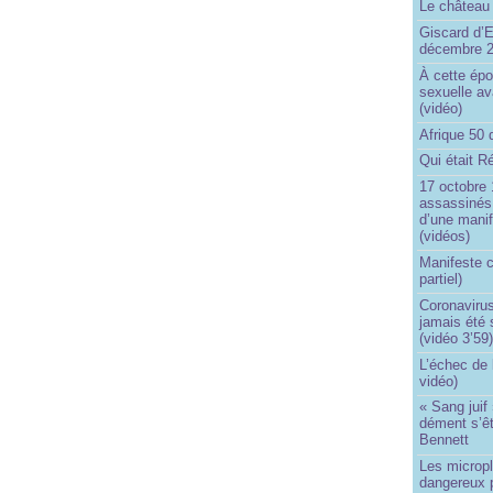
Le château 
Giscard d’E
décembre 
À cette épo
sexuelle av
(vidéo)
Afrique 50 
Qui était R
17 octobre 
assassinés 
d’une manif
(vidéos)
Manifeste c
partiel)
Coronavirus
jamais été 
(vidéo 3’59
L’échec de 
vidéo)
« Sang juif 
dément s’ê
Bennett
Les micropl
dangereux 