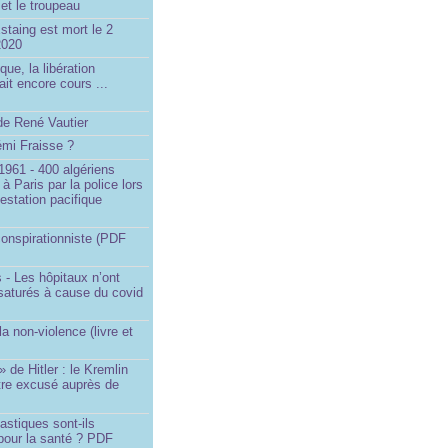
et le troupeau
staing est mort le 2
2020
que, la libération
ait encore cours ...
de René Vautier
émi Fraisse ?
1961 - 400 algériens
à Paris par la police lors
estation pacifique
onspirationniste (PDF
 - Les hôpitaux n’ont
saturés à cause du covid
)
la non-violence (livre et
» de Hitler : le Kremlin
tre excusé auprès de
astiques sont-ils
pour la santé ? PDF