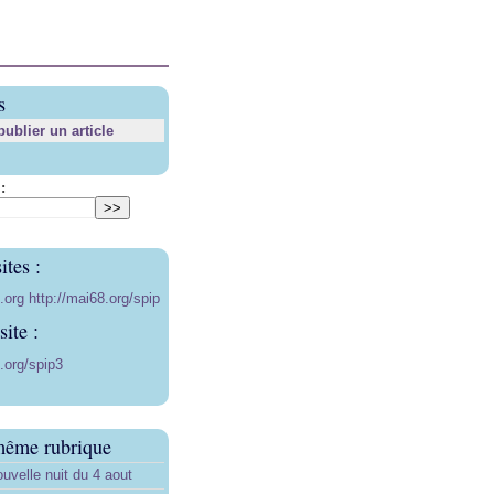
s
blier un article
:
ites :
8.org
http://mai68.org/spip
ite :
.org/spip3
même rubrique
uvelle nuit du 4 aout