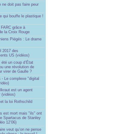
e ne doit pas faire peur
qui bouffe le plastique !
)
s FARC grâce à
de la Croix Rouge
iniens Piégés : Le drame
!
el 2017 des
nts US (vidéos)
il été un coup d’État
ou une révolution de
ur virer de Gaulle ?
 - Le complexe "digital
vidéo)
elkraut est un agent
 (vidéos)
et la loi Rothschild
s est mort mais "ils" ont
le Spartacus de Stanley
déo 12’06)
ire veut qu’on ne pense
le chose : le travail !