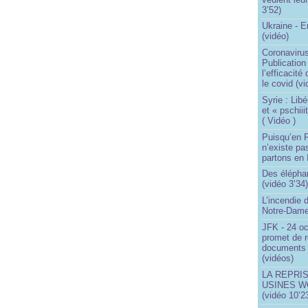
3’52)
Ukraine - 
(vidéo)
Coronavirus
Publication
l’efficacité
le covid (v
Syrie : Libé
et « pschii
( Vidéo )
Puisqu’en F
n’existe pas
partons en I
Des éléphan
(vidéo 3’34
L’incendie 
Notre-Dame
JFK - 24 o
promet de r
documents 
(vidéos)
LA REPRI
USINES WO
(vidéo 10’2