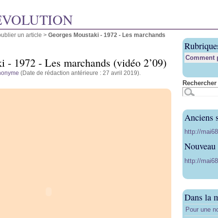
ÉVOLUTION
blier un article
>
Georges Moustaki - 1972 - Les marchands
Rubrique
Comment pu
 - 1972 - Les marchands (vidéo 2’09)
nonyme
(Date de rédaction antérieure : 27 avril 2019).
Rechercher 
Anciens s
http://mai6
Nouveau s
http://mai68
Dans la 
Pour une no