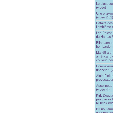
Le plastiqu
(vidéo)
Une enzyme 
(vidéo 2’51
Défaite de
l’emblème 
Les Palest
du Hamas 
Bilan annu
bombardeme
Mai 68 a-t-
américain, 
couleur, po
Coronavirus
financier" (
Alain Finki
provocateur
Asselineau 
(vidéo 4’)
Kirk Dougla
pas passé 
Kubrick (vi
Bruno Lema
qu’à une seu