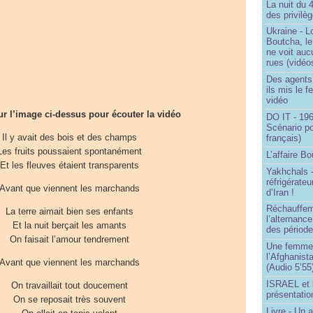
La nuit du 
des privilè
Ukraine - Lo
Boutcha, le
ne voit auc
rues (vidéo
Des agents 
ils mis le f
vidéo
ur l’image ci-dessus pour écouter la vidéo
DO IT - 196
Scénario po
Il y avait des bois et des champs
français)
Les fruits poussaient spontanément
L’affaire Bo
Et les fleuves étaient transparents
Yakhchals -
réfrigérate
Avant que viennent les marchands
d’Iran !
Réchauffem
La terre aimait bien ses enfants
l’alternanc
Et la nuit berçait les amants
des période
On faisait l’amour tendrement
Une femme q
l’Afghanist
Avant que viennent les marchands
(Audio 5’55
ISRAEL et 
On travaillait tout doucement
présentatio
On se reposait très souvent
Livre - Un a