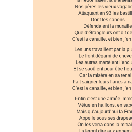
Ils fredonnaient la Marseill
Nos pères les vieux vagab
Attaquant en 93 les bastil
Dont les canons
Défendaient la muraill
Que d’étrangleurs ont dit d
C’est la canaille, et bien j’en
Les uns travaillent par la p
Le front dégarni de chev
Les autres martèlent l’enc
Et se saoûlent pour être heu
Car la misère en sa tenai
Fait saigner leurs flancs ama
C’est la canaille, et bien j’en
Enfin c’est une armée imm
Vêtue en haillons, en sab
Mais qu’aujourd’hui la Fr
Appelle sous ses drapea
On les verra dans la mitrai
Ils feront dire aux ennemi