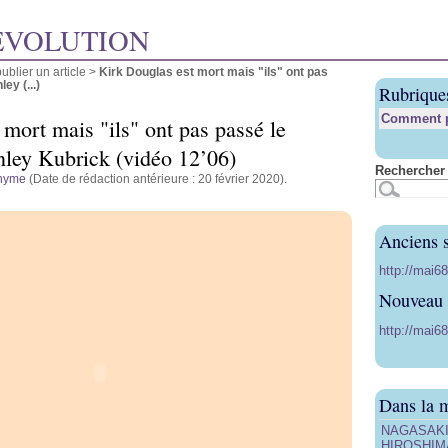
ÉVOLUTION
blier un article
>
Kirk Douglas est mort mais "ils" ont pas
ey (...)
Rubrique
Comment pu
mort mais "ils" ont pas passé le
nley Kubrick (vidéo 12’06)
Rechercher 
nyme
(Date de rédaction antérieure : 20 février 2020).
Anciens s
http://mai6
Nouveau s
http://mai68
Dans la 
NAGASAKI, 
HIROSHIMA