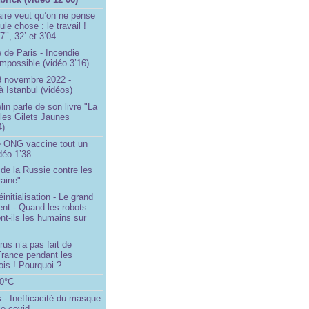
ire veut qu’on ne pense
le chose : le travail !
’’, 32’ et 3’04
 de Paris - Incendie
impossible (vidéo 3’16)
13 novembre 2022 -
à Istanbul (vidéos)
in parle de son livre "La
 les Gilets Jaunes
4)
 ONG vaccine tout un
idéo 1’38
e de la Russie contre les
aine"
initialisation - Le grand
nt - Quand les robots
nt-ils les humains sur
rus n’a pas fait de
France pendant les
is ! Pourquoi ?
80°C
 - Inefficacité du masque
le covid