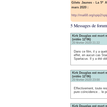
e
Gilets Jaunes - La 5
As
mars 2020 :
http://mai68.org/spip2/sp
5 Messages de foru
Kirk Douglas est mort m
(vidéo 12’06)
20 février 2020 21:22
Dans ce film, il y a que
effet, en aucun cas Sta
Spartacus. Il y a été ob
Kirk Douglas est mort m
(vidéo 12’06)
20 février 2020 23:00
Effectivement, toute re
pure coïncidence… le po
Kirk Douglas est mort m