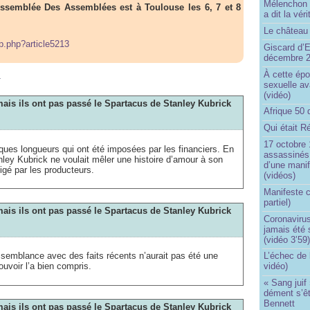
Mélenchon n
semblée Des Assemblées est à Toulouse les 6, 7 et 8
a dit la vér
Le château 
ip.php?article5213
Giscard d’E
décembre 
m
À cette épo
sexuelle av
(vidéo)
ais ils ont pas passé le Spartacus de Stanley Kubrick
Afrique 50 
Qui était R
17 octobre 
lques longueurs qui ont été imposées par les financiers. En
assassinés 
nley Kubrick ne voulait mêler une histoire d’amour à son
d’une manif
ligé par les producteurs.
(vidéos)
Manifeste c
partiel)
ais ils ont pas passé le Spartacus de Stanley Kubrick
Coronavirus
jamais été 
(vidéo 3’59
ssemblance avec des faits récents n’aurait pas été une
L’échec de 
uvoir l’a bien compris.
vidéo)
« Sang juif 
dément s’ê
Bennett
ais ils ont pas passé le Spartacus de Stanley Kubrick