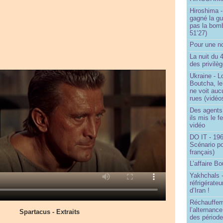
Hiroshima -
gagné la gu
pas la bom
51’27)
Pour une no
La nuit du 
des privilè
Ukraine - Lo
Boutcha, le
ne voit auc
rues (vidéo
Des agents 
ils mis le f
vidéo
DO IT - 196
Scénario po
français)
L’affaire Bo
Yakhchals -
réfrigérate
d’Iran !
Réchauffem
l’alternanc
Spartacus - Extraits
des période