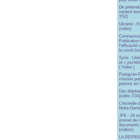
De prétend
veulent leur
3’52)
Ukraine - 
(vidéo)
Coronavirus
Publication
l’efficacité
le covid (v
Syrie : Libé
et « pschii
( Vidéo )
Puisqu’en F
n’existe pas
partons en I
Des éléphan
(vidéo 3’34
L’incendie 
Notre-Dame
JFK - 24 o
promet de r
documents 
(vidéos)
LA REPRI