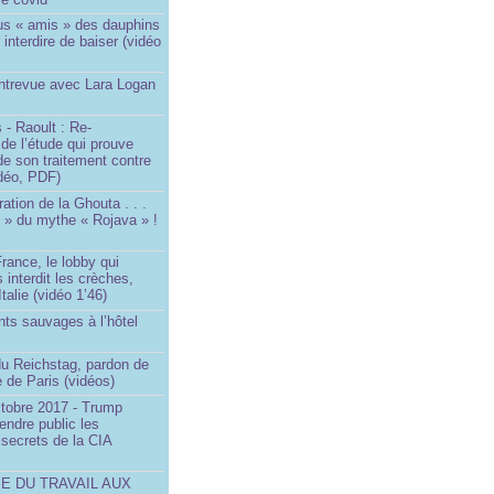
us « amis » des dauphins
 interdire de baiser (vidéo
Entrevue avec Lara Logan
 - Raoult : Re-
 de l’étude qui prouve
 de son traitement contre
idéo, PDF)
ration de la Ghouta . . .
it » du mythe « Rojava » !
rance, le lobby qui
 interdit les crèches,
talie (vidéo 1’46)
ts sauvages à l’hôtel
)
du Reichstag, pardon de
 de Paris (vidéos)
ctobre 2017 - Trump
endre public les
secrets de la CIA
SE DU TRAVAIL AUX