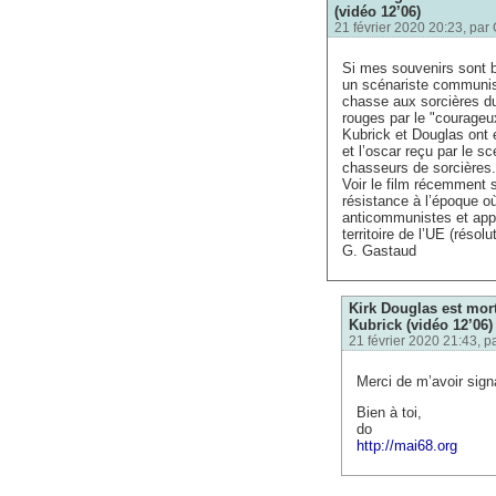
(vidéo 12’06)
21 février 2020 20:23, par
Si mes souvenirs sont 
un scénariste communiste
chasse aux sorcières d
rouges par le "courage
Kubrick et Douglas ont
et l’oscar reçu par le sc
chasseurs de sorcières.
Voir le film récemment
résistance à l’époque o
anticommunistes et appe
territoire de l’UE (résol
G. Gastaud
Kirk Douglas est mort
Kubrick (vidéo 12’06)
21 février 2020 21:43, p
Merci de m’avoir sign
Bien à toi,
do
http://mai68.org