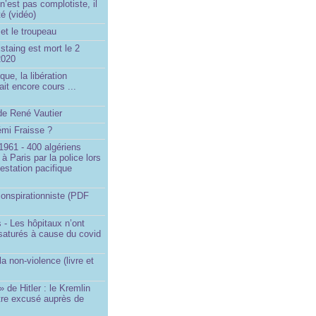
’est pas complotiste, il
ité (vidéo)
et le troupeau
staing est mort le 2
2020
que, la libération
ait encore cours ...
de René Vautier
émi Fraisse ?
1961 - 400 algériens
à Paris par la police lors
estation pacifique
onspirationniste (PDF
 - Les hôpitaux n’ont
saturés à cause du covid
)
la non-violence (livre et
» de Hitler : le Kremlin
tre excusé auprès de