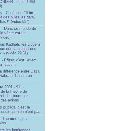
NDER - 9 juin 1968
3)
- Conflans : "Il tire, il
est des billes les gars,
lles !" (vidéo 59’’)
s - Dans ce monde de
a vérité est un
vidéo)
ous Kadhafi, les Libyens
eux que la plupart des
 » (vidéo 29’51)
- Pfizer, c’est l’exact
’un vaccin
la différence entre Gaza
Sabra et Chatila en
e 2001 - 911 -
 de la théorie de
ent des tours par
 des avions
s publics, c’est la
 ceux qui n’en n’ont pas !
, l’homme qui a
 Mao
ntre les ingérences