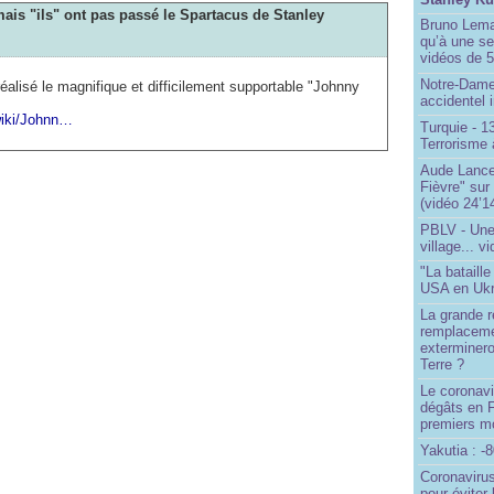
ais "ils" ont pas passé le Spartacus de Stanley
Bruno Lema
qu’à une seu
vidéos de 57
Notre-Dame
éalisé le magnifique et difficilement supportable "Johnny
accidentel 
/wiki/Johnn…
Turquie - 
Terrorisme 
Aude Lancel
Fièvre" sur
(vidéo 24’1
PBLV - Une
village... v
"La bataill
USA en Ukr
La grande ré
remplaceme
exterminero
Terre ?
Le coronavi
dégâts en 
premiers mo
Yakutia : -
Coronavirus
pour éviter 