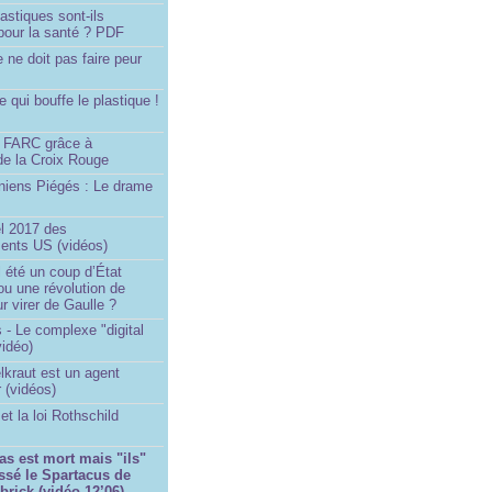
astiques sont-ils
pour la santé ? PDF
e ne doit pas faire peur
qui bouffe le plastique !
)
s FARC grâce à
de la Croix Rouge
iniens Piégés : Le drame
!
el 2017 des
nts US (vidéos)
il été un coup d’État
ou une révolution de
ur virer de Gaulle ?
 - Le complexe "digital
vidéo)
elkraut est un agent
 (vidéos)
et la loi Rothschild
as est mort mais "ils"
ssé le Spartacus de
brick (vidéo 12’06)