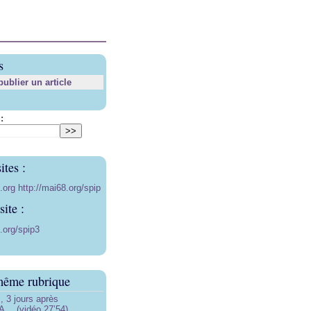
s
blier un article
:
ites :
8.org
http://mai68.org/spip
ite :
.org/spip3
même rubrique
3 jours après
… (vidéo 27’54)