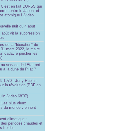
 C’est en fait L’URSS qui
erre contre le Japon, et
be atomique ! (vidéo
uvelle nuit du 4 aout
4 août vit la suppression
ges
rs de la "libération" de
 31 mars 2022, le maire
un cadavre joncher les
s)
au service de l’État ont-
eu à la dune du Pilat ?
9-1970 - Jerry Rubin -
ur la révolution (PDF en
ulin (vidéo 68’37)
 Les plus vieux
urs du monde viennent
ent climatique :
e des périodes chaudes et
s froides