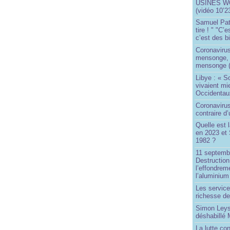
USINES WO
(vidéo 10’2
Samuel Paty 
tire ! " "C’
c’est des bi
Coronaviru
mensonge, l
mensonge (
Libye : « S
vivaient mi
Occidentaux
Coronavirus 
contraire d
Quelle est 
en 2023 et 
1982 ?
11 septembr
Destruction
l’effondrem
l’aluminium
Les service
richesse de
Simon Leys
déshabillé
La lutte co