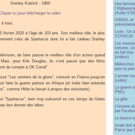
Stanley Kubrick - 1960
Une femme q
l’Afghanist
(Audio 5’55
Cliquer ici pour télécharger la vidéo
ISRAEL et 
 à tous,
présentatio
Livre - Un a
5 février 2020 à l’âge de 103 ans. Son meilleur rôle, le plus
COVID-19
ainement celui de Spartacus dont lui a fait cadeau Stanley
Les messes 
tortures, v
en fait trè
élévision, de faire passer le meilleur rôle d’un acteur quand
(vidéos)
r. Mais, pour Kirk Douglas, ils n’ont passé que des films
Mélenchon -
ment de compte à OK Corral".
pour la pai
L’armée rou
ssé "Les sentiers de la gloire", censuré en France jusqu’en
(vidéo)
 faire la guerre partout en Afrique (et traite bien entendu
La guerre r
s", comme Hitler le faisait à propos des résistants) .
PNG)
ssé "Spartacus", bien trop subversif en ces temps de Gilets
La gifle
pas leur donner des idées.
L’histoire d
par Facebo
Le banco-c
Israël doit 
Parce que D