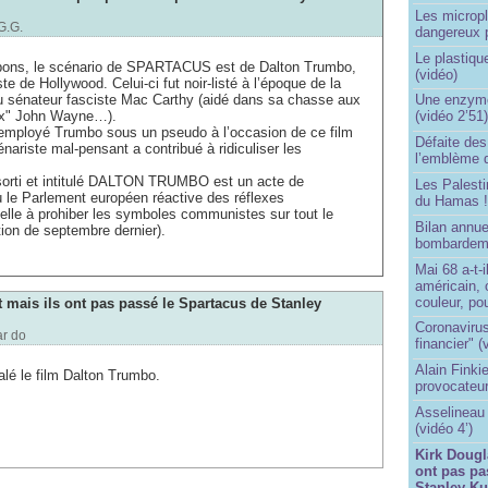
Les micropl
G.G.
dangereux 
Le plastiqu
bons, le scénario de SPARTACUS est de Dalton Trumbo,
(vidéo)
 de Hollywood. Celui-ci fut noir-listé à l’époque de la
u sénateur fasciste Mac Carthy (aidé dans sa chasse aux
Une enzyme 
ux" John Wayne…).
(vidéo 2’51
 employé Trumbo sous un pseudo à l’occasion de ce film
Défaite de
énariste mal-pensant a contribué à ridiculiser les
l’emblème 
 sorti et intitulé DALTON TRUMBO est un acte de
Les Palest
ù le Parlement européen réactive des réflexes
du Hamas 
lle à prohiber les symboles communistes sur tout le
Bilan annu
ution de septembre dernier).
bombardeme
Mai 68 a-t-
américain, 
couleur, po
 mais ils ont pas passé le Spartacus de Stanley
Coronavirus
ar
do
financier" (
Alain Finki
alé le film Dalton Trumbo.
provocateur
Asselineau 
(vidéo 4’)
Kirk Dougl
ont pas pa
Stanley Ku