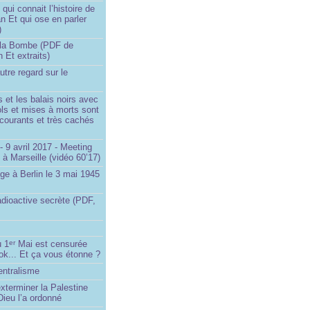
ui connait l’histoire de
an Et qui ose en parler
)
la Bombe (PDF de
n Et extraits)
utre regard sur le
et les balais noirs avec
iols et mises à morts sont
s courants et très cachés
 9 avril 2017 - Meeting
x à Marseille (vidéo 60’17)
ge à Berlin le 3 mai 1945
adioactive secrète (PDF,
u 1
Mai est censurée
er
ok... Et ça vous étonne ?
entralisme
exterminer la Palestine
ieu l’a ordonné