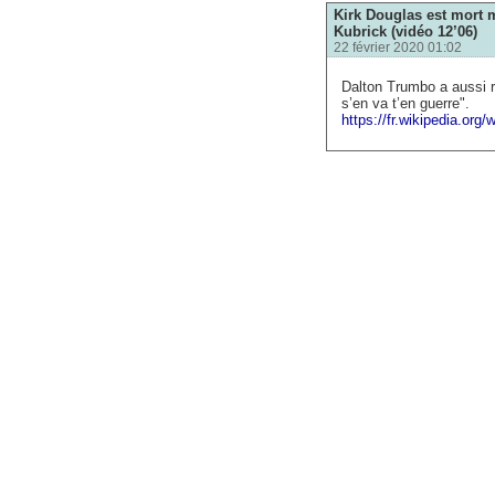
Kirk Douglas est mort m
Kubrick (vidéo 12’06)
22 février 2020 01:02
Dalton Trumbo a aussi r
s’en va t’en guerre".
https://fr.wikipedia.org