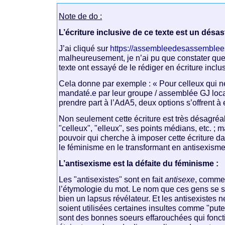
Note de do :
L’écriture inclusive de ce texte est un désas
J’ai cliqué sur
https://assembleedesassemblee
malheureusement, je n’ai pu que constater que
texte ont essayé de le rédiger en écriture inclu
Cela donne par exemple : « Pour celleux qui n
mandaté.e par leur groupe / assemblée GJ local
prendre part à l’AdA5, deux options s’offrent à 
Non seulement cette écriture est très désagréab
"celleux", "elleux", ses points médians, etc. ; ma
pouvoir qui cherche à imposer cette écriture da
le féminisme en le transformant en antisexisme
L’antisexisme est la défaite du féminisme :
Les "antisexistes" sont en fait
antisexe
, comme 
l’étymologie du mot. Le nom que ces gens se so
bien un lapsus révélateur. Et les antisexistes 
soient utilisées certaines insultes comme "pute
sont des bonnes soeurs effarouchées qui fonct