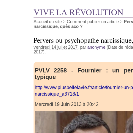
VIVE LA RÉVOLUTION
Accueil du site
>
Comment publier un article
>
Perv
narcissique, quès aco ?
Pervers ou psychopathe narcissique
vendredi 14 juillet 2017
, par
anonyme
(Date de rédact
2017).
PVLV 2258 - Fournier : un per
typique
http://www.plusbellelavie.fr/article/fournier-un-
narcissique_a3718/1
Mercredi 19 Juin 2013 à 20:42