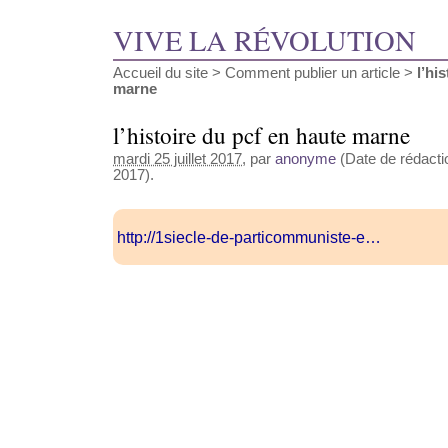
VIVE LA RÉVOLUTION
Accueil du site
>
Comment publier un article
>
l’hi
marne
l’histoire du pcf en haute marne
mardi 25 juillet 2017
, par
anonyme
(Date de rédaction
2017).
http://1siecle-de-particommuniste-e…