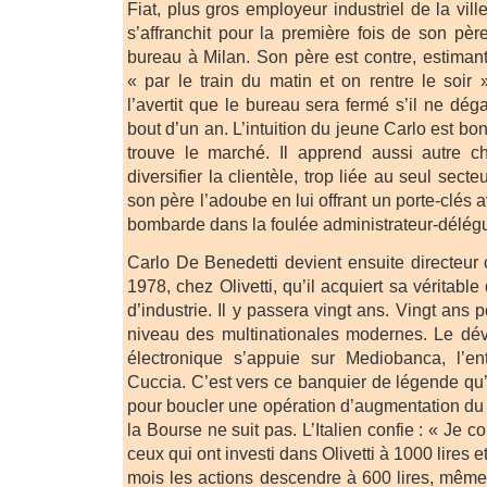
Fiat, plus gros employeur industriel de la vill
s’affranchit pour la première fois de son père
bureau à Milan. Son père est contre, estiman
« par le train du matin et on rentre le soi
l’avertit que le bureau sera fermé s’il ne dé
bout d’un an. L’intuition du jeune Carlo est bonn
trouve le marché. Il apprend aussi autre c
diversifier la clientèle, trop liée au seul sec
son père l’adoube en lui offrant un porte-clés av
bombarde dans la foulée administrateur-délégué
Carlo De Benedetti devient ensuite directeur 
1978, chez Olivetti, qu’il acquiert sa véritabl
d’industrie. Il y passera vingt ans. Vingt ans 
niveau des multinationales modernes. Le d
électronique s’appuie sur Mediobanca, l’ent
Cuccia. C’est vers ce banquier de légende qu’
pour boucler une opération d’augmentation du c
la Bourse ne suit pas. L’Italien confie : « Je
ceux qui ont investi dans Olivetti à 1000 lires 
mois les actions descendre à 600 lires, même 