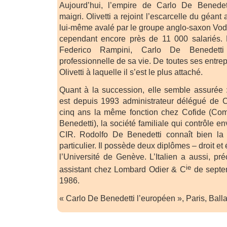
Aujourd’hui, l’empire de Carlo De Benedet
maigri. Olivetti a rejoint l’escarcelle du gé
lui-même avalé par le groupe anglo-saxon Vo
cependant encore près de 11 000 salariés.
Federico Rampini, Carlo De Benedett
professionnelle de sa vie. De toutes ses entrep
Olivetti à laquelle il s’est le plus attaché.
Quant à la succession, elle semble assurée 
est depuis 1993 administrateur délégué de C
cinq ans la même fonction chez Cofide (Co
Benedetti), la société familiale qui contrôle e
CIR. Rodolfo De Benedetti connaît bien la
particulier. Il possède deux diplômes – droit e
l’Université de Genève. L’Italien a aussi, pr
ie
assistant chez Lombard Odier & C
de septe
1986.
« Carlo De Benedetti l’européen », Paris, Ball