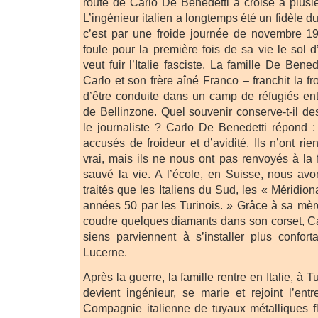
route de Carlo De Benedetti a croisé à plusie
L’ingénieur italien a longtemps été un fidèle
c’est par une froide journée de novembre 1
foule pour la première fois de sa vie le sol d
veut fuir l’Italie fasciste. La famille De Bene
Carlo et son frère aîné Franco – franchit la f
d’être conduite dans un camp de réfugiés en
de Bellinzone. Quel souvenir conserve-t-il d
le journaliste ? Carlo De Benedetti répond 
accusés de froideur et d’avidité. Ils n’ont rien
vrai, mais ils ne nous ont pas renvoyés à la f
sauvé la vie. A l’école, en Suisse, nous av
traités que les Italiens du Sud, les « Méridion
années 50 par les Turinois. » Grâce à sa mère
coudre quelques diamants dans son corset, Ca
siens parviennent à s’installer plus confor
Lucerne.
Après la guerre, la famille rentre en Italie, à 
devient ingénieur, se marie et rejoint l’ent
Compagnie italienne de tuyaux métalliques fl