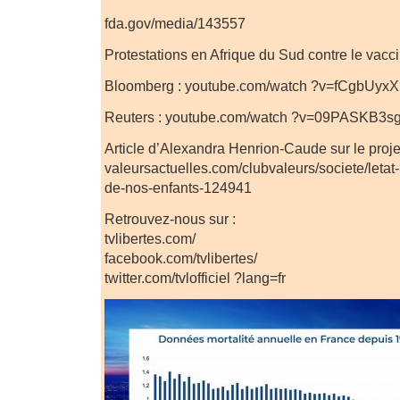
fda.gov/media/143557
Protestations en Afrique du Sud contre le vacc
Bloomberg : youtube.com/watch ?v=fCgbUyx
Reuters : youtube.com/watch ?v=09PASKB3s
Article d’Alexandra Henrion-Caude sur le proje
valeursactuelles.com/clubvaleurs/societe/letat
de-nos-enfants-124941
Retrouvez-nous sur :
tvlibertes.com/
facebook.com/tvlibertes/
twitter.com/tvlofficiel ?lang=fr