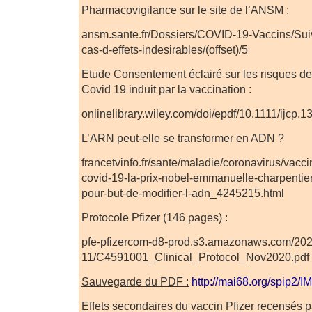
Pharmacovigilance sur le site de l’ANSM :
ansm.sante.fr/Dossiers/COVID-19-Vaccins/Su
cas-d-effets-indesirables/(offset)/5
Etude Consentement éclairé sur les risques d
Covid 19 induit par la vaccination :
onlinelibrary.wiley.com/doi/epdf/10.1111/ijcp.1
L’ARN peut-elle se transformer en ADN ?
francetvinfo.fr/sante/maladie/coronavirus/vacci
covid-19-la-prix-nobel-emmanuelle-charpentier-a
pour-but-de-modifier-l-adn_4245215.html
Protocole Pfizer (146 pages) :
pfe-pfizercom-d8-prod.s3.amazonaws.com/202
11/C4591001_Clinical_Protocol_Nov2020.pdf
Sauvegarde du PDF :
http://mai68.org/spip2/
Effets secondaires du vaccin Pfizer recensés 