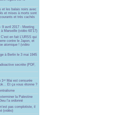
et les balais noirs avec
iols et mises à morts sont
s courants et très cachés
 9 avril 2017 - Meeting
x à Marseille (vidéo 60’17)
 C’est en fait L’URSS qui
erre contre le Japon, et
be atomique ! (vidéo
ge à Berlin le 3 mai 1945
adioactive secrète (PDF,
u 1
Mai est censurée
er
ok... Et ça vous étonne ?
entralisme
exterminer la Palestine
ieu l’a ordonné
’est pas complotiste, il
ité (vidéo)