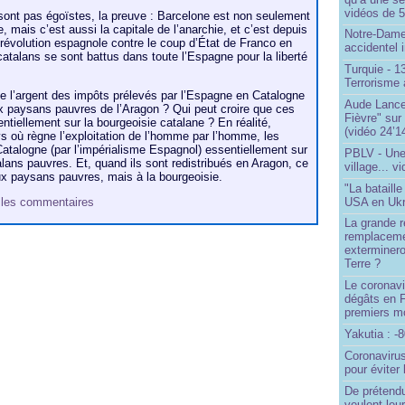
vidéos de 57
sont pas égoïstes, la preuve : Barcelone est non seulement
e, mais c’est aussi la capitale de l’anarchie, et c’est depuis
Notre-Dame
la révolution espagnole contre le coup d’État de Franco en
accidentel 
catalans se sont battus dans toute l’Espagne pour la liberté
Turquie - 
Terrorisme 
que l’argent des impôts prélevés par l’Espagne en Catalogne
Aude Lancel
ux paysans pauvres de l’Aragon ? Qui peut croire que ces
Fièvre" sur
ntiellement sur la bourgeoisie catalane ? En réalité,
(vidéo 24’1
 où règne l’exploitation de l’homme par l’homme, les
atalogne (par l’impérialisme Espagnol) essentiellement sur
PBLV - Une
alans pauvres. Et, quand ils sont redistribués en Aragon, ce
village... v
ux paysans pauvres, mais à la bourgeoisie.
"La bataill
USA en Ukr
et les commentaires
La grande ré
remplaceme
exterminero
Terre ?
Le coronavi
dégâts en 
premiers mo
Yakutia : -
Coronavirus
pour éviter 
De prétend
veulent leur