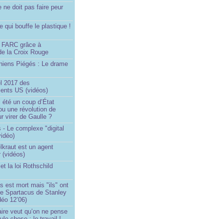
e ne doit pas faire peur
qui bouffe le plastique !
)
s FARC grâce à
de la Croix Rouge
iniens Piégés : Le drame
!
el 2017 des
nts US (vidéos)
il été un coup d’État
ou une révolution de
ur virer de Gaulle ?
 - Le complexe "digital
vidéo)
elkraut est un agent
 (vidéos)
et la loi Rothschild
s est mort mais "ils" ont
le Spartacus de Stanley
déo 12’06)
ire veut qu’on ne pense
le chose : le travail !