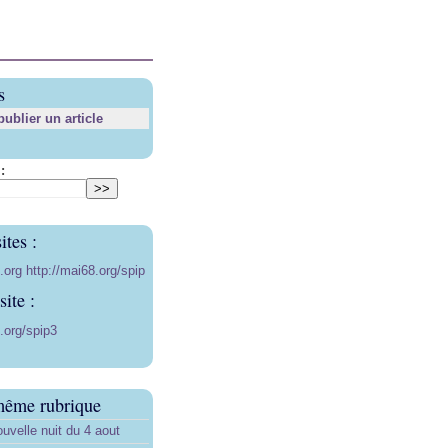
s
blier un article
:
ites :
8.org
http://mai68.org/spip
ite :
.org/spip3
même rubrique
uvelle nuit du 4 aout