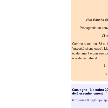
Viva España
ét
Propagande du pouvo
Cliq
Comme après mai 68 en Fr
"majorité silencieuse". M
évidemment organisée par
une démocratie ?!
À 
V
Catalogne - 3 octobre 20
déjà essentiellement : fr
http://mai68.org/spip2/sp