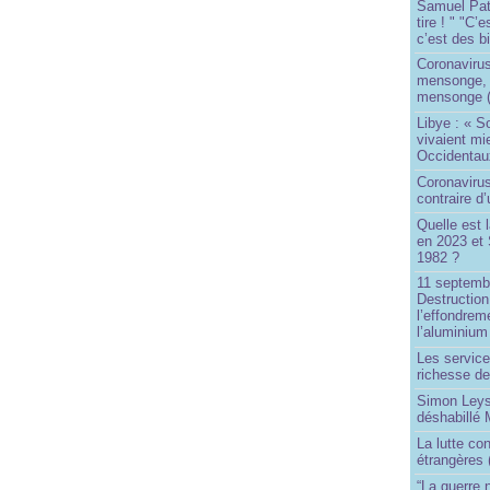
Samuel Paty 
tire ! " "C’
c’est des bi
Coronaviru
mensonge, l
mensonge (
Libye : « S
vivaient mi
Occidentaux
Coronavirus 
contraire d
Quelle est 
en 2023 et 
1982 ?
11 septembr
Destruction
l’effondrem
l’aluminium
Les service
richesse de
Simon Leys
déshabillé
La lutte co
étrangères 
“La guerre n