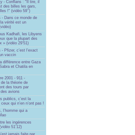
- Conflans : "Il tire, il
est des billes les gars,
lles !" (vidéo 59’’)
s - Dans ce monde de
a vérité est un
vidéo)
ous Kadhafi, les Libyens
eux que la plupart des
 » (vidéo 29’51)
- Pfizer, c’est l’exact
’un vaccin
la différence entre Gaza
Sabra et Chatila en
e 2001 - 911 -
 de la théorie de
ent des tours par
 des avions
s publics, c’est la
 ceux qui n’en n’ont pas !
, l’homme qui a
 Mao
ntre les ingérences
(vidéo 51’12)
’est jamais faite par