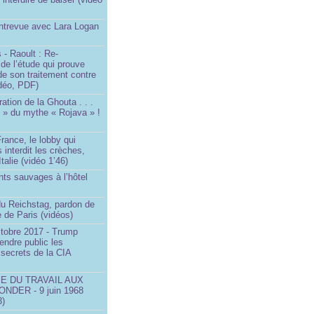
Entrevue avec Lara Logan
 - Raoult : Re-
 de l’étude qui prouve
 de son traitement contre
idéo, PDF)
ration de la Ghouta . . .
it » du mythe « Rojava » !
rance, le lobby qui
 interdit les crèches,
talie (vidéo 1’46)
ts sauvages à l’hôtel
)
du Reichstag, pardon de
 de Paris (vidéos)
ctobre 2017 - Trump
endre public les
secrets de la CIA
SE DU TRAVAIL AUX
NDER - 9 juin 1968
3)