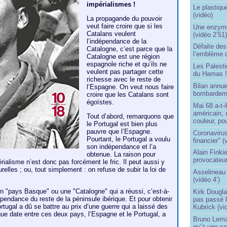
impérialismes !
Le plastiqu
(vidéo)
La propagande du pouvoir
veut faire croire que si les
Une enzyme 
Catalans veulent
(vidéo 2’51
l’indépendance de la
Défaite de
Catalogne, c’est parce que la
l’emblème 
Catalogne est une région
espagnole riche et qu’ils ne
Les Palest
veulent pas partager cette
du Hamas 
richesse avec le reste de
Bilan annu
l’Espagne. On veut nous faire
bombardeme
croire que les Catalans sont
égoïstes.
Mai 68 a-t-
américain, 
Tout d’abord, remarquons que
couleur, po
le Portugal est bien plus
pauvre que l’Espagne.
Coronavirus
Pourtant, le Portugal a voulu
financier" (
son indépendance et l’a
Alain Finki
obtenue. La raison pour
provocateur
rialisme n’est donc pas forcément le fric. Il peut aussi y
urelles ; ou, tout simplement : on refuse de subir la loi de
Asselineau 
(vidéo 4’)
 un "pays Basque" ou une "Catalogne" qui a réussi, c’est-à-
Kirk Dougla
épendance du reste de la péninsule ibérique. Et pour obtenir
pas passé 
tugal a dû se battre au prix d’une guerre qui a laissé des
Kubrick (vi
gue date entre ces deux pays, l’Espagne et le Portugal, a
Bruno Lema
qu’à une seu