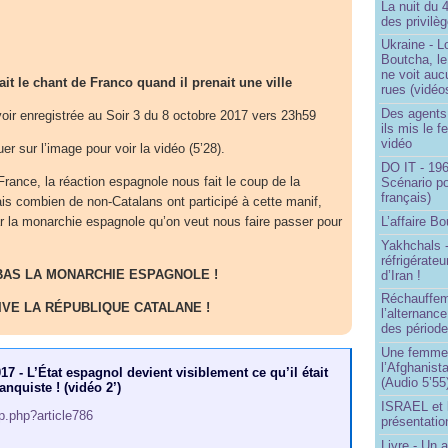
La nuit du 
des privilè
Ukraine - Lo
Boutcha, le
ne voit auc
ait le chant de Franco quand il prenait une ville
rues (vidéo
Des agents 
ir enregistrée au Soir 3 du 8 octobre 2017 vers 23h59
ils mis le f
vidéo
uer sur l’image pour voir la vidéo (5’28).
DO IT - 196
ance, la réaction espagnole nous fait le coup de la
Scénario po
français)
ais combien de non-Catalans ont participé à cette manif,
L’affaire Bo
 la monarchie espagnole qu’on veut nous faire passer pour
Yakhchals -
réfrigérate
BAS LA MONARCHIE ESPAGNOLE !
d’Iran !
Réchauffem
IVE LA RÉPUBLIQUE CATALANE !
l’alternanc
des période
Une femme q
l’Afghanist
17 - L’État espagnol devient visiblement ce qu’il était
(Audio 5’55
anquiste ! (vidéo 2’)
ISRAEL et 
ip.php?article786
présentatio
Livre - Un a