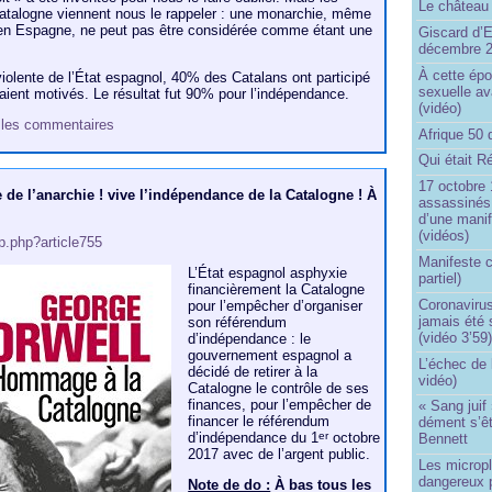
Le château 
talogne viennent nous le rappeler : une monarchie, même
en Espagne, ne peut pas être considérée comme étant une
Giscard d’E
décembre 
À cette épo
aviolente de l’État espagnol, 40% des Catalans ont participé
sexuelle av
étaient motivés. Le résultat fut 90% pour l’indépendance.
(vidéo)
et les commentaires
Afrique 50 
Qui était R
17 octobre 
e de l’anarchie ! vive l’indépendance de la Catalogne ! À
assassinés 
d’une manif
(vidéos)
ip.php?article755
Manifeste c
L’État espagnol asphyxie
partiel)
financièrement la Catalogne
Coronavirus
pour l’empêcher d’organiser
jamais été 
son référendum
(vidéo 3’59
d’indépendance : le
gouvernement espagnol a
L’échec de 
décidé de retirer à la
vidéo)
Catalogne le contrôle de ses
finances, pour l’empêcher de
« Sang juif 
financer le référendum
dément s’ê
d’indépendance du 1
octobre
er
Bennett
2017 avec de l’argent public.
Les micropl
dangereux 
Note de do :
À bas tous les