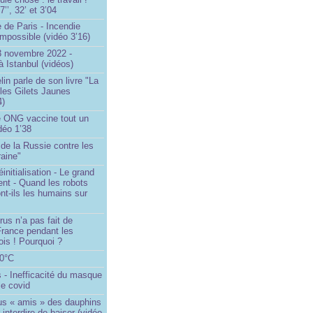
’’, 32’ et 3’04
 de Paris - Incendie
impossible (vidéo 3’16)
13 novembre 2022 -
à Istanbul (vidéos)
in parle de son livre "La
 les Gilets Jaunes
4)
 ONG vaccine tout un
idéo 1’38
e de la Russie contre les
aine"
initialisation - Le grand
nt - Quand les robots
nt-ils les humains sur
rus n’a pas fait de
France pendant les
is ! Pourquoi ?
80°C
 - Inefficacité du masque
le covid
us « amis » des dauphins
 interdire de baiser (vidéo