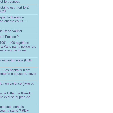
et le troupeau
staing est mort le 2
2020
que, la libération
ait encore cours ...
de René Vautier
émi Fraisse ?
1961 - 400 algériens
à Paris par la police lors
estation pacifique
onspirationniste (PDF
 - Les hôpitaux n’ont
saturés à cause du covid
)
la non-violence (livre et
» de Hitler : le Kremlin
tre excusé auprès de
astiques sont-ils
pour la santé ? PDF