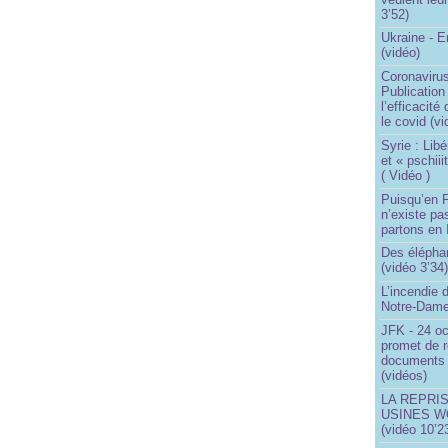
3’52)
Ukraine - 
(vidéo)
Coronavirus
Publication
l’efficacité
le covid (v
Syrie : Libé
et « pschii
( Vidéo )
Puisqu’en F
n’existe pas
partons en I
Des éléphan
(vidéo 3’34
L’incendie 
Notre-Dame
JFK - 24 o
promet de r
documents 
(vidéos)
LA REPRI
USINES WO
(vidéo 10’2