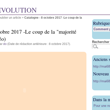
ÉVOLUTION
blier un article
>
Catalogne - 8 octobre 2017 -Le coup de la
Rubrique
Comment pu
tobre 2017 -Le coup de la "majorité
éo)
Rechercher 
par
do
(Date de rédaction antérieure : 8 octobre 2017).
Anciens s
http://mai6
Nouveau s
http://mai68
Dans la 
Pour une no