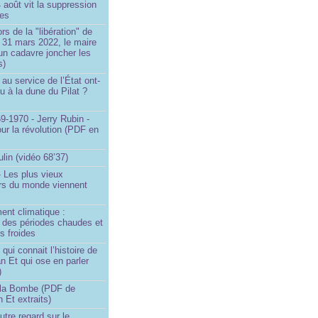
4 août vit la suppression
ges
rs de la "libération" de
 31 mars 2022, le maire
un cadavre joncher les
s)
au service de l’État ont-
eu à la dune du Pilat ?
9-1970 - Jerry Rubin -
ur la révolution (PDF en
ulin (vidéo 68’37)
 Les plus vieux
urs du monde viennent
ent climatique :
e des périodes chaudes et
s froides
ui connait l’histoire de
an Et qui ose en parler
)
la Bombe (PDF de
n Et extraits)
utre regard sur le