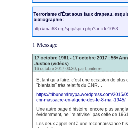
Terrorisme d’État sous faux drapeau, esqui
bibliographie :
http://mai68.org/spip/spip.php?article1053
1 Message
e
17 octobre 1961 - 17 octobre 2017 : 56
Anni
Justice (vidéos)
16 octobre 2017 03:30, par
Luniterre
Et tant qu’à faire, c’est une occasion de plus 
"bienfaits" très relatifs du CNR…
https://tribunemlreypa.wordpress.com/2015/0
cnr-massacre-en-algerie-des-le-8-mai-1945/
Une autre page d’histoire, encore plus sangla
évidemment, ne "relativise" pas celle de 19
Les deux appellent à une reconnaissance his