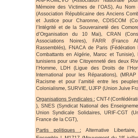
Mémoire des Victimes de l’OAS), Au Nom
(Association Républicaine des Anciens Comba
et Justice pour Charonne, CDISCOM (Col
l’Intégrité et de la Souveraineté des Como
d’Organisation du 10 Mai), CRAN (Conse
Associations Noires), FARR (Franco Al
Rassemblés), FNACA de Paris (Fédération 
Combattants en Algérie, Maroc et Tunisie)
tunisiens pour une Citoyenneté des deux Rive
l’Homme, LDH (Ligue des Droits de l’H
International pour les Réparations), (MRA
Racisme et pour l’amitié entre les peuples
Colonialisme, SURVIE, UJFP (Union Juive Fra
Organisations Syndicales :
CNT-f (Confédérati
), SNES (Syndicat National des Enseigneme
Union Syndicale Solidaires, URIF-CGT (U
France de la CGT),
Partis politiques :
Alternative Libertair
er
Ensemble !, M1717 (Mouvement du 1
juill