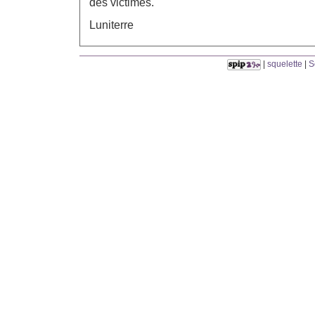
des victimes.
Luniterre
|
squelette
|
S