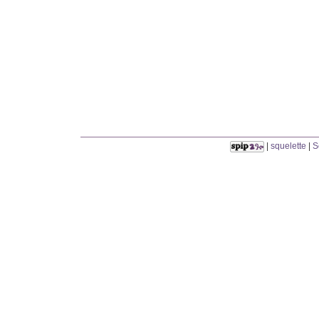
|
squelette
|
S