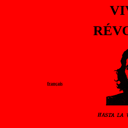
VI
RÉV
français