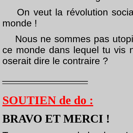
On veut la révolution sociale
monde !
Nous ne sommes pas utopiste
ce monde dans lequel tu vis no
oserait dire le contraire ?
________________
¯¯¯¯¯¯¯¯¯¯¯¯¯¯¯¯
SOUTIEN de do :
BRAVO ET MERCI !