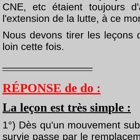
CNE, etc étaient toujours d
l'extension de la lutte, à ce mo
Nous devons tirer les leçons de
loin cette fois.
________________
¯¯¯¯¯¯¯¯¯¯¯¯¯¯¯¯
RÉPONSE de do :
La leçon est très simple :
1°) Dès qu'un mouvement subi
survie passe par le remplaceme