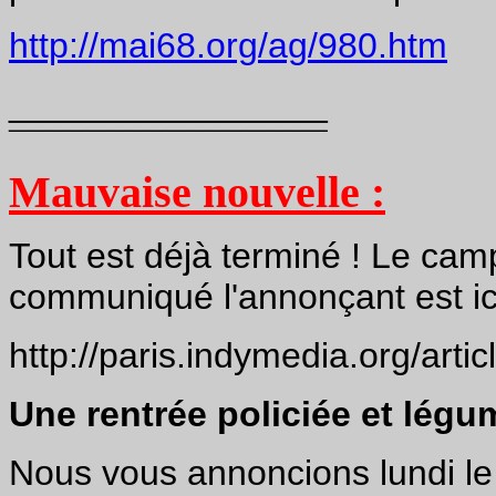
http://mai68.org/ag/980.htm
________________
¯¯¯¯¯¯¯¯¯¯¯¯¯¯¯¯
Mauvaise nouvelle :
Tout est déjà terminé ! Le camp
communiqué l'annonçant est ici
http://paris.indymedia.org/art
Une rentrée policiée et lég
Nous vous annoncions lundi l