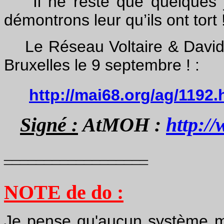
Il ne reste que quelques jo
démontrons leur qu’ils ont tort 
Le Réseau Voltaire & David R
Bruxelles le 9 septembre ! :
http://mai68.org/ag/1192
Signé :
AtMOH :
http:/
__________________
¯¯¯¯¯¯¯¯¯¯¯¯¯¯¯¯¯¯
NOTE de do :
Je pense qu'aucun système mo