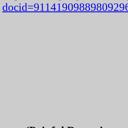
docid=91141909889809296