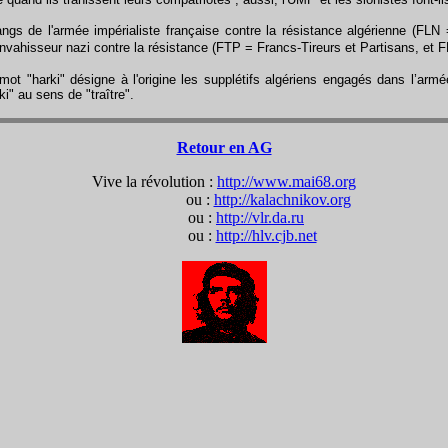
gs de l'armée impérialiste française contre la résistance algérienne (FLN =
nvahisseur nazi contre la résistance (FTP = Francs-Tireurs et Partisans, et FF
mot "harki" désigne à l'origine les supplétifs algériens engagés dans l’arm
i" au sens de "traître".
Retour en AG
Vive la révolution :
http://www.mai68.org
ou :
http://kalachnikov.org
ou :
http://vlr.da.ru
ou :
http://hlv.cjb.net