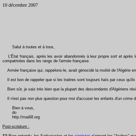
10 décembre 2007
Salut à toutes et à tous,
L'État français, après les avoir abandonnés à leur propre sort et après l
compatriotes dans les rangs de l'armée française.
Armée française qui, rappelons-le, avait génocidé la moitié de l'Algérie e
Il est bon de rappeler que si les traitres sont toujours haïs par ceux qu'ils o
Bien sûr, je sais très bien que la plupart des descendants d'Algériens rés
Il n'est pas non plus question pour moi d'accuser les enfants d'un crime de
Bien à vous,
do
http://mai68.org
Post-scriptum :
1°)
Bien entendu, les Sarkozystes et les
sionistes
n'aiment les "Arabes" que 