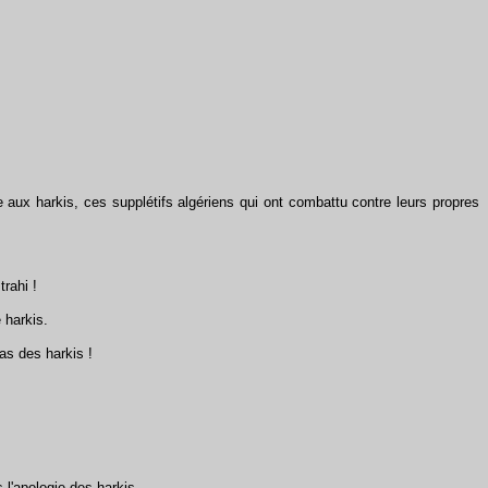
aux harkis, ces supplétifs algériens qui ont combattu contre leurs propres
trahi !
 harkis.
as des harkis !
 l'apologie des harkis.