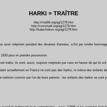
HARKI = TRAÎTRE
http://mai68.org/ag/1279.htm
http://cronstadt.org/ag/1279.htm
http://kalachnikov.org/ag/1279.htm
es avoir méprisés pendant des dixaines d'années, a fini par rendre hommage 
n 1830 pour en prendre possession.
nt trahis, ils sont, aussi, toujours méprisés par ceux en faveur de qui ils ont 
idant actuellement en France ne sont pas des harkis, ni même des enfants de
 trahison commis par l'un de leurs parents : les enfants des harkis ne sont p
quand ils trahissent leurs compatriotes ; aussi, l'UMP et les sionistes font-ils