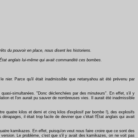
rêts du pouvoir en place, nous disent les historiens.
t l'État anglais lui-même qui avait commandité ces bombes.
 nier. Parce qu'il était inadmissible que netanyahou ait été prévenu par
 quasi-simultanées. "Donc déclenchées par des minuteurs". En effet, s'il y
lation et l'on aurait pu sauver de nombreuses vies. Il aurait été inadmissible
re quatre kilos et demi et cinq kilos d'explosif par bombe !), des explosifs
 dérapages, il était trop facile de deviner que c'était l'État anglais qui avait
quatre kamikazes. En effet, puisqu'on veut nous faire croire que ce sont des
e version. Le problème, c'est que s'il y avait des kamikazes, on ne voit pas