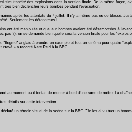
 quasi-simultanéité des explosions dans la version finale. De la même façon,
ent très bien déclencher leurs bombes pendant l'évacuation.
semaines après les attentats du 7 juillet. Il n'y a même pas eu de blessé. J
pêté. Seulement les détonateurs !
nt été manipulés et que leur bombes avaient été désamorcées à l'avance par
pas ?), on se demande bien quelle sera la version finale pour les "explosions
"flegme" anglais à prendre en exemple et tout un cinéma pour quatre "explos
ait crevé » a raconté Kate Reid à la BBC :
é au moment où il tentait de monter à bord d'une rame de métro. La chaîne de 
s détails sur cette intervention.
a déclaré un témoin visuel de la scène sur la BBC. "Je les ai vu tuer un homm