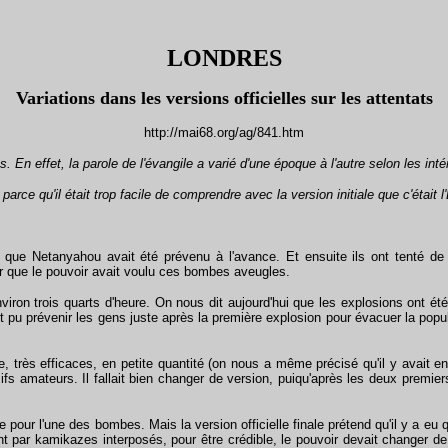
LONDRES
Variations dans les versions officielles sur les attentats
http://mai68.org/ag/841.htm
En effet, la parole de l'évangile a varié d'une époque à l'autre selon les inté
arce qu'il était trop facile de comprendre avec la version initiale que c'étai
e Netanyahou avait été prévenu à l'avance. Et ensuite ils ont tenté de le
er que le pouvoir avait voulu ces bombes aveugles.
n trois quarts d'heure. On nous dit aujourd'hui que les explosions ont été
ait pu prévenir les gens juste après la première explosion pour évacuer la popu
très efficaces, en petite quantité (on nous a même précisé qu'il y avait ent
sifs amateurs. Il fallait bien changer de version, puiqu'après les deux premiers
pour l'une des bombes. Mais la version officielle finale prétend qu'il y a eu 
ent par kamikazes interposés, pour être crédible, le pouvoir devait changer d