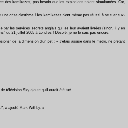
 avec des kamikazes, pas besoin que les explosions soient simultanées. Car,
uste une crise d'asthme ! les kamikazes n'ont même pas réussi à se tuer eux-
 les services secrets anglais qui les leur avaient livrées (sinon, il y en
" du 21 juillet 2005 à Londres ! Désolé, je ne le sais pas encore.
ions" de la dimension d'un pet : « J'étais assise dans le métro, ne prêtant
télévision Sky ajoute qu'il aurait été tué.
e", a ajouté Mark Withby. »