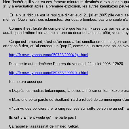
bien l'intérêt qu'il y ait eu ces fameux minuteurs destinés à expliquer la
s'il y a évacuation après la première explosion, les autres kamikazes peuv
Et le plus ridicule est la réplique d'hier jeudi 21 juillet 2005 pile deux 
mêmes. Quels nuls, ces islamistes. Sur quatre bombes, pas une seule n'a 
Comme il est facile de comprendre que les kamikazes vus par les témoins o
aurait quand même bien au moins une ou deux qui auraient pêté, vous croyez 
Ce qui est amusant, c'est qu'on nous a fait simultanément la leçon sur le 
attention à rien, et j'ai entendu un "pop !", comme si un très gros ballon av
http://fr.news.yahoo.com/050722/290/4ifgk.html
Dans cette autre dépêche Reuters du vendredi 22 juillet 2005, 12h20 :
http://fr.news.yahoo.com/050722/290/4ifxu.html
l'on notera aussi que :
« D'après les médias britanniques, la police a tiré sur un kamikaze présum
« Mais une porte-parole de Scotland Yard a refusé de communiquer d'autre
« "J'ai vu des policiers tirer à cinq reprises sur cette personne au sol", 
Ils ont vraiment voulu qu'il ne parle pas !
Ça rappelle l'assassinat de Khaled Kelkal.