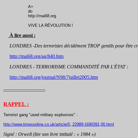
A+
do
http://mai68.org
VIVE LA RÉVOLUTION !
À lire aussi :
LONDRES -Des terroristes décidément TROP gentils pour être cré
http://mai68.org/ag/840.htm
LONDRES - TERRORISME COMMANDITÉ PAR L'ÉTAT :
http://mai68.org/journal/N98/7juillet2005.htm
_________________
¯¯¯¯¯¯¯¯¯¯¯¯¯¯¯¯¯
RAPPEL :
Terrorist gang "used military explosives" :
http://www.timesonline.co.uk/article/0,,22989-1690391,00.html
Signé : Orwell (lire son livre intitulé : « 1984 »)