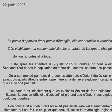
22 juillet 2005
La parole du pouvoir étant parole d'évangile, elle est soumise à variations. 
Très visiblement, la version officielle des attentats de Londres a changé p
Bonjour à toutes et à tous,
Juste après les attentats du 7 juillet 2005 à Londres, on nous a dit qu
Scotland Yard et pas la population du métro de Londres. on aurait pu pens
On a commencé par nous dire que les attentats s'étaient étalés sur enviro
avait trois quarts d'heure entre la première et la dernière explosion, on aur
que ce ne soit pas fait.
L'on nous a dit initialement que les explosifs étaient de forte puissance, 
militaires. la version officielle d'aujourd'hui prétend que c'étaient des explo
voulu ces bombes.
L'on nous a dit au début qu'il n'y avait pas eu de kamikaze sauf peut-être 
islamistes qui ont fait le coup, et que ceux-ci, selon la mythologie, agiss