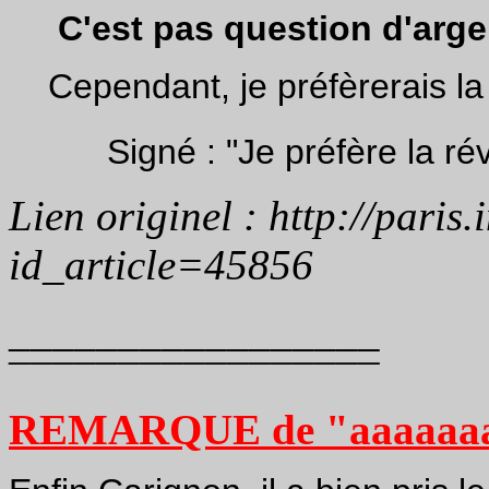
C'est pas question d'argent
Cependant, je préfèrerais la 
Signé : "Je préfère la rév
Lien originel : http://paris
id_article=45856
_________________
¯¯¯¯¯¯¯¯¯¯¯¯¯¯¯¯¯
REMARQUE de "aaaaaaa