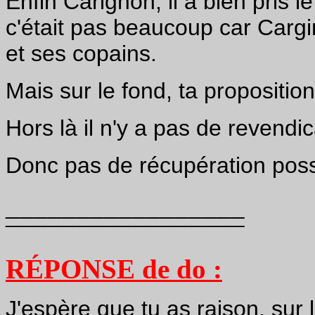
Enfin Carignon, il a bien pris 
c'était pas beaucoup car Cargi
et ses copains.
Mais sur le fond, ta proposition
Hors là il n'y a pas de revendic
Donc pas de récupération poss
_________________
¯¯¯¯¯¯¯¯¯¯¯¯¯¯¯¯¯
RÉPONSE de do :
J'espère que tu as raison, sur 