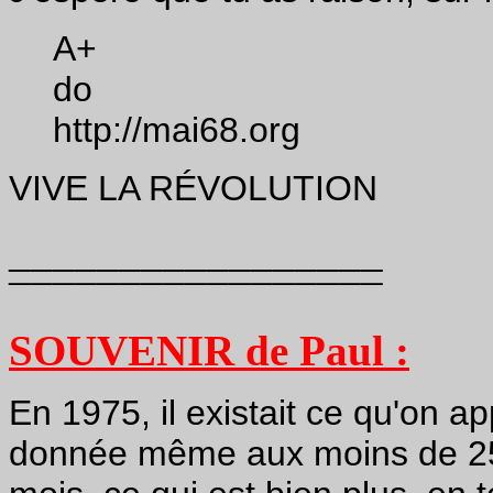
A+
do
http://mai68.org
VIVE LA RÉVOLUTION
_________________
¯¯¯¯¯¯¯¯¯¯¯¯¯¯¯¯¯
SOUVENIR de Paul :
En 1975, il existait ce qu'on app
donnée même aux moins de 25 a