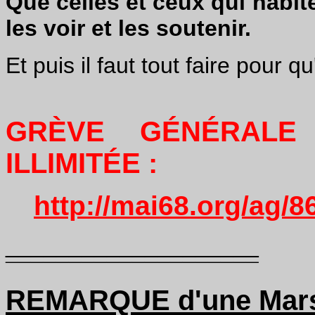
Que celles et ceux qui habite
les voir et les soutenir.
Et puis il faut tout faire pour qu
GRÈVE GÉNÉRALE
ILLIMITÉE :
http://mai68.org/ag/8
____________________
¯¯¯¯¯¯¯¯¯¯¯¯¯¯¯¯¯¯¯¯
REMARQUE d'une Marse