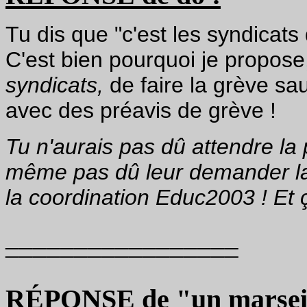
Tu dis que "c'est les syndicats
C'est bien pourquoi je propos
syndicats,
de faire la grève sa
avec des préavis de grève !
Tu n'aurais pas dû attendre la 
même pas dû leur demander la 
la coordination Educ2003 ! Et ç
_________________
¯¯¯¯¯¯¯¯¯¯¯¯¯¯¯¯¯
RÉPONSE de "un marseilla