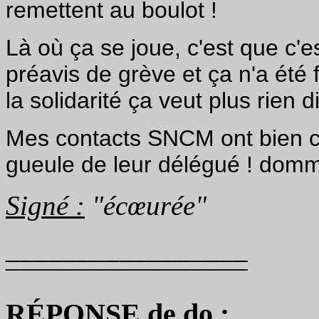
remettent au boulot !
Là où ça se joue, c'est que c'e
préavis de grève et ça n'a été 
la solidarité ça veut plus rien d
Mes contacts SNCM ont bien com
gueule de leur délégué ! domma
Signé :
"écœurée"
_________________
¯¯¯¯¯¯¯¯¯¯¯¯¯¯¯¯¯
RÉPONSE de do :