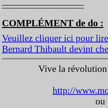
_________________
¯¯¯¯¯¯¯¯¯¯¯¯¯¯¯¯¯
COMPLÉMENT de do :
Veuillez cliquer ici pour li
Bernard Thibault devint che
Vive la révolution
o
http://www.mo
ou 