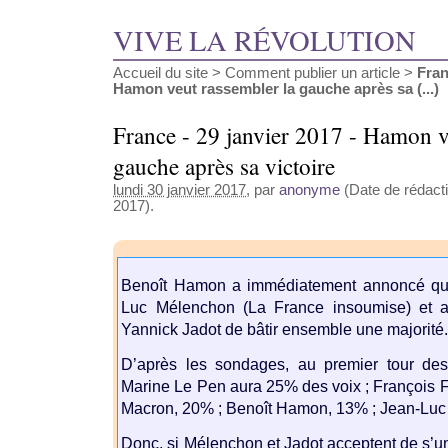
VIVE LA RÉVOLUTION
Accueil du site
>
Comment publier un article
>
Fran
Hamon veut rassembler la gauche après sa (...)
France - 29 janvier 2017 - Hamon v
gauche après sa victoire
lundi 30 janvier 2017
, par
anonyme
(Date de rédacti
2017).
Benoît Hamon a immédiatement annoncé qu’i
Luc Mélenchon (La France insoumise) et a
Yannick Jadot de bâtir ensemble une majorité
D’après les sondages, au premier tour des 
Marine Le Pen aura 25% des voix ; François 
Macron, 20% ; Benoît Hamon, 13% ; Jean-Lu
Donc, si Mélenchon et Jadot acceptent de s’u