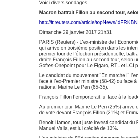
Voici divers sondages :
Macron battrait Fillon au second tour, se
http://fr.reuters.com/article/topNews/idFRK
Dimanche 29 janvier 2017 21h31
PARIS (Reuters) - L’ex-ministre de l’Econo
qui arrive en troisième position dans les inten
premier tour de l’élection présidentielle, battra
droite François Fillon au second tour, selon 
Sofres-Onepoint pour Le Figaro, RTL et LCI 
Le candidat du mouvement "En marche !" l’emp
face à l’ex-Premier ministre (58-42) ou face à
national Marine Le Pen (65-35).
François Fillon l’emporterait lui face à la leade
Au premier tour, Marine Le Pen (25%) arrive e
de vote devant François Fillon (21%) et Em
Benoît Hamon, tout juste investi candidat du P
Manuel Valls, est lui crédité de 13%.
L’ex-ministre de l’Education devance le cand