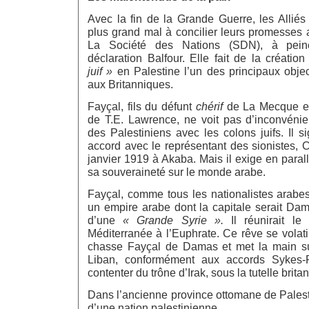
Avec la fin de la Grande Guerre, les Alliés
plus grand mal à concilier leurs promesses 
La Société des Nations (SDN), à pein
déclaration Balfour. Elle fait de la créatio
juif »
en Palestine l’un des principaux objec
aux Britanniques.
Fayçal, fils du défunt
chérif
de La Mecque e
de T.E. Lawrence, ne voit pas d’inconvénie
des Palestiniens avec les colons juifs. Il 
accord avec le représentant des sionistes,
janvier 1919 à Akaba. Mais il exige en paral
sa souveraineté sur le monde arabe.
Fayçal, comme tous les nationalistes arabes
un empire arabe dont la capitale serait Dam
d’une
« Grande Syrie ».
Il réunirait le
Méditerranée à l’Euphrate. Ce rêve se volati
chasse Fayçal de Damas et met la main sur
Liban, conformément aux accords Sykes-P
contenter du trône d’Irak, sous la tutelle brita
Dans l’ancienne province ottomane de Palest
d’une nation palestinienne.