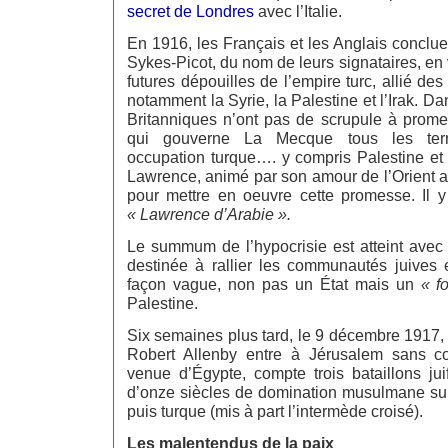
secret de Londres
avec l’Italie.
En 1916, les Français et les Anglais conclue
Sykes-Picot, du nom de leurs signataires, en 
futures dépouilles de l’empire turc, allié de
notamment la Syrie, la Palestine et l’Irak. D
Britanniques n’ont pas de scrupule à promet
qui gouverne La Mecque tous les terr
occupation turque…. y compris Palestine et 
Lawrence, animé par son amour de l’Orient ar
pour mettre en oeuvre cette promesse. Il 
« Lawrence d’Arabie ».
Le summum de l’hypocrisie est atteint avec 
destinée à rallier les communautés juives 
façon vague, non pas un État mais un
« f
Palestine.
Six semaines plus tard, le 9 décembre 1917, 
Robert Allenby entre à Jérusalem sans co
venue d’Égypte, compte trois bataillons jui
d’onze siècles de domination musulmane sur 
puis turque (mis à part l’intermède croisé).
Les malentendus de la paix