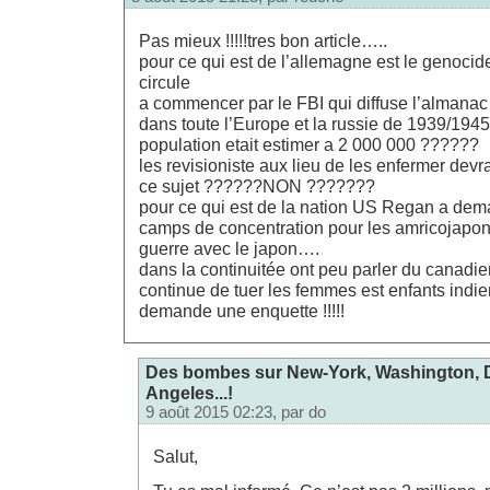
Pas mieux !!!!!tres bon article…..
pour ce qui est de l’allemagne est le genocid
circule
a commencer par le FBI qui diffuse l’almanac
dans toute l’Europe et la russie de 1939/19
population etait estimer a 2 000 000 ??????
les revisioniste aux lieu de les enfermer devr
ce sujet ??????NON ???????
pour ce qui est de la nation US Regan a dem
camps de concentration pour les amricojapo
guerre avec le japon….
dans la continuitée ont peu parler du canadie
continue de tuer les femmes est enfants indie
demande une enquette !!!!!
Des bombes sur New-York, Washington, D
Angeles...!
9 août 2015 02:23, par
do
Salut,