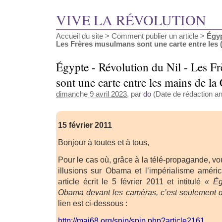
VIVE LA RÉVOLUTION
Accueil du site
>
Comment publier un article
>
Égyp
Les Frères musulmans sont une carte entre les (.
Égypte - Révolution du Nil - Les F
sont une carte entre les mains de la
dimanche 9 avril 2023
, par
do
(Date de rédaction ant
15 février 2011
Bonjour à toutes et à tous,
Pour le cas où, grâce à la télé-propagande, v
illusions sur Obama et l’impérialisme américa
article écrit le 5 février 2011 et intitulé
« Ég
Obama devant les caméras, c’est seulement du
lien est ci-dessous :
http://mai68.org/spip/spip.php?article2161