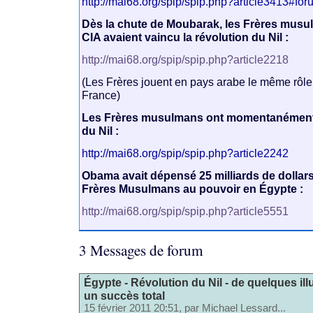
http://mai68.org/spip/spip.php?article3413#fo
Dès la chute de Moubarak, les Frères musul
CIA avaient vaincu la révolution du Nil :
http://mai68.org/spip/spip.php?article2218
(Les Frères jouent en pays arabe le même rôl
France)
Les Frères musulmans ont momentanément 
du Nil :
http://mai68.org/spip/spip.php?article2242
Obama avait dépensé 25 milliards de dollars
Frères Musulmans au pouvoir en Égypte :
http://mai68.org/spip/spip.php?article5551
3 Messages de forum
Égypte - Révolution du Nil - de quelques ill
un succès total
15 février 2011 20:51, par
Michael Lessard...