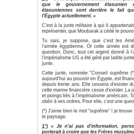
que le gouvernement étasunien 
étasuniennes sont derrière le fait q
l'Égypte actuellement. »
C'est à la junte militaire à qui il appartenait
représenter, que Moubarak a cédé le pouvoi
Tu sais, je suppose, que c'est les Amér
l'armée égyptienne. Or cette armée est di
question. Donc, tout cet argent donné à l
l'impérialisme US a été géré par ladite junte.
junte.
Cette junte, nommée "Conseil suprême (*
aujourd'hui au pouvoir en Égypte, est finan
depuis trente ans. Elle cessera d'exister d
cette manne financière cesse d'exister. La ju
et poings liés à l'impérialisme américain. Tou
obéir à ses ordres. Pour elle, c'est une ques
(*) J'aime bien le mot "suprême" ! je trouve
le paysage.
1°)
« Je n'ai pas d'information, pers
porterait à croire que les Frères musulma