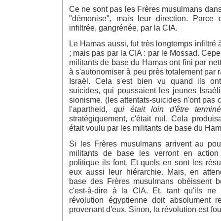
Ce ne sont pas les Frères musulmans dans
"démonise", mais leur direction. Parce q
infiltrée, gangrénée, par la CIA.
Le Hamas aussi, fut très longtemps infiltré
; mais pas par la CIA : par le Mossad. Cepe
militants de base du Hamas ont fini par nett
à s'autonomiser à peu près totalement par 
Israël. Cela s'est bien vu quand ils ont 
suicides, qui poussaient les jeunes Israé
sionisme. (les attentats-suicides n'ont pas
l'apartheid,
qui était loin d'être termin
stratégiquement, c'était nul. Cela produisa
était voulu par les militants de base du Ha
Si les Frères musulmans arrivent au pou
militants de base les verront en action 
politique ils font. Et quels en sont les résul
eux aussi leur hiérarchie. Mais, en atten
base des Frères musulmans obéissent bê
c'est-à-dire à la CIA. Et, tant qu'ils ne
révolution égyptienne doit absolument re
provenant d'eux. Sinon, la révolution est fou