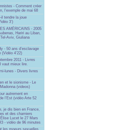
onnistes - Comment créer
on, l’exemple de mai 68
il tendre la joue
idéo 3’)
S AMÉRICAINS - 2005
Aubenas, Hariri au Liban,
 Tel-Aviv, Giuliana
dy - 50 ans d’esclavage
 (Vidéo 4’22)
ptembre 2011 - Livres
l vaut mieux lire.
mi-lunes - Divers livres
en et le sionisme - Le
 Madonna (videos)
our autrement en
e l’Est (vidéo Arte 52
, je dis bien en France,
ces et des charniers
 Élise Lucet le 27 Mars
R3 - vidéo de 96 minutes
nt les moeurs sexuelles