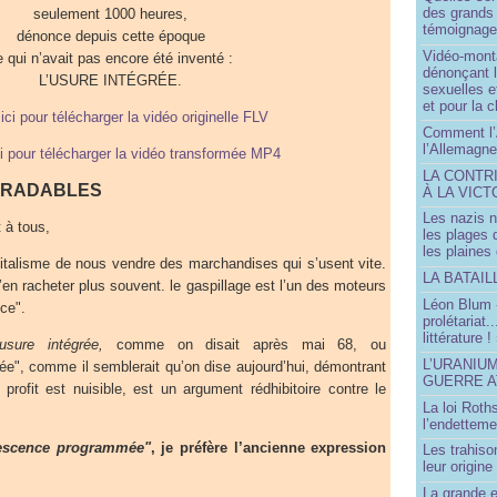
des grands
seulement 1000 heures,
témoignage 
dénonce depuis cette époque
Vidéo-mont
e qui n’avait pas encore été inventé :
dénonçant l
L’USURE INTÉGRÉE.
sexuelles e
et pour la 
 ici pour télécharger la vidéo originelle FLV
Comment l’
l’Allemagne
ci pour télécharger la vidéo transformée MP4
LA CONTR
GRADABLES
À LA VICT
Les nazis n
 à tous,
les plages
les plaines
apitalisme de nous vendre des marchandises qui s’usent vite.
LA BATAI
’en racheter plus souvent. le gaspillage est l’un des moteurs
Léon Blum 
nce".
prolétariat.
littérature !
’usure intégrée,
comme on disait après mai 68, ou
L’URANIU
", comme il semblerait qu’on dise aujourd’hui, démontrant
GUERRE 
profit est nuisible, est un argument rédhibitoire contre le
La loi Roth
l’endetteme
escence programmée"
, je préfère l’ancienne expression
Les trahiso
leur origine
La grande 