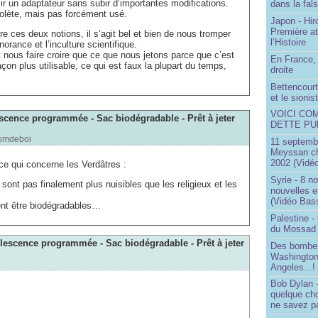
ir un adaptateur sans subir d’importantes modifications.
dans la fals
bsolète, mais pas forcément usé.
Japon - Hir
Première a
e ces deux notions, il s’agit bel et bien de nous tromper
l’Histoire
norance et l’inculture scientifique.
 nous faire croire que ce que nous jetons parce que c’est
En France, 
açon plus utilisable, ce qui est faux la plupart du temps,
droite
Bettencourt,
et le sioni
VOICI CO
escence programmée - Sac biodégradable - Prêt à jeter
DETTE PU
omdeboi
11 septembr
Meyssan ch
2002 (Vidéo
ce qui concerne les Verdâtres :
Syrie - 8 n
sont pas finalement plus nuisibles que les religieux et les
nouvelles e
(Vidéo Bas
ent être biodégradables…
Palestine -
du Mossad
olescence programmée - Sac biodégradable - Prêt à jeter
Des bombes
Washington
Angeles...!
Bob Dylan -
quelque ch
ne savez pa