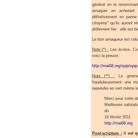
général en la renommant 
arnaquer en achetant
définitivement en pann
citoyens" qu’ils auront r
drôlement fier : elle est b
Le bon arnaqueur est celui
Note (*) :
Les écolos, Coh
voici la preuve :
http://mai68.org/spip/spi
Note (**) :
Le
green
frauduleusement une ma
repeindre en vert même le
Merci pour votre at
Meilleures salutati
do
16 février 2011
http://mai68.org
Post-scriptum :
il est 