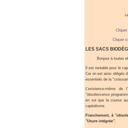
c
Cliquer
Cliquer i
LES SACS BIODÉ
Bonjour à toutes et
Il est rentable pour le c
Car on est ainsi obligés d
essentiels de la "croissa
L’existence-même de
l
"obsolescence programmée
en soi que la course au 
capitalisme.
Franchement, à
"obsol
"Usure intégrée"
.