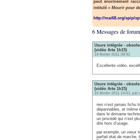
peut énormément racco
intitulé
« Mourir pour de
http://mai68.org/spip/s
6 Messages de foru
Usure intégrée - obsol
(vidéo Arte 1h15)
16 février 2011 09:42
Excellente vidéo, excelle
Usure intégrée - obsol
(vidéo Arte 1h15)
16 février 2011 14:01, par
rien n’est jamais fichu
dépannables, et même é
dans le domaine techniq
un procédé qui n’est plu
dire hors d’usage.
par exemple, un vieux t
parfait état de marche, 