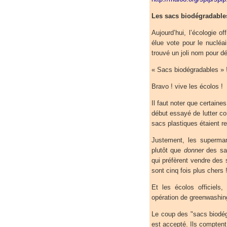
Les sacs biodégradable
Aujourd’hui, l’écologie of
élue vote pour le nucléair
trouvé un joli nom pour d
« Sacs biodégradables » 
Bravo ! vive les écolos !
Il faut noter que certain
début essayé de lutter co
sacs plastiques étaient r
Justement, les superma
plutôt que
donner
des sac
qui préfèrent vendre des 
sont cinq fois plus chers 
Et les écolos officiels,
opération de greenwashing
Le coup des "sacs biodég
est accepté. Ils comptent 