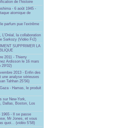
ification de l’histoire
oshima - 6 août 1945 -
ttaque atomique de
le parfum pue l’extrême
 L’Oréal, la collaboration
ste Sarkozy (Vidéo Fr2)
MMENT SUPPRIMER LA
BLIQUE
e 2011 - Thierry
ez Ardisson le 16 mars
 29’02)
ovembre 2013 - Enfin des
t une analyse sérieuses
san Tahhan 25’56)
 Gaza - Hamas, le produit
 sur New-York,
, Dallas, Boston, Los
 1965 - Il se passe
ose, Mr Jones, et vous
s quoi... (vidéo 5’58)