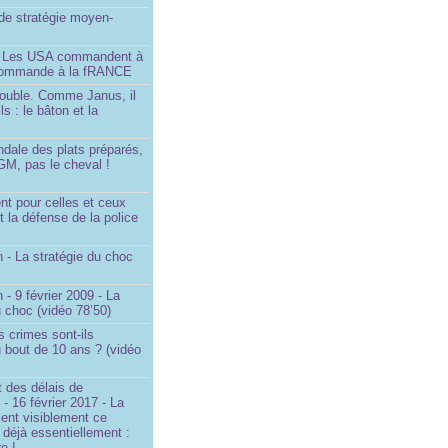
é de stratégie moyen-
- Les USA commandent à
 commande à la fRANCE
double. Comme Janus, il
ls : le bâton et la
ndale des plats préparés,
GM, pas le cheval !
)
t pour celles et ceux
t la défense de la police
 - La stratégie du choc
 - 9 février 2009 - La
u choc (vidéo 78’50)
s crimes sont-ils
u bout de 10 ans ? (vidéo
 des délais de
 - 16 février 2017 - La
ent visiblement ce
t déjà essentiellement :
e !