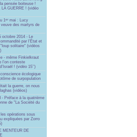
 la pensée boiteuse !
LA GUERRE ! (vidéo
du 1
mai : Lucy
er
a veuve des martyrs de
 octobre 2014 - Le
commandité par l’État et
"loup solitaire" (vidéos
)
me - même Finkielkraut
 l’on conteste
d’Israël ! (vidéo 15’’)
e conscience écologique
ptôme de surpopulation
était la guerre, on nous
llaghas (vidéos)
 - Préface à la quatrième
lienne de "La Société du
- les opérations sous
u expliquées par Zorro
5)
LE MENTEUR DE
DE