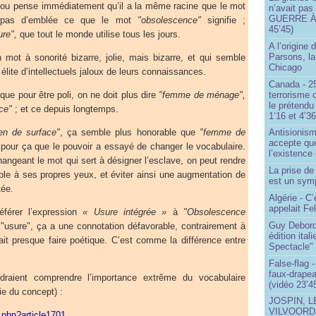
it ou pense immédiatement qu’il a la même racine que le mot
n’avait pas
GUERRE À 
pas d’emblée ce que le mot
"obsolescence"
signifie ;
45’45)
ure",
que tout le monde utilise tous les jours.
A l’origine 
Parsons, l
 mot à sonorité bizarre, jolie, mais bizarre, et qui semble
Chicago
 élite d’intellectuels jaloux de leurs connaissances.
Canada - 25
terrorisme 
que pour être poli, on ne doit plus dire
"femme de ménage",
le prétendu 
ce"
; et ce depuis longtemps.
1’16 et 4’36
ien de surface"
, ça semble plus honorable que
"femme de
Antisionis
accepte que
s pour ça que le pouvoir a essayé de changer le vocabulaire.
l’existence 
angeant le mot qui sert à désigner l’esclave, on peut rendre
La prise d
ble à ses propres yeux, et éviter ainsi une augmentation de
est un sym
tée.
Algérie - C’
appelait Fe
éférer l’expression
« Usure intégrée »
à
"Obsolescence
Guy Debord
 "usure", ça a une connotation défavorable, contrairement à
édition ita
ait presque faire poétique. C’est comme la différence entre
Spectacle"
False-flag 
faux-drapea
draient comprendre l’importance extrême du vocabulaire
(vidéo 23’4
ie du concept) :
JOSPIN, 
VILVOOR
p.php?article1701