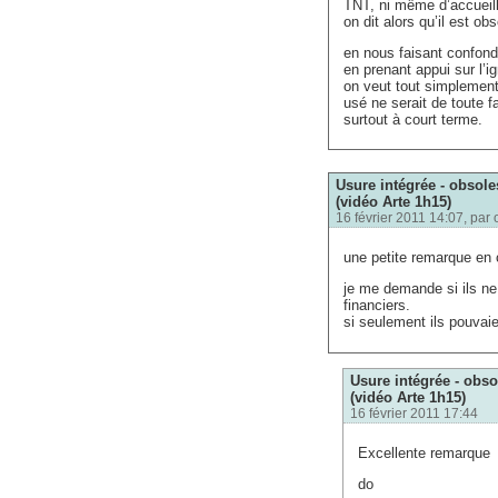
TNT, ni même d’accueill
on dit alors qu’il est o
en nous faisant confondr
en prenant appui sur l’ig
on veut tout simplement
usé ne serait de toute f
surtout à court terme.
Usure intégrée - obsol
(vidéo Arte 1h15)
16 février 2011 14:07, par
une petite remarque en 
je me demande si ils ne 
financiers.
si seulement ils pouvai
Usure intégrée - obs
(vidéo Arte 1h15)
16 février 2011 17:44
Excellente remarque
do