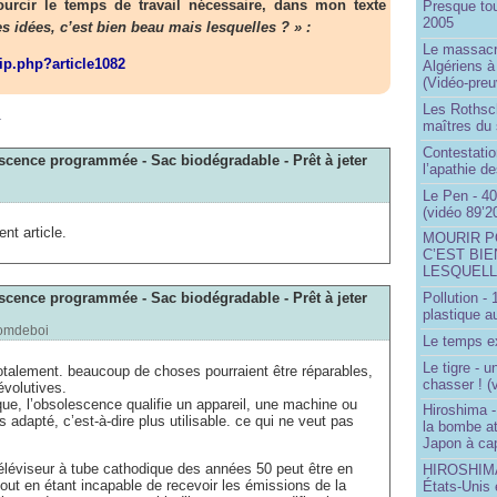
urcir le temps de travail nécessaire, dans mon texte
Presque to
2005
s idées, c’est bien beau mais lesquelles ? » :
Le massacr
pip.php?article1082
Algériens à
(Vidéo-preu
m
Les Rothsch
maîtres du
Contestatio
escence programmée - Sac biodégradable - Prêt à jeter
l’apathie d
Le Pen - 40
(vidéo 89’2
nt article.
MOURIR P
C’EST BIE
LESQUELL
escence programmée - Sac biodégradable - Prêt à jeter
Pollution -
plastique a
omdeboi
Le temps ex
Le tigre - 
 totalement. beaucoup de choses pourraient être réparables,
chasser ! (
volutives.
ue, l’obsolescence qualifie un appareil, une machine ou
Hiroshima -
s adapté, c’est-à-dire plus utilisable. ce qui ne veut pas
la bombe a
Japon à cap
éléviseur à tube cathodique des années 50 peut être en
HIROSHIMA 
tout en étant incapable de recevoir les émissions de la
États-Unis 