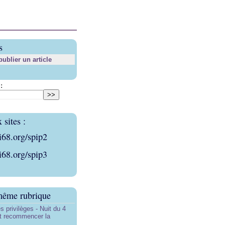
s
blier un article
:
sites :
i68.org/spip2
i68.org/spip3
même rubrique
s privilèges - Nuit du 4
aut recommencer la