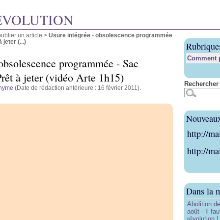
ÉVOLUTION
blier un article
>
Usure intégrée - obsolescence programmée
jeter (...)
Rubrique
Comment pu
 obsolescence programmée - Sac
rêt à jeter (vidéo Arte 1h15)
Rechercher 
nyme
(Date de rédaction antérieure : 16 février 2011).
Nouveaux 
http://ma
http://ma
Dans la 
Abolition de
août - Il f
révolution !