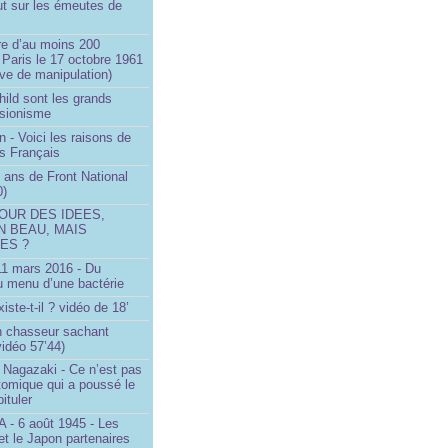
ut sur les émeutes de
e d’au moins 200
 Paris le 17 octobre 1961
ve de manipulation)
ild sont les grands
 sionisme
n - Voici les raisons de
es Français
 ans de Front National
0)
OUR DES IDEES,
N BEAU, MAIS
ES ?
 11 mars 2016 - Du
u menu d’une bactérie
iste-t-il ? vidéo de 18’
un chasseur sachant
vidéo 57’44)
 Nagazaki - Ce n’est pas
tomique qui a poussé le
ituler
- 6 août 1945 - Les
et le Japon partenaires