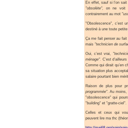
En effet, sauf si l’on sa
"obsolète",
on ne voit 
contrairement au mot
"us
"Obsolescence", c’est un
destiné à une toute petite
Ça me fait penser au fait 
mais
"technicien de surfa
Oui, c’est vrai,
"technic
ménage".
C’est d’ailleur
Comme qui dirait qu’en ch
sa situation plus accepta
salaire pourtant bien méri
Raison de plus pour pr
programmée"
. Au moins,
"obsolescence" qui pourr
"building" et "gratte-ciel".
Celles et ceux qui vou
peuvent lire ma thc (théor
http://mai68.org/spip/spi