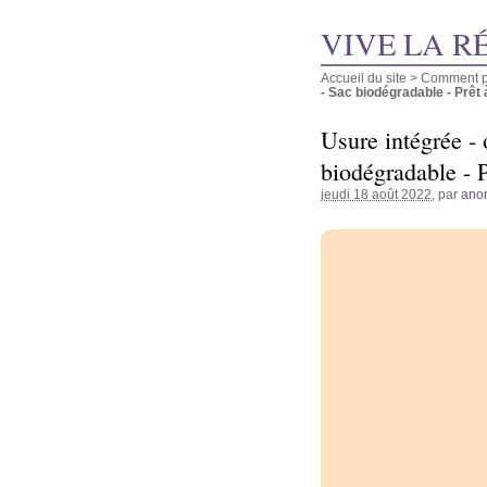
VIVE LA R
Accueil du site
>
Comment pu
- Sac biodégradable - Prêt à 
Usure intégrée -
biodégradable - P
jeudi 18 août 2022
, par
ano