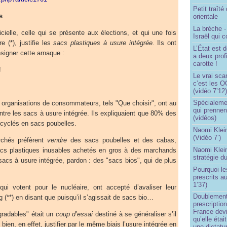
Petit traît
s
orientale
La brèche 
ficielle, celle qui se présente aux élections, et qui une fois
Israël qui
e (*), justifie les
sacs plastiques à usure intégrée.
Ils ont
L’État est 
ésigner cette arnaque :
a deux profi
carotte !
!
Le vrai sca
c’est les O
(vidéo 7’12
Spécialemen
es organisations de consommateurs, tels "Que choisir", ont au
qui prennen
ntre les sacs à usure intégrée. Ils expliquaient que 80% des
(vidéos)
ecyclés en sacs poubelles.
Naomi Klein
(Vidéo 7’)
rchés préfèrent
vendre
des sacs poubelles et des cabas,
Naomi Klein
s plastiques inusables achetés en gros à des marchands
stratégie d
sacs à usure intégrée, pardon : des "sacs bios", qui de plus
Pourquoi le
!
prescrits a
1’37)
 qui votent pour le nucléaire, ont accepté d’avaliser leur
Doublement
 (**) en disant que puisqu’il s’agissait de sacs bio…
prescription
France devi
radables" était un
coup d’essai
destiné à se généraliser s’il
qu’elle étai
bien, en effet, justifier par le même biais l’usure intégrée en
une dictatur