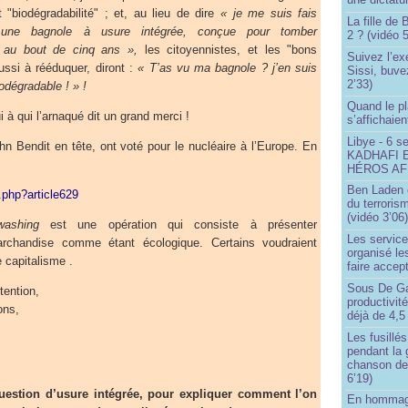
"biodégradabilité" ; et, au lieu de dire
« je me suis fais
La fille de
 une bagnole à usure intégrée, conçue pour tomber
2 ? (vidéo 5
e au bout de cinq ans »,
les citoyennistes, et les "bons
Suivez l’ex
éussi à rééduquer, diront :
« T’as vu ma bagnole ? j’en suis
Sissi, buve
2’33)
iodégradable ! » !
Quand le pl
 à qui l’arnaqué dit un grand merci !
s’affichaien
Libye - 6 s
n Bendit en tête, ont voté pour le nucléaire à l’Europe. En
KADHAFI 
HÉROS AFR
Ben Laden e
p.php?article629
du terroris
(vidéo 3’06
washing
est une opération qui consiste à présenter
Les service
rchandise comme étant écologique. Certains voudraient
organisé le
 capitalisme .
faire accep
Sous De Ga
tention,
productivit
ons,
déjà de 4,5
Les fusillés
pendant la 
chanson de
6’19)
question d’usure intégrée, pour expliquer comment l’on
En hommage