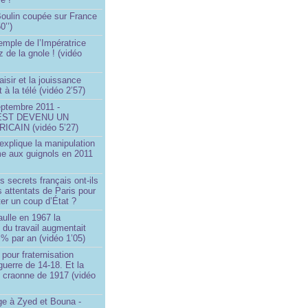
 Boulin coupée sur France
0’’)
emple de l’Impératrice
z de la gnole ! (vidéo
aisir et la jouissance
t à la télé (vidéo 2’57)
eptembre 2011 -
EST DEVENU UN
ICAIN (vidéo 5’27)
xplique la manipulation
me aux guignols en 2011
)
s secrets français ont-ils
s attentats de Paris pour
ter un coup d’État ?
ulle en 1967 la
é du travail augmentait
 % par an (vidéo 1’05)
 pour fraternisation
guerre de 14-18. Et la
 craonne de 1917 (vidéo
 à Zyed et Bouna -