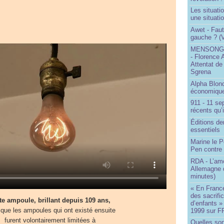
Les situati
une situati
Awet - Faut-
gauche ? (V
MENSONGE
- Florence 
Attentat de
Sgrena
Alpha Blon
économique
911 - 11 se
récents qu’i
Éditions de
essentiels
Marine le P
Pen contre
RDA - L’am
Allemagne d
minutes)
« En France
des sacrifi
te ampoule, brillant depuis 109 ans,
d’enfants »
 que les ampoules qui ont existé ensuite
1999 sur F
furent volontairement limitées à
Quelles so