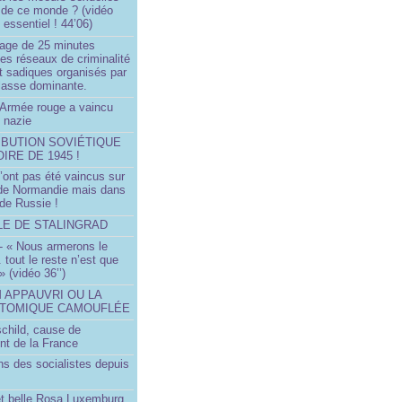
 de ce monde ? (vidéo
essentiel ! 44’06)
age de 25 minutes
es réseaux de criminalité
t sadiques organisés par
classe dominante.
Armée rouge a vaincu
 nazie
IBUTION SOVIÉTIQUE
OIRE DE 1945 !
’ont pas été vaincus sur
 de Normandie mais dans
 de Russie !
LLE DE STALINGRAD
- « Nous armerons le
.. tout le reste n’est que
 » (vidéo 36’’)
M APPAUVRI OU LA
ATOMIQUE CAMOUFLÉE
schild, cause de
nt de la France
ns des socialistes depuis
et belle Rosa Luxemburg