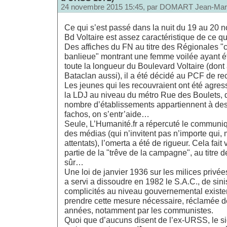
24 novembre 2015 15:45, par
DOMART Jean-Mar
Ce qui s’est passé dans la nuit du 19 au 20 n
Bd Voltaire est assez caractéristique de ce qu
Des affiches du FN au titre des Régionales "c
banlieue" montrant une femme voilée ayant é
toute la longueur du Boulevard Voltaire (dont
Bataclan aussi), il a été décidé au PCF de rec
Les jeunes qui les recouvraient ont été agres
la LDJ au niveau du métro Rue des Boulets, 
nombre d’établissements appartiennent à des 
fachos, on s’entr’aide…
Seule, L’Humanité.fr a répercuté le communiq
des médias (qui n’invitent pas n’importe qui
attentats), l’omerta a été de rigueur. Cela fai
partie de la "trêve de la campagne", au titre 
sûr…
Une loi de janvier 1936 sur les milices privée
a servi a dissoudre en 1982 le S.A.C., de sin
complicités au niveau gouvernemental existe
prendre cette mesure nécessaire, réclamée 
années, notamment par les communistes.
Quoi que d’aucuns disent de l’ex-URSS, le si