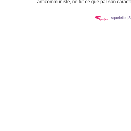
anticommuniste, ne fût-ce que par son caract
|
squelette
|
S