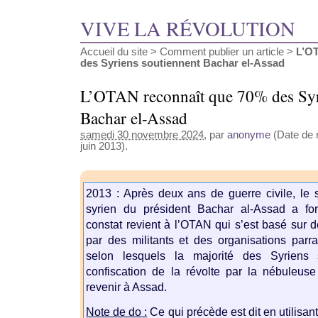
VIVE LA RÉVOLUTION
Accueil du site
>
Comment publier un article
>
L’O
des Syriens soutiennent Bachar el-Assad
L’OTAN reconnaît que 70% des Syr
Bachar el-Assad
samedi 30 novembre 2024
, par
anonyme
(Date de r
juin 2013).
2013 : Après deux ans de guerre civile, le 
syrien du président Bachar al-Assad a fo
constat revient à l’OTAN qui s’est basé sur 
par des militants et des organisations parra
selon lesquels la majorité des Syriens
confiscation de la révolte par la nébuleuse
revenir à Assad.
Note de do :
Ce qui précède est dit en utilisan