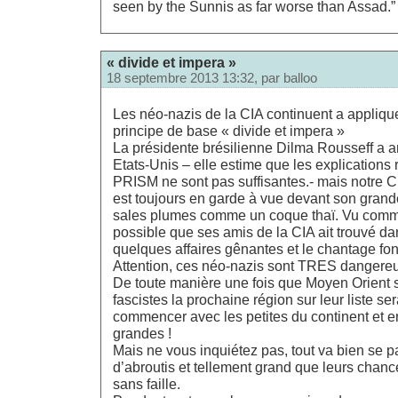
seen by the Sunnis as far worse than Assad.”
« divide et impera »
18 septembre 2013 13:32, par
balloo
Les néo-nazis de la CIA continuent a applique
principe de base « divide et impera »
La présidente brésilienne Dilma Rousseff a a
Etats-Unis – elle estime que les explications 
PRISM ne sont pas suffisantes.- mais notr
est toujours en garde à vue devant son grande
sales plumes comme un coque thaï. Vu comme 
possible que ses amis de la CIA ait trouvé d
quelques affaires gênantes et le chantage fon
Attention, ces néo-nazis sont TRES dangereu
De toute manière une fois que Moyen Orient s
fascistes la prochaine région sur leur liste ser
commencer avec les petites du continent et en
grandes !
Mais ne vous inquiétez pas, tout va bien se p
d’abroutis et tellement grand que leurs chanc
sans faille.