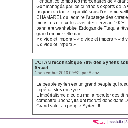
Pendant ce temps les mercenaires de « gran
Golf managés par les criminels experts de la 
pogrom en toute impunité sous l’œil émerveil
CHAMAREL qui admire l’abatage des chrétien
monstres écervelés avec des cerveau 100% re
bannière wahhabite. Erdogan de Turquie rêve
grand empire Ottoman !
« divide et impera » « divide et impera » « di
« divide et impera »
L’OTAN reconnaît que 70% des Syriens sou
Assad
4 septembre 2016 09:53, par
Aichz
Le peuple syrien est un grand peuple qui a su
impérialistes en Syrie.
L Impérialisme a eu du mal à recruter des dji
combattre Bachar, ils ont recruté donc dans D 
Grand salut au peuple Syrien !!!
|
squelette
|
S