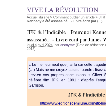
VIVE LA RÉVOLUTION
Accueil du site
>
Comment publier un article
>
JFK 
Kennedy a été assassiné... - Livre écrit par (...)
JFK & l’Indicible - Pourquoi Kenne
assassiné... - Livre écrit par Ja
jeudi 4 avril 2024
, par
anonyme
(Date de rédaction a
2013).
« Le meilleur récit que j’ai lu sur cette trag
(…) Mais ne me croyez pas sur parole : lisez ce
tirez-en vos propres conclusions. » Oliver
célèbre film JFK, en 1991 ; d’après l’enq
Garrison.
JFK & l’Indicible
http://www.editionsdemilune.com/jfk-lin