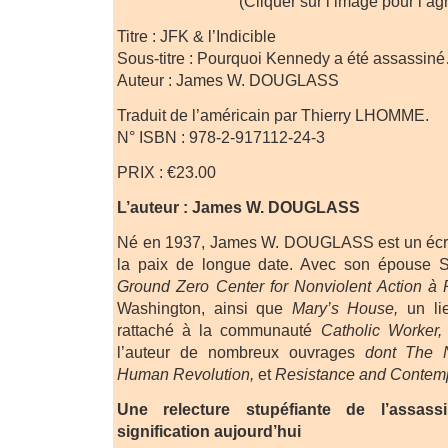
(Cliquer sur l’image pour l’agr
Titre : JFK & l’Indicible
Sous-titre : Pourquoi Kennedy a été assassin
Auteur : James W. DOUGLASS
Traduit de l’américain par Thierry LHOMME.
N° ISBN : 978-2-917112-24-3
PRIX : €23.00
L’auteur : James W. DOUGLASS
Né en 1937, James W. DOUGLASS est un écriva
la paix de longue date. Avec son épouse Sh
Ground Zero Center for Nonviolent Action à 
Washington, ainsi que
Mary’s House,
un lie
rattaché à la communauté
Catholic Worker,
l’auteur de nombreux ouvrages
dont The N
Human Revolution,
et
Resistance and Contemp
Une relecture stupéfiante de l’assa
signification aujourd’hui