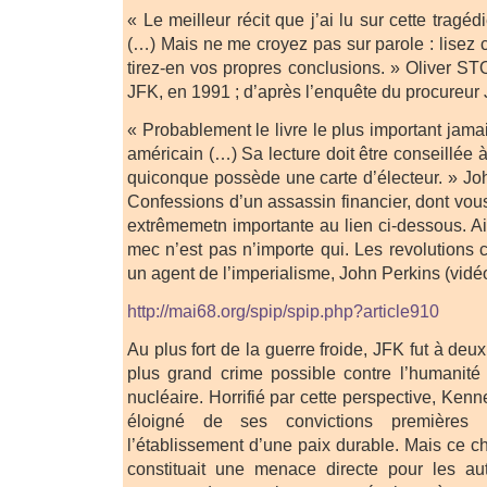
« Le meilleur récit que j’ai lu sur cette trag
(…) Mais ne me croyez pas sur parole : lisez ce
tirez-en vos propres conclusions. » Oliver ST
JFK, en 1991 ; d’après l’enquête du procureur 
« Probablement le livre le plus important jamai
américain (…) Sa lecture doit être conseillée à
quiconque possède une carte d’électeur. » J
Confessions d’un assassin financier, dont vou
extrêmemetn importante au lien ci-dessous. Ai
mec n’est pas n’importe qui. Les revolutions 
un agent de l’imperialisme, John Perkins (vidéo
http://mai68.org/spip/spip.php?article910
Au plus fort de la guerre froide, JFK fut à deu
plus grand crime possible contre l’humanité 
nucléaire. Horrifié par cette perspective, Ken
éloigné de ses convictions premières 
l’établissement d’une paix durable. Mais ce c
constituait une menace directe pour les auto