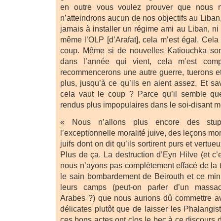
en outre vous voulez prouver que nous n’
n’atteindrons aucun de nos objectifs au Liban
jamais à installer un régime ami au Liban, ni 
même l’OLP [d’Arafat], cela m’est égal. Cela
coup. Même si de nouvelles Katiouchka sont
dans l’année qui vient, cela m’est com
recommencerons une autre guerre, tuerons e
plus, jusqu’à ce qu’ils en aient assez. Et s
cela vaut le coup ? Parce qu’il semble qu
rendus plus impopulaires dans le soi-disant mo
« Nous n’allons plus encore des stup
l’exceptionnelle moralité juive, des leçons mo
juifs dont on dit qu’ils sortirent purs et vert
Plus de ça. La destruction d’Eyn Hilve (et 
nous n’ayons pas complètement effacé de la te
le sain bombardement de Beirouth et ce mi
leurs camps (peut-on parler d’un mass
Arabes ?) que nous aurions dû commettre a
délicates plutôt que de laisser les Phalangiste
ces bons actes ont clos le bec à ce discours d