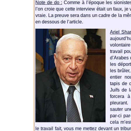
Note de do :
Comme à l’époque les sionistes 
l’on croie que cette interview était un faux, je
vraie. La preuve sera dans un cadre de la mê
en dessous de l’article.
Ariel Sha
aujourd
volontai
travail po
d’Arabes q
les déport
les brûler
entier no
tapis de 
Juifs de 
forcera 
pleurant.
sauter u
par-ci par
cela m’est
le travail fait, vous me mettez devant un tri