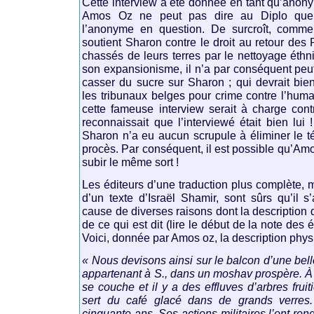
Cette interview a été donnée en tant qu’anon
Amos Oz ne peut pas dire au Diplo que 
l’anonyme en question. De surcroît, comm
soutient Sharon contre le droit au retour des 
chassés de leurs terres par le nettoyage éthni
son expansionisme, il n’a par conséquent peut
casser du sucre sur Sharon ; qui devrait bien
les tribunaux belges pour crime contre l’huma
cette fameuse interview serait à charge co
reconnaissait que l’interviewé était bien lui 
Sharon n’a eu aucun scrupule à éliminer le té
procès. Par conséquent, il est possible qu’Amo
subir le même sort !
Les éditeurs d’une traduction plus complète, 
d’un texte d’Israël Shamir, sont sûrs qu’il 
cause de diverses raisons dont la description 
de ce qui est dit (lire le début de la note des éd
Voici, donnée par Amos oz, la description physi
« Nous devisons ainsi sur le balcon d’une be
appartenant à S., dans un moshav prospère. À l
se couche et il y a des effluves d’arbres fruit
sert du café glacé dans de grands verres.
cinquante ans. Ses actions militaires l’ont rend