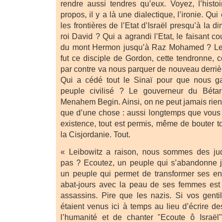
rendre aussi tendres qu’eux. Voyez, l’hist
propos, il y a là une dialectique, l’ironie. Qui 
les frontières de l’Etat d’Israël presqu’à la
roi David ? Qui a agrandi l’Etat, le faisant co
du mont Hermon jusqu’à Raz Mohamed ? Lev
fut ce disciple de Gordon, cette tendronne, c
par contre va nous parquer de nouveau derriè
Qui a cédé tout le Sinaï pour que nous g
peuple civilisé ? Le gouverneur du Bétar
Menahem Begin. Ainsi, on ne peut jamais rien 
que d’une chose : aussi longtemps que vous 
existence, tout est permis, même de bouter t
la Cisjordanie. Tout.
« Leibowitz a raison, nous sommes des jud
pas ? Ecoutez, un peuple qui s’abandonne j
un peuple qui permet de transformer ses en
abat-jours avec la peau de ses femmes est 
assassins. Pire que les nazis. Si vos gentils
étaient venus ici à temps au lieu d’écrire de
l’humanité et de chanter "Ecoute ô Israël