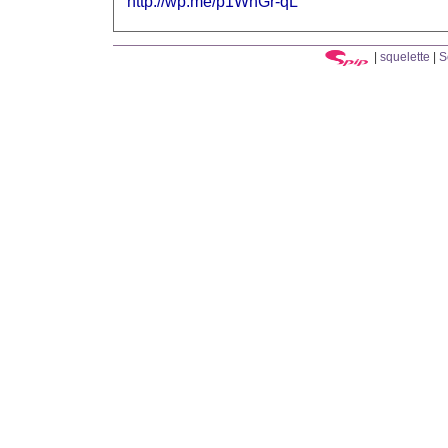
http://wp.me/p1WnGr-qL
|
squelette
|
S