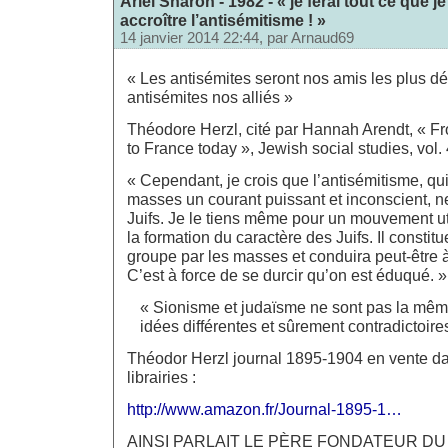
Ariel Sharon - 1982 - « je ferai tout ce que j
accroître l’antisémitisme ! »
14 janvier 2014 22:44, par
Arnaud69
« Les antisémites seront nos amis les plus d
antisémites nos alliés »
Théodore Herzl, cité par Hannah Arendt, « Fr
to France today », Jewish social studies, vol.
« Cependant, je crois que l’antisémitisme, qu
masses un courant puissant et inconscient, ne
Juifs. Je le tiens même pour un mouvement ut
la formation du caractère des Juifs. Il constit
groupe par les masses et conduira peut-être 
C’est à force de se durcir qu’on est éduqué. »
« Sionisme et judaïsme ne sont pas la mê
idées différentes et sûrement contradictoire
Théodor Herzl journal 1895-1904 en vente da
librairies :
http://www.amazon.fr/Journal-1895-1…
AINSI PARLAIT LE PÈRE FONDATEUR DU