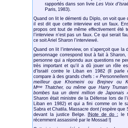
rapportés dans son livre
Les Voix d’Isra
Paris, 1983).
Quand on lit le démenti du Diplo, on voit que
il est dit que cette interview est un faux. Ens
propos ont tout de même effectivement été te
l’interview n’est pas un faux. Ce qui serait f
ce soit Ariel Sharon l’interviewé.
Quand on lit l’interview, on s’aperçoit que la
personnage correspond tout à fait à Sharon, 
personne qui a répondu aux questions ne peu
très important et qu’il a dû jouer un rôle e
d’Israël contre le Liban en 1982 (Il parl
compare à des grands chefs :
« Personnelleme
meilleur que Khomeini ou Brejnev ou 
me
M
Thatcher, ou même que Harry Truman 
bombes tua un demi million de Japonais »
Sharon était ministre de la Défense lors de l’
Liban en 1982) et qui a fini comme on le s
Sabra et Chatila. Massacre dont j’espère que
devant la justice Belge. [
Note de do :
le t
récemment assassiné par le Mossad !]