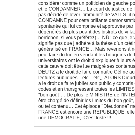
considérer comme un politicien de gauche p
et le CONDAMNER… La court de justice de l
pas décidé de lever l’immunité de VALLS, il n
CONDAMNE pour cette brillante démonstratio
spontanée qui fut comprise et approuvée par 
dégénérés du plus puant des bistrots de villa
berrichon, si vous préférez)… NB : ce que je 
signifie pas que j’adhère à la thèse d’un crét
généralisé en FRANCE… Mais revenons à no
peut faire du fric en vendant les bouquins de
universitaires ont le droit d’expliquer à leurs
cette œuvre doit être lue malgré ses contenus 
DEUTZ a le droit de faire connaître Céline au
lectures publiques…etc…etc,,, ALORS Di
a le droit de faire jubiler son public y compris 
codes et en transgressant toutes les LIMITES
"bon goùt"… De plus le MINISTRE de l’INTE
être chargé de définir les limites du bon goût, n
ou tel contenu… Cet épisode "Dieudonné" mon
FRANCE est encore une REPUBLIQUE, elle n
une DEMOCRATIE,,,C’est triste !!!