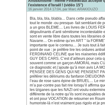
Antisionisme - même Finkielkraut accepte q
l’existence d’Israël ! (vidéo 15’’)
16 janvier 2014 17:04, par
Marc ARAKIOUZO
Bla, bla, bla, blabla… Dans cette pseudo aff
tout le monde -ou presque- fait semblant de pr
a un gros BLEME… Les livres de LOUIS F
dégoulinants d’anti sémitisme incontestable 
sont en vente libre dans toutes les librairie
Navarre… On estime qu’en ART " la FORME" e
importante que le contenu… Je suis tout à fai
point de vue : je préfère lire les ordures ant
FERDINAND CELINE que les niaiseries édifi
GUY DES CARS. C’est d’ailleurs pour cela 
souvent comme un garçon AMORAL mais CU
ce diagnostic et j’ajoute qu’à mon avis LA
PENSEE DES GENS QUI NE PENSENT PAS, c
préférer les déliriums du fanfaron DIEUDO
l’eau de rose sans épine de BRUEL… Le minis
m’a par-contre pas fait rire lorsqu’il affirma qu
les tziganes que les NAZI ont voulu exterminer
différente de la notre qu’ils sont incapables d
et ont pour VOCATION de retourner en Rou
humoriste-là n’est vraiment pas rigolo et je p