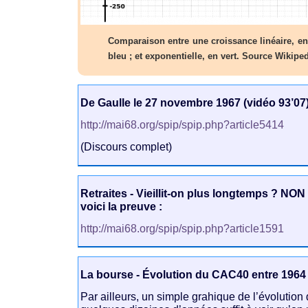
Comparaison entre une croissance linéaire, en
bleu ; et exponentielle, en vert. Source Wikiped
De Gaulle le 27 novembre 1967 (vidéo 93’07)
http://mai68.org/spip/spip.php?article5414
(Discours complet)
Retraites - Vieillit-on plus longtemps ? NON
voici la preuve :
http://mai68.org/spip/spip.php?article1591
La bourse - Évolution du CAC40 entre 1964
Par ailleurs, un simple grahique de l’évolution