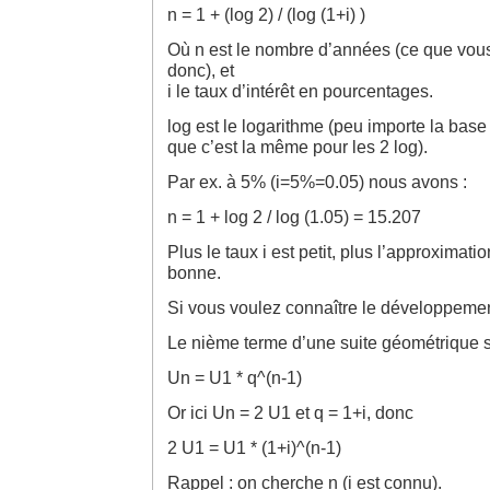
n = 1 + (log 2) / (log (1+i) )
Où n est le nombre d’années (ce que vous
donc), et
i le taux d’intérêt en pourcentages.
log est le logarithme (peu importe la base
que c’est la même pour les 2 log).
Par ex. à 5% (i=5%=0.05) nous avons :
n = 1 + log 2 / log (1.05) = 15.207
Plus le taux i est petit, plus l’approximati
bonne.
Si vous voulez connaître le développemen
Le nième terme d’une suite géométrique s’
Un = U1 * q^(n-1)
Or ici Un = 2 U1 et q = 1+i, donc
2 U1 = U1 * (1+i)^(n-1)
Rappel : on cherche n (i est connu).