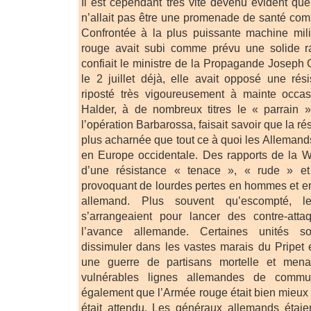
Il est cependant très vite devenu évident que 
n’allait pas être une promenade de santé comm
Confrontée à la plus puissante machine milit
rouge avait subi comme prévu une solide r
confiait le ministre de la Propagande Joseph 
le 2 juillet déjà, elle avait opposé une rés
riposté très vigoureusement à mainte occa
Halder, à de nombreux titres le « parrain 
l’opération Barbarossa, faisait savoir que la ré
plus acharnée que tout ce à quoi les Allemand
en Europe occidentale. Des rapports de la W
d’une résistance « tenace », « rude » 
provoquant de lourdes pertes en hommes et e
allemand. Plus souvent qu’escompté, le
s’arrangeaient pour lancer des contre-attaq
l’avance allemande. Certaines unités so
dissimuler dans les vastes marais du Pripet e
une guerre de partisans mortelle et mena
vulnérables lignes allemandes de communi
également que l’Armée rouge était bien mieux 
était attendu. Les généraux allemands étaie