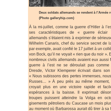
Deux soldats allemands se rendent à l’Armée 
(Photo galleryhip.com)
À la mi-juillet, comme la guerre d’Hitler à l
ses caractéristiques de « guerre éclair »
allemands s’étaient mis à exprimer de sérieus
Wilhelm Canaris, chef du service secret de 
par exemple, avait confié le 17 juillet à un coll
von Bock, qu’il ne voyait « rien que du noir 
nombreux civils allemands avaient eux aussi f
guerre à l’est ne se déroulait pas comme 
Dresde, Victor Klemperer écrivait dans son j
« Nous subissons des pertes immenses, nous
Russes… » À peu près au même moment, H
croyait plus en une victoire rapide et faci
espérances à la baisse. Il exprimait déso
troupes puissent atteindre la Volga en oc
gisements pétroliers du Caucase un mois plus 
au moment où Barbarossa aurait dû tirer à s