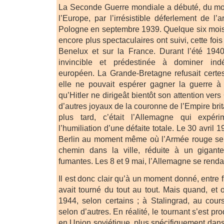
La Seconde Guerre mondiale a débuté, du mo
l’Europe, par l’irrésistible déferlement de l
Pologne en septembre 1939. Quelque six mois p
encore plus spectaculaires ont suivi, cette fois
Benelux et sur la France. Durant l’été 1940
invincible et prédestinée à dominer indé
européen. La Grande-Bretagne refusait certes
elle ne pouvait espérer gagner la guerre à 
qu’Hitler ne dirigeât bientôt son attention vers 
d’autres joyaux de la couronne de l’Empire bri
plus tard, c’était l’Allemagne qui expéri
l’humiliation d’une défaite totale. Le 30 avril 1
Berlin au moment même où l’Armée rouge se f
chemin dans la ville, réduite à un gigan
fumantes. Les 8 et 9 mai, l’Allemagne se rendai
Il est donc clair qu’à un moment donné, entre f
avait tourné du tout au tout. Mais quand, e
1944, selon certains ; à Stalingrad, au cour
selon d’autres. En réalité, le tournant s’est p
en Union soviétique, plus spécifiquement dans 