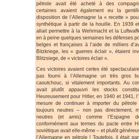
pétrole avait été acheté à des compagni
certaines avaient également eu la genti
disposition de l’Allemagne la « recette » pou
synthétique à partir de la houille. En 1939 
allait permettre à la Wehrmacht et la Luftwaf
en à peine quelques semaines les défenses po
belges et françaises à l’aide de milliers d’a
Bitzkriege, les « guerres éclair », étaient i
Blitzsiege, de « victoires éclair ».
Ces victoires avaient certes été spectaculair
pas fourni à l’Allemagne un très gros b
caoutchouc, si vitalement importants. Au cont
avait plutôt appauvri les stocks consti
Heureusement pour Hitler, en 1940 et 1941, l
mesure de continuer à importer du pétrole 
toujours neutres – non pas directement, m
neutres (et amis) comme l’Espagne d
conformément aux termes du pacte entre Hitl
soviétique avait elle-même – et plutôt génére
l’Allemagne en pétrole ! Toutefois, il était p