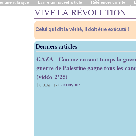
er une rubrique
Écrire un nouvel article
Référencer un site
VIVE LA RÉVOLUTION
Celui qui dit la vérité, il doit être exécuté !
Derniers articles
GAZA - Comme en sont temps la guerr
guerre de Palestine gagne tous les ca
(vidéo 2’25)
1er mai
, par
anonyme