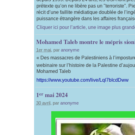
prétexte qu’on ne libère pas un "terroriste". Pier
récit d’une faillite médiatique doublée de l’in
puissance étrangère dans les affaires français
Cliquer ici pour l’article, une image plus gran
Mohamed Taleb montre le mépris sioni
1er mai
, par
anonyme
« Des massacres de Palestiniens à l’imposture 
webinaire sur l’histoire de la Palestine d’aujou
Mohamed Taleb
https://www.youtube.com/live/Lql7bIcdDww
er
1
mai 2024
30 avril
, par
anonyme