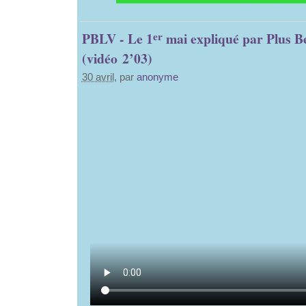
er
PBLV - Le 1
mai expliqué par Plus Be
(vidéo 2’03)
30 avril
, par
anonyme