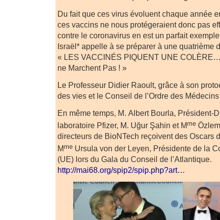
Du fait que ces virus évoluent chaque année en
ces vaccins ne nous protégeraient donc pas ef
contre le coronavirus en est un parfait exempl
Israël* appelle à se préparer à une quatrième 
« LES VACCINÉS PIQUENT UNE COLÈRE… Con
ne Marchent Pas ! »
Le Professeur Didier Raoult, grâce à son proto
des vies et le Conseil de l’Ordre des Médecins
En même temps, M. Albert Bourla, Président-D
me
laboratoire Pfizer, M. Uğur Şahin et M
Özlem 
directeurs de BioNTech reçoivent des Oscars 
me
M
Ursula von der Leyen, Présidente de la
(UE) lors du Gala du Conseil de l’Atlantique.
http://mai68.org/spip2/spip.php?art…