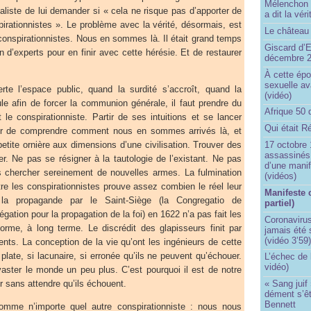
Mélenchon n
naliste de lui demander si « cela ne risque pas d’apporter de
a dit la vér
irationnistes ». Le problème avec la vérité, désormais, est
Le château 
conspirationnistes. Nous en sommes là. Il était grand temps
Giscard d’E
d’experts pour en finir avec cette hérésie. Et de restaurer
décembre 
À cette épo
sexuelle av
rte l’espace public, quand la surdité s’accroît, quand la
(vidéo)
le afin de forcer la communion générale, il faut prendre du
Afrique 50 
le conspirationniste. Partir de ses intuitions et se lancer
Qui était R
er de comprendre comment nous en sommes arrivés là, et
17 octobre 
etite ornière aux dimensions d’une civilisation. Trouver des
assassinés 
r. Ne pas se résigner à la tautologie de l’existant. Ne pas
d’une manif
s chercher sereinement de nouvelles armes. La fulmination
(vidéos)
re les conspirationnistes prouve assez combien le réel leur
Manifeste 
e la propagande par le Saint-Siège (la Congregatio de
partiel)
ation pour la propagation de la foi) en 1622 n’a pas fait les
Coronavirus
forme, à long terme. Le discrédit des glapisseurs finit par
jamais été 
(vidéo 3’59
nts. La conception de la vie qu’ont les ingénieurs de cette
plate, si lacunaire, si erronée qu’ils ne peuvent qu’échouer.
L’échec de 
vidéo)
vaster le monde un peu plus. C’est pourquoi il est de notre
er sans attendre qu’ils échouent.
« Sang juif 
dément s’ê
Bennett
mme n’importe quel autre conspirationniste : nous nous