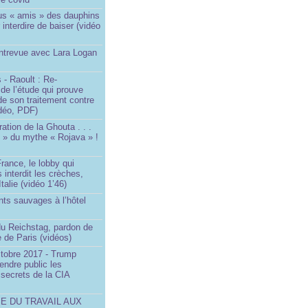
us « amis » des dauphins
 interdire de baiser (vidéo
Entrevue avec Lara Logan
 - Raoult : Re-
 de l’étude qui prouve
 de son traitement contre
idéo, PDF)
ration de la Ghouta . . .
it » du mythe « Rojava » !
rance, le lobby qui
 interdit les crèches,
talie (vidéo 1’46)
ts sauvages à l’hôtel
)
du Reichstag, pardon de
 de Paris (vidéos)
ctobre 2017 - Trump
endre public les
secrets de la CIA
SE DU TRAVAIL AUX