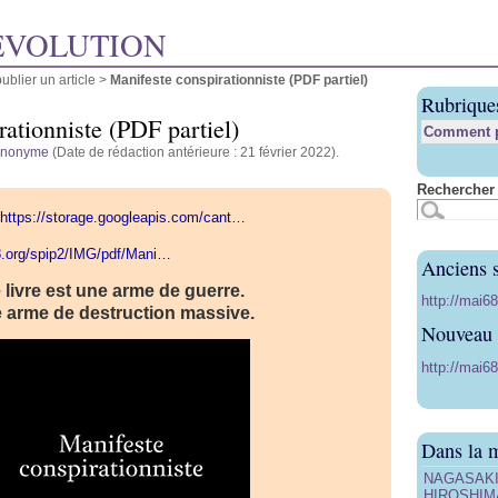
ÉVOLUTION
blier un article
>
Manifeste conspirationniste (PDF partiel)
Rubrique
ationniste (PDF partiel)
Comment pu
anonyme
(Date de rédaction antérieure : 21 février 2022).
Rechercher 
https://storage.googleapis.com/cant…
8.org/spip2/IMG/pdf/Mani…
Anciens s
 livre est une arme de guerre.
http://mai6
 arme de destruction massive.
Nouveau s
http://mai68
Dans la 
NAGASAKI, 
HIROSHIMA