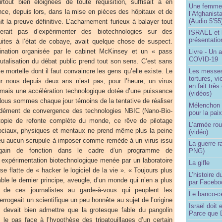
tout bien éloignées de toute réquisition, suffisait à en
Une femme q
ance, depuis lors, dans la mise en pièces des hôpitaux et de
l’Afghanist
(Audio 5’55
it la preuve définitive. L’acharnement furieux à balayer tout
querait pas d’expérimenter des biotechnologies sur des
ISRAEL et 
présentatio
duites à l’état de cobaye, avait quelque chose de suspect.
ation organisée par le cabinet McKinsey et un « pass
Livre - Un a
COVID-19
brutalisation du débat public prend tout son sens. C’est sans
Les messes 
 mortelle dont il faut convaincre les gens qu’elle existe. Le
tortures, v
r nous depuis deux ans n’est pas, pour l’heure, un virus
en fait trè
 mais une accélération technologique dotée d’une puissance
(vidéos)
Nous sommes chaque jour témoins de la tentative de réaliser
Mélenchon -
e dément de convergence des technologies NBIC (Nano-Bio-
pour la pai
 utopie de refonte complète du monde, ce rêve de pilotage
L’armée rou
ociaux, physiques et mentaux ne prend même plus la peine
(vidéo)
 eu aucun scrupule à imposer comme remède à un virus issu
La guerre r
e gain de fonction dans le cadre d’un programme de
PNG)
 expérimentation biotechnologique menée par un laboratoire
La gifle
se flatte de « hacker le logiciel de la vie ». « Toujours plus
L’histoire d
e le dernier principe, aveugle, d’un monde qui n’en a plus
par Facebo
de ces journalistes au garde-à-vous qui peuplent les
Le banco-c
errogeait un scientifique un peu honnête au sujet de l’origine
Israël doit 
 devait bien admettre que la grotesque fable du pangolin
Parce que D
 le pas face à l’hypothèse des tripatouillages d’un certain