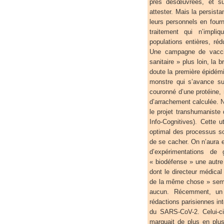
près désœuvrées, et sur
attester. Mais la persist
leurs personnels en fourn
traitement qui n’impli
populations entières, ré
Une campagne de vaccin
sanitaire » plus loin, la 
doute la première épidémie
monstre qui s’avance su
couronné d’une protéine,
d’arrachement calculée. 
le projet transhumanist
Info-Cognitives). Cette
optimal des processus s
de se cacher. On n’aura
d’expérimentations d
« biodéfense » une autre
dont le directeur médical 
de la même chose » sembl
aucun. Récemment, un 
rédactions parisiennes int
du SARS-CoV-2. Celui-ci
marquait de plus en plus