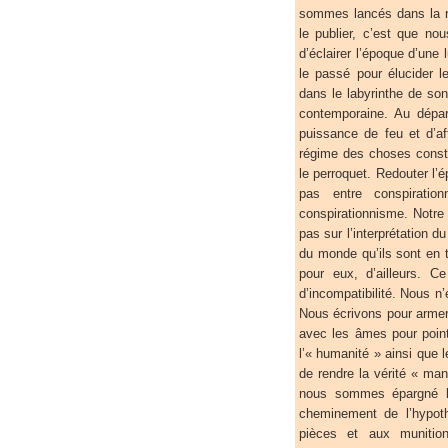
sommes lancés dans la r
le publier, c’est que n
d’éclairer l’époque d’un
le passé pour élucider l
dans le labyrinthe de son 
contemporaine. Au dépar
puissance de feu et d’a
régime des choses constit
le perroquet. Redouter l’é
pas entre conspiration
conspirationnisme. Notre
pas sur l’interprétation
du monde qu’ils sont en t
pour eux, d’ailleurs. C
d’incompatibilité. Nous n’
Nous écrivons pour armer
avec les âmes pour point
l’« humanité » ainsi que 
de rendre la vérité « ma
nous sommes épargné le
cheminement de l’hypo
pièces et aux munitio