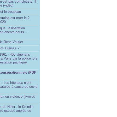
’est pas complotiste, il
ité (vidéo)
et le troupeau
staing est mort le 2
2020
que, la libération
ait encore cours ...
de René Vautier
émi Fraisse ?
1961 - 400 algériens
à Paris par la police lors
estation pacifique
conspirationniste (PDF
 - Les hôpitaux n’ont
saturés à cause du covid
)
la non-violence (livre et
» de Hitler : le Kremlin
tre excusé auprès de