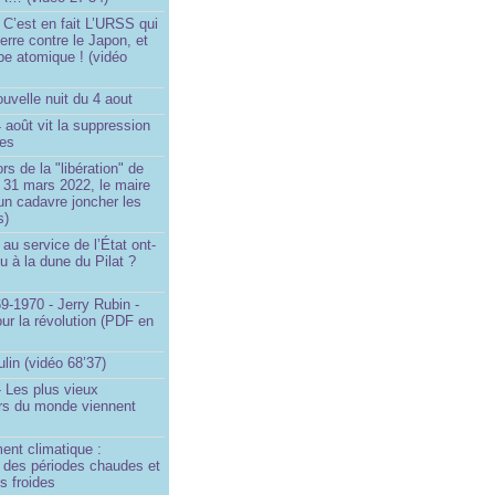
 C’est en fait L’URSS qui
erre contre le Japon, et
be atomique ! (vidéo
uvelle nuit du 4 aout
4 août vit la suppression
ges
rs de la "libération" de
 31 mars 2022, le maire
un cadavre joncher les
s)
au service de l’État ont-
eu à la dune du Pilat ?
9-1970 - Jerry Rubin -
ur la révolution (PDF en
ulin (vidéo 68’37)
 Les plus vieux
urs du monde viennent
ent climatique :
e des périodes chaudes et
s froides