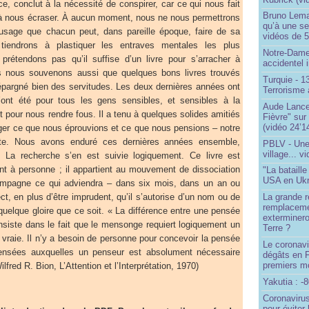
e, conclut à la nécessité de conspirer, car ce qui nous fait
Bruno Lema
 à nous écraser. À aucun moment, nous ne nous permettrons
qu’à une seu
’usage que chacun peut, dans pareille époque, faire de sa
vidéos de 57
tiendrons à plastiquer les entraves mentales les plus
Notre-Dame
rétendons pas qu’il suffise d’un livre pour s’arracher à
accidentel 
s nous souvenons aussi que quelques bons livres trouvés
Turquie - 
 épargné bien des servitudes. Les deux dernières années ont
Terrorisme 
l’ont été pour tous les gens sensibles, et sensibles à la
Aude Lancel
t pour nous rendre fous. Il a tenu à quelques solides amitiés
Fièvre" sur
(vidéo 24’1
ger ce que nous éprouvions et ce que nous pensions – notre
olte. Nous avons enduré ces dernières années ensemble,
PBLV - Une
village... v
La recherche s’en est suivie logiquement. Ce livre est
ent à personne ; il appartient au mouvement de dissociation
"La bataill
USA en Ukr
compagne ce qui adviendra – dans six mois, dans un an ou
ct, en plus d’être imprudent, qu’il s’autorise d’un nom ou de
La grande ré
remplaceme
 quelque gloire que ce soit. « La différence entre une pensée
exterminero
siste dans le fait que le mensonge requiert logiquement un
Terre ?
vraie. Il n’y a besoin de personne pour concevoir la pensée
Le coronavi
ensées auxquelles un penseur est absolument nécessaire
dégâts en 
premiers mo
fred R. Bion, L’Attention et l’Interprétation, 1970)
Yakutia : -
Coronavirus
pour éviter 