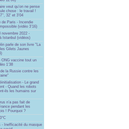
ire veut qu’on ne pense
le chose : le travail !
’’, 32’ et 3’04
 de Paris - Incendie
impossible (vidéo 3’16)
13 novembre 2022 -
à Istanbul (vidéos)
in parle de son livre "La
 les Gilets Jaunes
4)
 ONG vaccine tout un
idéo 1’38
e de la Russie contre les
aine"
initialisation - Le grand
nt - Quand les robots
nt-ils les humains sur
rus n’a pas fait de
France pendant les
is ! Pourquoi ?
80°C
 - Inefficacité du masque
le covid