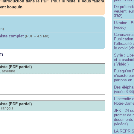
l’introduction dans le PDF. Pour le reste, il vous faudra
De prétend
lent bouquin.
veulent leur
3’52)
Ukraine - 
(vidéo)
ko
)
Coronavirus
niste complet
(
PDF – 4.5 Mo
)
Publication
l’efficacité
le covid (v
um
Syrie : Libé
et « pschii
( Vidéo )
iste (PDF partiel)
Puisqu’en F
Catherine
n’existe pas
partons en I
Des éléphan
(vidéo 3’34
L’incendie 
Notre-Dame
iste (PDF partiel)
François
JFK - 24 o
promet de r
documents 
(vidéos)
LA REPRI