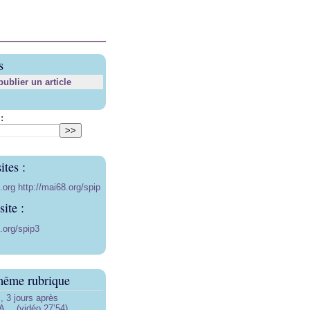
s
blier un article
:
ites :
8.org
http://mai68.org/spip
ite :
.org/spip3
même rubrique
3 jours après
… (vidéo 27’54)