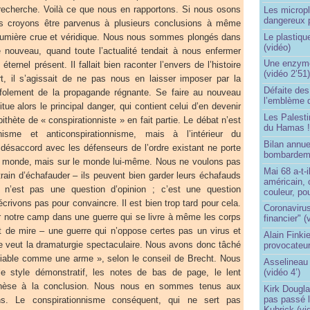
echerche. Voilà ce que nous en rapportons. Si nous osons
Les micropl
dangereux 
ous croyons être parvenus à plusieurs conclusions à même
Le plastiqu
e lumière crue et véridique. Nous nous sommes plongés dans
(vidéo)
e nouveau, quand toute l’actualité tendait à nous enfermer
Une enzyme 
éternel présent. Il fallait bien raconter l’envers de l’histoire
(vidéo 2’51
t, il s’agissait de ne pas nous en laisser imposer par la
Défaite de
ffolement de la propagande régnante. Se faire au nouveau
l’emblème 
ue alors le principal danger, qui contient celui d’en devenir
Les Palest
pithète de « conspirationniste » en fait partie. Le débat n’est
du Hamas 
nisme et anticonspirationnisme, mais à l’intérieur du
Bilan annu
 désaccord avec les défenseurs de l’ordre existant ne porte
bombardeme
 du monde, mais sur le monde lui-même. Nous ne voulons pas
Mai 68 a-t-
rain d’échafauder – ils peuvent bien garder leurs échafauds
américain, 
e n’est pas une question d’opinion ; c’est une question
couleur, po
écrivons pas pour convaincre. Il est bien trop tard pour cela.
Coronavirus
 notre camp dans une guerre qui se livre à même les corps
financier" (
 de mire – une guerre qui n’oppose certes pas un virus et
Alain Finki
le veut la dramaturgie spectaculaire. Nous avons donc tâché
provocateur
niable comme une arme », selon le conseil de Brecht. Nous
Asselineau 
(vidéo 4’)
 style démonstratif, les notes de bas de page, le lent
thèse à la conclusion. Nous nous en sommes tenus aux
Kirk Dougla
pas passé 
ns. Le conspirationnisme conséquent, qui ne sert pas
Kubrick (vi