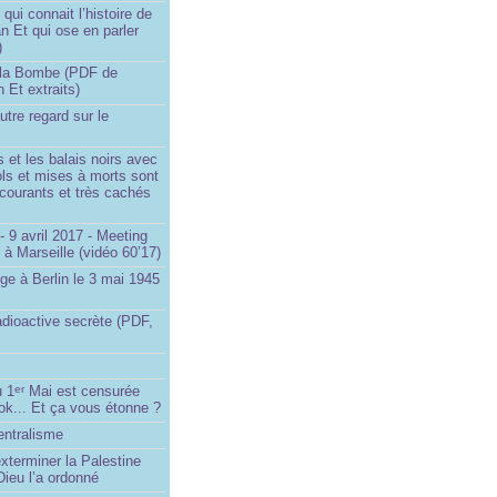
ui connait l’histoire de
an Et qui ose en parler
)
la Bombe (PDF de
n Et extraits)
utre regard sur le
et les balais noirs avec
iols et mises à morts sont
s courants et très cachés
 9 avril 2017 - Meeting
x à Marseille (vidéo 60’17)
ge à Berlin le 3 mai 1945
adioactive secrète (PDF,
u 1
Mai est censurée
er
ok... Et ça vous étonne ?
entralisme
exterminer la Palestine
ieu l’a ordonné