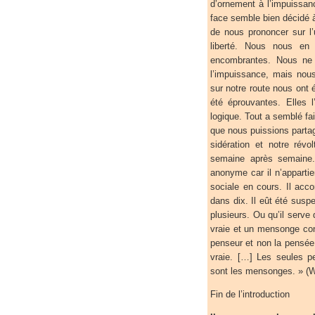
d’ornement à l’impuissanc
face semble bien décidé
de nous prononcer sur l
liberté. Nous nous en 
encombrantes. Nous ne p
l’impuissance, mais nou
sur notre route nous ont
été éprouvantes. Elles 
logique. Tout a semblé fai
que nous puissions parta
sidération et notre rév
semaine après semaine. 
anonyme car il n’apparti
sociale en cours. Il ac
dans dix. Il eût été suspe
plusieurs. Ou qu’il serve
vraie et un mensonge con
penseur et non la pensée 
vraie. […] Les seules p
sont les mensonges. » (Wil
Fin de l’introduction