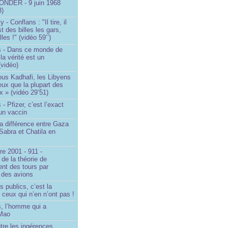
NDER - 9 juin 1968
3)
- Conflans : "Il tire, il
est des billes les gars,
lles !" (vidéo 59’’)
s - Dans ce monde de
a vérité est un
vidéo)
ous Kadhafi, les Libyens
eux que la plupart des
 » (vidéo 29’51)
- Pfizer, c’est l’exact
’un vaccin
la différence entre Gaza
Sabra et Chatila en
e 2001 - 911 -
 de la théorie de
ent des tours par
 des avions
s publics, c’est la
 ceux qui n’en n’ont pas !
, l’homme qui a
 Mao
ntre les ingérences