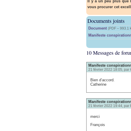
Il y a un peu plus que 
vous procurer cet excel
Documents joints
Document
(
PDF – 993.1 
Manifeste conspiration
10 Messages de for
Manifeste conspirationn
21 février 2022 18:05, par
Bien d’accord.
Catherine
Manifeste conspirationn
21 février 2022 19:44, par
merci
François