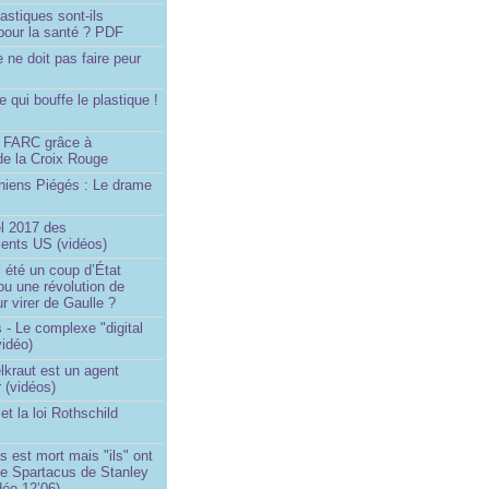
astiques sont-ils
pour la santé ? PDF
e ne doit pas faire peur
qui bouffe le plastique !
)
s FARC grâce à
de la Croix Rouge
iniens Piégés : Le drame
!
el 2017 des
nts US (vidéos)
il été un coup d’État
ou une révolution de
ur virer de Gaulle ?
 - Le complexe "digital
vidéo)
elkraut est un agent
 (vidéos)
et la loi Rothschild
s est mort mais "ils" ont
le Spartacus de Stanley
déo 12’06)