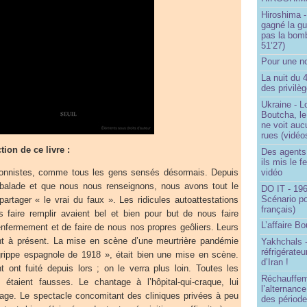
Hiroshima -
gagné la gu
pas la bom
51’27)
Pour une no
La nuit du 
des privilè
Ukraine - Lo
Boutcha, le
ne voit auc
rues (vidéo
tion de ce livre :
Des agents 
ils mis le f
vidéo
onnistes, comme tous les gens sensés désormais. Depuis
balade et que nous nous renseignons, nous avons tout le
DO IT - 196
Scénario po
artager « le vrai du faux ». Les ridicules autoattestations
français)
 faire remplir avaient bel et bien pour but de nous faire
L’affaire Bo
enfermement et de faire de nous nos propres geôliers. Leurs
ent à présent. La mise en scène d’une meurtrière pandémie
Yakhchals -
réfrigérate
grippe espagnole de 1918 », était bien une mise en scène.
d’Iran !
t ont fuité depuis lors ; on le verra plus loin. Toutes les
Réchauffem
ns étaient fausses. Le chantage à l’hôpital-qui-craque, lui
l’alternanc
ntage. Le spectacle concomitant des cliniques privées à peu
des période