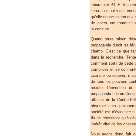
laboratoire P4. Et le jour
l’eau au moulin des consp
qu’elle donne raison aux 
de lancer une commission 
la censure.
Quand toute raison dése
propagande durcit sa féru
champ. C’est ce que fait 
dans la recherche. Tent
comment sortir de cette p
complices et se confronte
craindre ou espérer, mai
de tous les pouvoirs cont
résiste. L’invention d
propaganda fide ou Congrég
affaires de la Contre-Ré
absorber leurs glapisseme
société est d’évidence si 
Ils ne réussiront qu’à dé
intérêt vital de les chass
Nous avons donc fait co