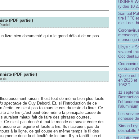
USINES WO
(vidéo 10’2
Samuel Paty 
tire ! " "C’
iste (PDF partiel)
c’est des bi
Daniel
Coronaviru
mensonge, l
 un livre bien documenté qui a le grand défaut de ne pas
mensonge (
Libye : « S
vivaient mi
Occidentaux
Coronavirus 
contraire d
nniste (PDF partiel)
Quelle est 
ar
do
en 2023 et 
1982 ?
11 septembr
Destruction
lheureusement raison. Il est tout de même bien plus facile
l’effondrem
du spectacle
de Guy Debord. Et, si l’introduction de ce
l’aluminium
n écrite, ce n’est pas toujours le cas du reste du livre. Ce
ulté à le lire (c’est peut-être même la principale cause de
Les service
). Ils auraient mieux fait de faire des phrases courtes,
richesse de
e. Ce n’est pas donné à tout le monde de savoir écrire des
Simon Leys
aucune ambiguïté et facile à lire. Ils n’auraient pas dû
déshabillé
etours à la ligne, ce qui coupe en même temps le fil des
augmente donc la difficulté de lecture. Il y a tantôt l’un et
La lutte co