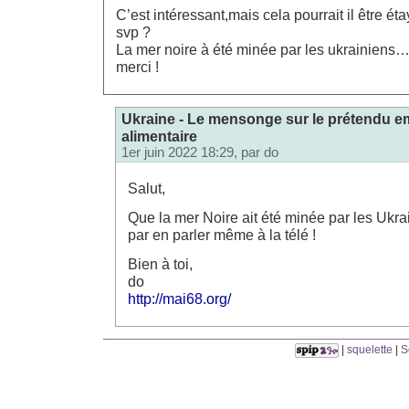
C’est intéressant,mais cela pourrait il être é
svp ?
La mer noire à été minée par les ukrainiens…
merci !
Ukraine - Le mensonge sur le prétendu 
alimentaire
1er juin 2022 18:29, par
do
Salut,
Que la mer Noire ait été minée par les Ukrain
par en parler même à la télé !
Bien à toi,
do
http://mai68.org/
|
squelette
|
S