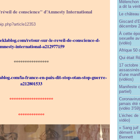
Mélenchon n
a dit la vér
"réveil de conscience" d’Amnesty International
Le château 
Giscard d’E
pip.php?article12353
décembre 
À cette épo
sexuelle av
.eklablog.com/retour-sur-le-reveil-de-conscience-d-
(vidéo)
mnesty-international-a212977159
Afrique 50 
Qui était R
****************
17 octobre 
assassinés 
d’une manif
lablog.com/la-france-en-paix-dit-stop-otan-stop-guerre-
(vidéos)
a212801533
Manifeste c
partiel)
********************
Coronavirus
jamais été 
(vidéo 3’59
************
L’échec de 
vidéo)
« Sang juif 
dément s’ê
Bennett