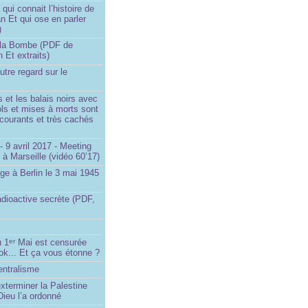
ui connait l’histoire de
an Et qui ose en parler
)
la Bombe (PDF de
n Et extraits)
utre regard sur le
et les balais noirs avec
iols et mises à morts sont
s courants et très cachés
 9 avril 2017 - Meeting
x à Marseille (vidéo 60’17)
ge à Berlin le 3 mai 1945
adioactive secrète (PDF,
u 1
Mai est censurée
er
ok... Et ça vous étonne ?
entralisme
exterminer la Palestine
ieu l’a ordonné