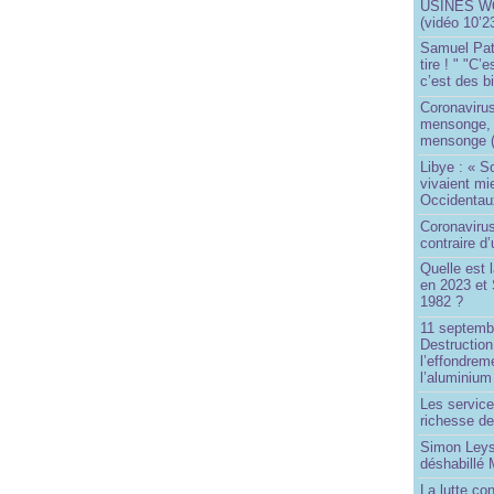
USINES WO
(vidéo 10’2
Samuel Paty 
tire ! " "C’
c’est des bi
Coronaviru
mensonge, l
mensonge (
Libye : « S
vivaient mi
Occidentaux
Coronavirus 
contraire d
Quelle est 
en 2023 et 
1982 ?
11 septembr
Destruction
l’effondrem
l’aluminium
Les service
richesse de
Simon Leys
déshabillé
La lutte co