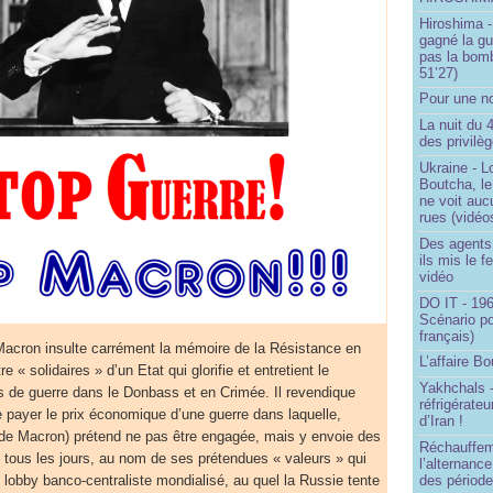
Hiroshima -
gagné la gu
pas la bom
51’27)
Pour une no
La nuit du 
des privilè
Ukraine - Lo
Boutcha, le
ne voit auc
rues (vidéo
Des agents 
ils mis le f
vidéo
DO IT - 196
Scénario po
français)
cron insulte carrément la mémoire de la Résistance en
L’affaire Bo
e « solidaires » d’un Etat qui glorifie et entretient le
Yakhchals -
 de guerre dans le Donbass et en Crimée. Il revendique
réfrigérate
 payer le prix économique d’une guerre dans laquelle,
d’Iran !
 (de Macron) prétend ne pas être engagée, mais y envoie des
Réchauffem
s tous les jours, au nom de ses prétendues « valeurs » qui
l’alternanc
des période
 lobby banco-centraliste mondialisé, au quel la Russie tente