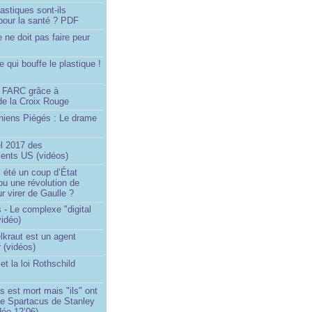
astiques sont-ils
pour la santé ? PDF
e ne doit pas faire peur
qui bouffe le plastique !
)
s FARC grâce à
de la Croix Rouge
iniens Piégés : Le drame
!
el 2017 des
nts US (vidéos)
il été un coup d’État
ou une révolution de
ur virer de Gaulle ?
 - Le complexe "digital
vidéo)
elkraut est un agent
 (vidéos)
et la loi Rothschild
s est mort mais "ils" ont
le Spartacus de Stanley
déo 12’06)