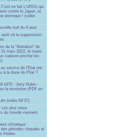
 C’est en fait L’URSS qui
erre contre le Japon, et
be atomique ! (vidéo
uvelle nuit du 4 aout
4 août vit la suppression
ges
rs de la "libération" de
 31 mars 2022, le maire
un cadavre joncher les
s)
au service de l’État ont-
eu à la dune du Pilat ?
9-1970 - Jerry Rubin -
ur la révolution (PDF en
ulin (vidéo 68’37)
 Les plus vieux
urs du monde viennent
ent climatique :
e des périodes chaudes et
s froides