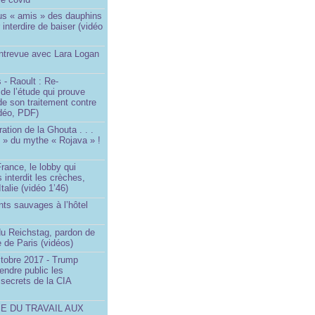
us « amis » des dauphins
 interdire de baiser (vidéo
Entrevue avec Lara Logan
 - Raoult : Re-
 de l’étude qui prouve
 de son traitement contre
idéo, PDF)
ration de la Ghouta . . .
it » du mythe « Rojava » !
rance, le lobby qui
 interdit les crèches,
talie (vidéo 1’46)
ts sauvages à l’hôtel
)
du Reichstag, pardon de
 de Paris (vidéos)
ctobre 2017 - Trump
endre public les
secrets de la CIA
SE DU TRAVAIL AUX