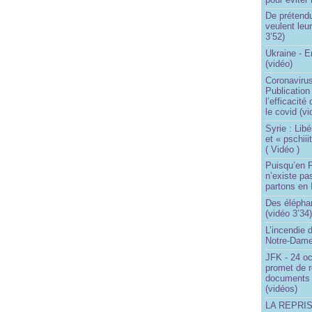
De prétend
veulent leur
3’52)
Ukraine - 
(vidéo)
Coronavirus
Publication
l’efficacité
le covid (v
Syrie : Libé
et « pschii
( Vidéo )
Puisqu’en F
n’existe pas
partons en I
Des éléphan
(vidéo 3’34
L’incendie 
Notre-Dame
JFK - 24 o
promet de r
documents 
(vidéos)
LA REPRI