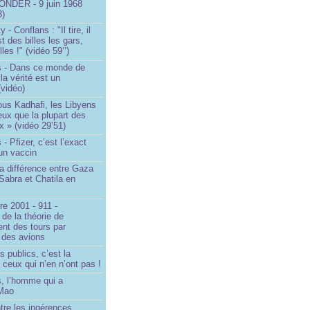
NDER - 9 juin 1968
3)
- Conflans : "Il tire, il
est des billes les gars,
lles !" (vidéo 59’’)
s - Dans ce monde de
a vérité est un
vidéo)
ous Kadhafi, les Libyens
eux que la plupart des
 » (vidéo 29’51)
- Pfizer, c’est l’exact
’un vaccin
la différence entre Gaza
Sabra et Chatila en
e 2001 - 911 -
 de la théorie de
ent des tours par
 des avions
s publics, c’est la
 ceux qui n’en n’ont pas !
, l’homme qui a
 Mao
ntre les ingérences