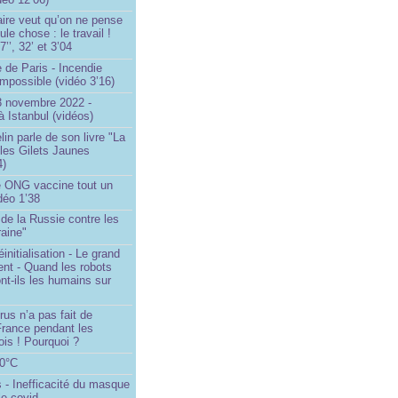
ire veut qu’on ne pense
le chose : le travail !
’’, 32’ et 3’04
 de Paris - Incendie
impossible (vidéo 3’16)
13 novembre 2022 -
à Istanbul (vidéos)
in parle de son livre "La
 les Gilets Jaunes
4)
 ONG vaccine tout un
idéo 1’38
e de la Russie contre les
aine"
initialisation - Le grand
nt - Quand les robots
nt-ils les humains sur
rus n’a pas fait de
France pendant les
is ! Pourquoi ?
80°C
 - Inefficacité du masque
le covid