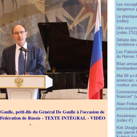
Les micropl
dangereux 
Le plastiqu
(vidéo)
Une enzyme 
(vidéo 2’51
Défaite de
l’emblème 
Les Palest
du Hamas 
Bilan annu
bombardeme
Mai 68 a-t-
américain, 
couleur, po
Coronavirus
financier" (
Alain Finki
provocateur
Gaulle, petit-fils du Général De Gaulle à l’occasion de
Asselineau 
 la Fédération de Russie - TEXTE INTÉGRAL - VIDÉO
(vidéo 4’)
-
Kirk Dougla
pas passé 
Kubrick (vi