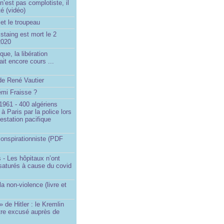
’est pas complotiste, il
ité (vidéo)
et le troupeau
staing est mort le 2
2020
que, la libération
ait encore cours ...
de René Vautier
émi Fraisse ?
1961 - 400 algériens
à Paris par la police lors
estation pacifique
onspirationniste (PDF
 - Les hôpitaux n’ont
saturés à cause du covid
)
la non-violence (livre et
» de Hitler : le Kremlin
tre excusé auprès de