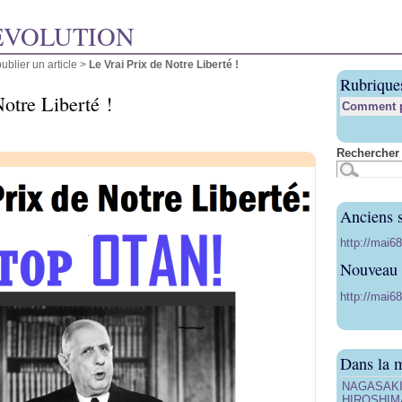
ÉVOLUTION
blier un article
>
Le Vrai Prix de Notre Liberté !
Rubrique
otre Liberté !
Comment pu
Rechercher 
Anciens s
http://mai6
Nouveau s
http://mai68
Dans la 
NAGASAKI, 
HIROSHIMA