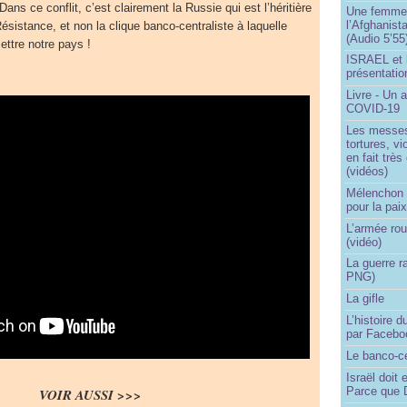
ans ce conflit, c’est clairement la Russie qui est l’héritière
Une femme q
l’Afghanist
ésistance, et non la clique banco-centraliste à laquelle
(Audio 5’55
ttre notre pays !
ISRAEL et 
présentatio
Livre - Un a
COVID-19
Les messes 
tortures, v
en fait trè
(vidéos)
Mélenchon -
pour la pai
L’armée rou
(vidéo)
La guerre r
PNG)
La gifle
L’histoire d
par Facebo
Le banco-c
Israël doit 
Parce que D
VOIR AUSSI >>>