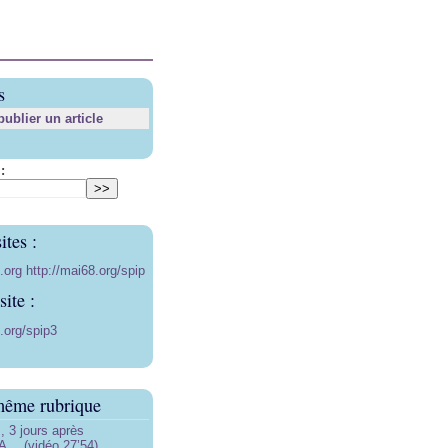
s
blier un article
:
ites :
8.org
http://mai68.org/spip
ite :
.org/spip3
même rubrique
3 jours après
… (vidéo 27’54)