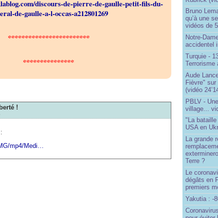
klablog.com/discours-de-pierre-de-gaulle-petit-fils-du-
Bruno Lema
eral-de-gaulle-a-l-occas-a212801269
qu’à une seu
vidéos de 57
************************
Notre-Dame
accidentel 
Turquie - 
***************
Terrorisme 
Aude Lancel
Fièvre" sur
(vidéo 24’1
PBLV - Une
berté !
village... v
o
"La bataill
USA en Ukr
:
La grande ré
2/IMG/mp4/Medi…
remplaceme
exterminero
Terre ?
Le coronavi
dégâts en 
premiers mo
Yakutia : -
Coronavirus
pour éviter 