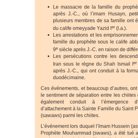
Le massacre de la famille du proph
après J.-C., où l’imam Husayn, petit
plusieurs membres de sa famille ont ét
er
du calife omeyyade Yazid I
(l.a.).
Les arrestations et les emprisonneme
famille du prophète sous le calife a
e
9
siècle après J.-C. en raison de diffé
Les persécutions contre les descen
er
Iran sous le règne du Shah Ismail I
après J.-C., qui ont conduit à la forma
duodécimaine.
Ces événements, et beaucoup d’autres, ont 
le sentiment de séparation entre les chiites 
également conduit à l’émergence d’
d’attachement à la Sainte Famille du Sain
(sawaws) parmi les chiites.
L’événement lors duquel l’Imam Hussein (asws
Prophète Mouhammad (swaws), a été tué av