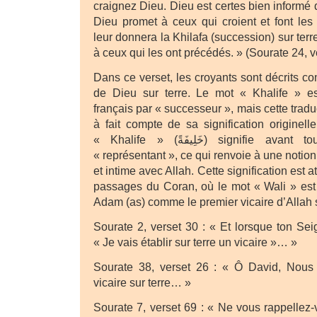
craignez Dieu. Dieu est certes bien informé 
Dieu promet à ceux qui croient et font le
leur donnera la Khilafa (succession) sur ter
à ceux qui les ont précédés. » (Sourate 24, v
Dans ce verset, les croyants sont décrits 
de Dieu sur terre. Le mot « Khalife » es
français par « successeur », mais cette tradu
à fait compte de sa signification originell
« Khalife » (خَلِيفَةً) signifie avant tout « vicaire » ou
« représentant », ce qui renvoie à une notion 
et intime avec Allah. Cette signification est 
passages du Coran, où le mot « Wali » est 
Adam (as) comme le premier vicaire d’Allah s
Sourate 2, verset 30 : « Et lorsque ton Sei
« Je vais établir sur terre un vicaire »… »
Sourate 38, verset 26 : « Ô David, Nous 
vicaire sur terre… »
Sourate 7, verset 69 : « Ne vous rappellez-