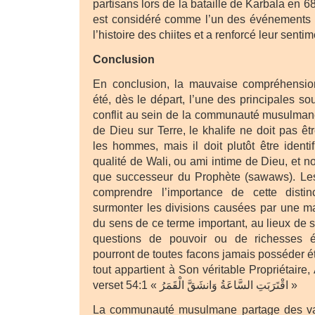
partisans lors de la bataille de Karbala en 6
est considéré comme l’un des événements l
l’histoire des chiites et a renforcé leur senti
Conclusion
En conclusion, la mauvaise compréhensio
été, dès le départ, l’une des principales so
conflit au sein de la communauté musulmane
de Dieu sur Terre, le khalife ne doit pas ê
les hommes, mais il doit plutôt être identi
qualité de Wali, ou ami intime de Dieu, et 
que successeur du Prophète (sawaws). Le
comprendre l’importance de cette distinc
surmonter les divisions causées par une ma
du sens de ce terme important, au lieux de 
questions de pouvoir ou de richesses 
pourront de toutes facons jamais posséder é
tout appartient à Son véritable Propriétaire,
verset 54:1 « اقْتَرَبَتِ السَّاعَةُ وَانشَقَّ الْقَمَرُ »
La communauté musulmane partage des va