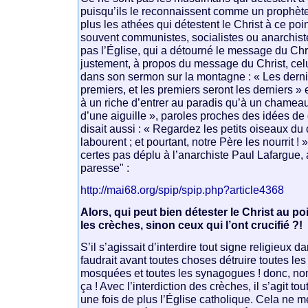
puisqu’ils le reconnaissent comme un prophèt
plus les athées qui détestent le Christ à ce poin
souvent communistes, socialistes ou anarchiste
pas l’Église, qui a détourné le message du Chris
justement, à propos du message du Christ, celui
dans son sermon sur la montagne : « Les derni
premiers, et les premiers seront les derniers » et
à un riche d’entrer au paradis qu’à un chamea
d’une aiguille », paroles proches des idées de
disait aussi : « Regardez les petits oiseaux du 
labourent ; et pourtant, notre Père les nourrit ! 
certes pas déplu à l’anarchiste Paul Lafargue, a
paresse" :
http://mai68.org/spip/spip.php?article4368
Alors, qui peut bien détester le Christ au poi
les crèches, sinon ceux qui l’ont crucifié ?!
S’il s’agissait d’interdire tout signe religieux da
faudrait avant toutes choses détruire toutes les
mosquées et toutes les synagogues ! donc, non 
ça ! Avec l’interdiction des crèches, il s’agit t
une fois de plus l’Église catholique. Cela ne m