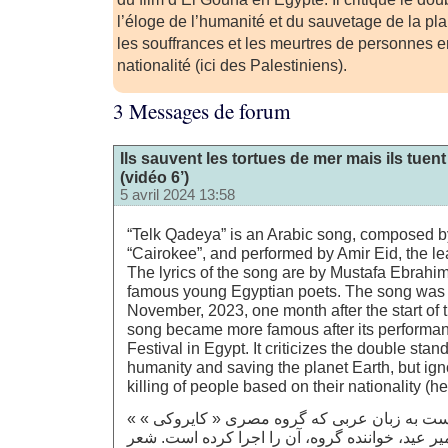
l’éloge de l’humanité et du sauvetage de la pla
les souffrances et les meurtres de personnes e
nationalité (ici des Palestiniens).
3 Messages de forum
Ils sauvent les tortues de mer mais ils tue
(vidéo 6’)
5 avril 2024 13:58
“Telk Qadeya” is an Arabic song, composed b
“Cairokee”, and performed by Amir Eid, the le
The lyrics of the song are by Mustafa Ebrahim
famous young Egyptian poets. The song was 
November, 2023, one month after the start of 
song became more famous after its performa
Festival in Egypt. It criticizes the double sta
humanity and saving the planet Earth, but ign
killing of people based on their nationality (h
« تلک قضیه » ترانه‌ای است به زبان عربی که گروه مصری « کایروکی »
یر عید، خواننده گروه، آن را اجرا کرده است. شعر