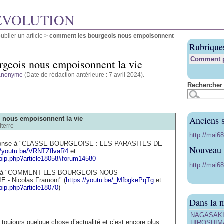
ÉVOLUTION
blier un article
>
comment les bourgeois nous empoisonnent
Rubrique
Comment pu
geois nous empoisonnent la vie
anonyme
(Date de rédaction antérieure : 7 avril 2024).
Rechercher 
Anciens s
 nous empoisonnent la vie
iterre
http://mai6
réponse à "CLASSE BOURGEOISE : LES PARASITES DE
Nouveau s
//youtu.be/VRNTZflvaR4
et
spip.php?article18058#forum14580
http://mai68
nse à "COMMENT LES BOURGEOIS NOUS
- Nicolas Framont" (
https://youtu.be/_MfbgkePqTg
et
spip.php?article18070
)
Dans la 
NAGASAKI, 
toujours quelque chose d’actualité et c’est encore plus
HIROSHIMA