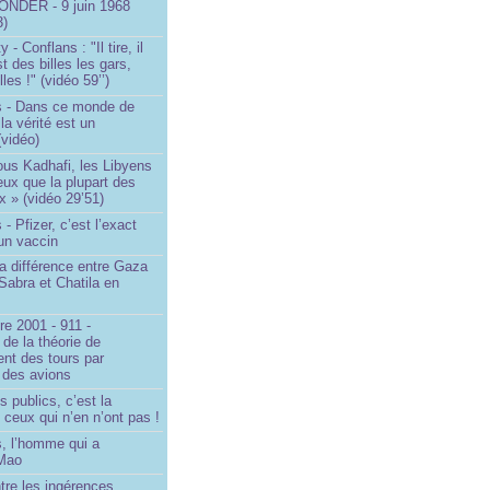
NDER - 9 juin 1968
3)
- Conflans : "Il tire, il
est des billes les gars,
lles !" (vidéo 59’’)
s - Dans ce monde de
a vérité est un
vidéo)
ous Kadhafi, les Libyens
eux que la plupart des
 » (vidéo 29’51)
- Pfizer, c’est l’exact
’un vaccin
la différence entre Gaza
Sabra et Chatila en
e 2001 - 911 -
 de la théorie de
ent des tours par
 des avions
s publics, c’est la
 ceux qui n’en n’ont pas !
, l’homme qui a
 Mao
ntre les ingérences