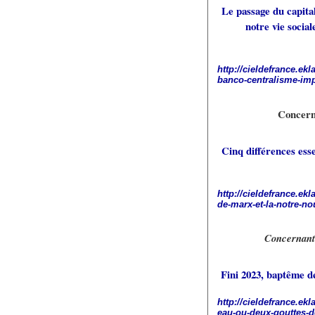
Le passage du capita
notre vie socia
http://cieldefrance.ek
banco-centralisme-imp
Concerna
Cinq différences esse
http://cieldefrance.ek
de-marx-et-la-notre-n
Concernant 
Fini 2023, baptême d
http://cieldefrance.ek
eau-ou-deux-gouttes-