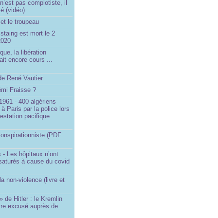
’est pas complotiste, il
ité (vidéo)
et le troupeau
staing est mort le 2
2020
que, la libération
ait encore cours ...
de René Vautier
émi Fraisse ?
1961 - 400 algériens
à Paris par la police lors
estation pacifique
onspirationniste (PDF
 - Les hôpitaux n’ont
saturés à cause du covid
)
la non-violence (livre et
» de Hitler : le Kremlin
tre excusé auprès de