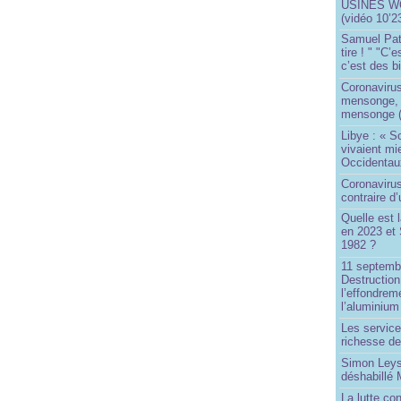
USINES WO
(vidéo 10’2
Samuel Paty 
tire ! " "C’
c’est des bi
Coronaviru
mensonge, l
mensonge (
Libye : « S
vivaient mi
Occidentaux
Coronavirus 
contraire d
Quelle est 
en 2023 et 
1982 ?
11 septembr
Destruction
l’effondrem
l’aluminium
Les service
richesse de
Simon Leys
déshabillé
La lutte co