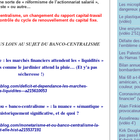
ne sorte de « réformisme de l’actionnariat salarié »,
Les micropl
tiste » ou autre…
dangereux 
entralisme, un changement du rapport capital-travail
Le plastiqu
ontrôle du cycle de renouvellement du capital fixe.
(vidéo)
Une enzyme 
(vidéo 2’51
Défaite de
US LOIN AU SUJET DU BANCO-CENTRALISME
l’emblème 
Les Palest
du Hamas 
 : les marchés financiers attendent les « liquidités »
Bilan annu
s comme le jardinier attend la pluie… (Et y’a pas
bombardeme
sécheresse !)
Mai 68 a-t-
américain, 
lablog.com/deficit-et-dependance-les-marches-
couleur, po
es-liquidites—a215610053
Coronavirus
financier" (
ou « banco-centralisme » : la nuance « sémantique »
Alain Finki
provocateur
 historiquement significative, et de quoi ?
Asselineau 
(vidéo 4’)
klablog.com/monetarisme-et-ou-banco-centralisme-la-
-elle-hist-a215537191
Kirk Dougla
pas passé 
Kubrick (vi