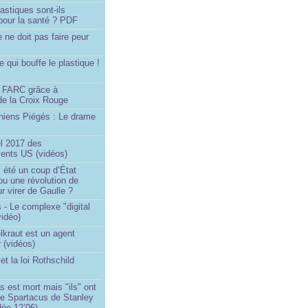
astiques sont-ils
pour la santé ? PDF
e ne doit pas faire peur
qui bouffe le plastique !
)
s FARC grâce à
de la Croix Rouge
iniens Piégés : Le drame
!
el 2017 des
nts US (vidéos)
il été un coup d’État
ou une révolution de
ur virer de Gaulle ?
 - Le complexe "digital
vidéo)
elkraut est un agent
 (vidéos)
et la loi Rothschild
s est mort mais "ils" ont
le Spartacus de Stanley
déo 12’06)