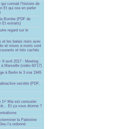
ui connait l’histoire de
an Et qui ose en parler
)
la Bombe (PDF de
n Et extraits)
utre regard sur le
et les balais noirs avec
iols et mises à morts sont
s courants et très cachés
 9 avril 2017 - Meeting
x à Marseille (vidéo 60’17)
ge à Berlin le 3 mai 1945
adioactive secrète (PDF,
u 1
Mai est censurée
er
ok... Et ça vous étonne ?
entralisme
exterminer la Palestine
ieu l’a ordonné