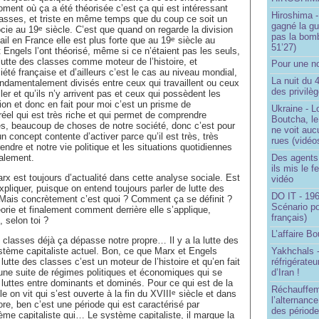
oment où ça a été théorisée c’est ça qui est intéressant
Hiroshima -
classes, et triste en même temps que du coup ce soit un
gagné la gu
cie au 19
siècle. C’est que quand on regarde la division
e
pas la bom
vail en France elle est plus forte que au 19
siècle au
e
51’27)
Engels l’ont théorisé, même si ce n’étaient pas les seuls,
 lutte des classes comme moteur de l’histoire, et
Pour une no
iété française et d’ailleurs c’est le cas au niveau mondial,
La nuit du 
ondamentalement divisés entre ceux qui travaillent ou ceux
des privilè
ller et qu’ils n’y arrivent pas et ceux qui possèdent les
on et donc en fait pour moi c’est un prisme de
Ukraine - Lo
éel qui est très riche et qui permet de comprendre
Boutcha, le
, beaucoup de choses de notre société, donc c’est pour
ne voit auc
n concept contente d’activer parce qu’il est très, très
rues (vidéo
ndre et notre vie politique et les situations quotidiennes
Des agents 
galement.
ils mis le f
x est toujours d’actualité dans cette analyse sociale. Est
vidéo
pliquer, puisque on entend toujours parler de lutte des
DO IT - 196
Mais concrètement c’est quoi ? Comment ça se définit ?
Scénario po
éorie et finalement comment derrière elle s’applique,
français)
, selon toi ?
L’affaire Bo
 classes déjà ça dépasse notre propre… Il y a la lutte des
stème capitaliste actuel. Bon, ce que Marx et Engels
Yakhchals -
 lutte des classes c’est un moteur de l’histoire et qu’en fait
réfrigérate
ne suite de régimes politiques et économiques qui se
d’Iran !
 luttes entre dominants et dominés. Pour ce qui est de la
Réchauffem
e on vit qui s’est ouverte à la fin du XVIII
siècle et dans
e
l’alternanc
ore, ben c’est une période qui est caractérisé par
des période
ème capitaliste qui… Le système capitaliste, il marque la