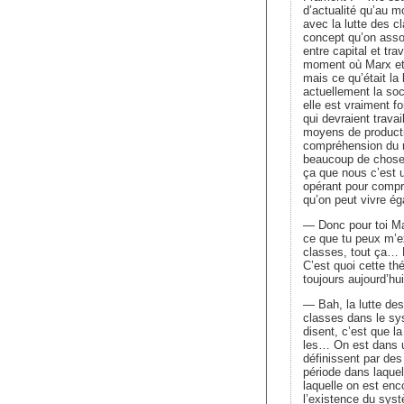
d’actualité qu’au m
avec la lutte des 
concept qu’on asso
entre capital et tra
moment où Marx et 
mais ce qu’était la
actuellement la soc
elle est vraiment f
qui devraient travai
moyens de producti
compréhension du r
beaucoup de choses
ça que nous c’est u
opérant pour compre
qu’on peut vivre é
— Donc pour toi Mar
ce que tu peux m’ex
classes, tout ça… 
C’est quoi cette th
toujours aujourd’hui
— Bah, la lutte des
classes dans le sy
disent, c’est que la
les… On est dans u
définissent par des
période dans laquell
laquelle on est enc
l’existence du syst