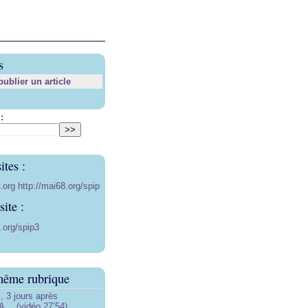
s
blier un article
:
ites :
8.org
http://mai68.org/spip
ite :
.org/spip3
même rubrique
3 jours après
… (vidéo 27’54)