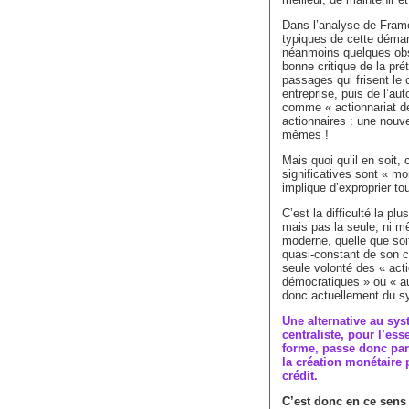
Dans l’analyse de Framo
typiques de cette démar
néanmoins quelques obse
bonne critique de la pr
passages qui frisent le 
entreprise, puis de l’au
comme « actionnariat des
actionnaires : une nouve
mêmes !
Mais quoi qu’il en soit, 
significatives sont « mon
implique d’exproprier to
C’est la difficulté la pl
mais pas la seule, ni m
moderne, quelle que soit
quasi-constant de son c
seule volonté des « acti
démocratiques » ou « au
donc actuellement du s
Une alternative au sys
centraliste, pour l’ess
forme, passe donc par
la création monétaire 
crédit.
C’est donc en ce sens 