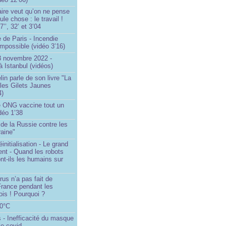
ire veut qu’on ne pense
le chose : le travail !
’’, 32’ et 3’04
 de Paris - Incendie
impossible (vidéo 3’16)
13 novembre 2022 -
à Istanbul (vidéos)
in parle de son livre "La
 les Gilets Jaunes
4)
 ONG vaccine tout un
idéo 1’38
e de la Russie contre les
aine"
initialisation - Le grand
nt - Quand les robots
nt-ils les humains sur
rus n’a pas fait de
France pendant les
is ! Pourquoi ?
80°C
 - Inefficacité du masque
le covid