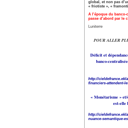
global, et non pas d’u
« friotiste », « framon
A l’époque du banco-c
passe d’abord par le c
Luniterre
POUR ALLER PL
Déficit et dépendance
banco-centralisée
http://cieldefrance.ek
financiers-attendent-l
« Monétarisme » et/
est-elle
http://cieldefrance.e
nuance-semantique-est